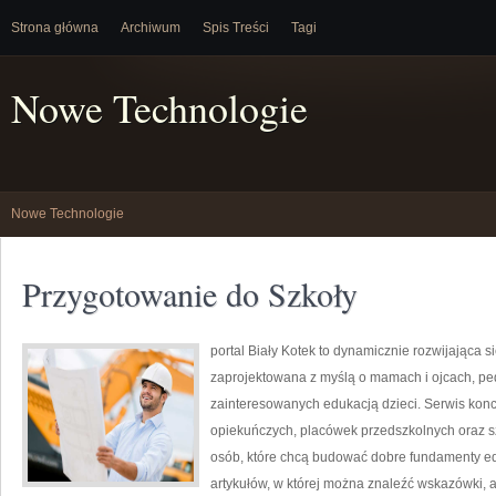
Strona główna
Archiwum
Spis Treści
Tagi
Nowe Technologie
Nowe Technologie
Przygotowanie do Szkoły
portal Biały Kotek to dynamicznie rozwijająca si
zaprojektowana z myślą o mamach i ojcach, pe
zainteresowanych edukacją dzieci. Serwis konc
opiekuńczych, placówek przedszkolnych oraz szk
osób, które chcą budować dobre fundamenty e
artykułów, w której można znaleźć wskazówki, a