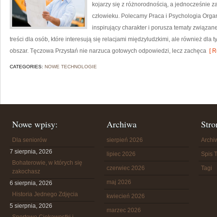
kojarzy się z różnorodnością, a jednocześnie za
człowieku. Polecamy Praca i Psychologia Organ
inspirujący charakter i porusza tematy związa
treści dla osób, które interesują się relacjami międzyludzkimi, ale również dla
obszar. Tęczowa Przystań nie narzuca gotowych odpowiedzi, lecz zachęca
[ R
CATEGORIES:
NOWE TECHNOLOGIE
Nowe wpisy:
Archiwa
Stro
Dla seniorów
sierpień 2026
Arch
7 sierpnia, 2026
lipiec 2026
Spis T
Bohaterowie, w których się
czerwiec 2026
Tagi
zakochasz
maj 2026
6 sierpnia, 2026
Historia Jednego Zdjęcia
kwiecień 2026
5 sierpnia, 2026
marzec 2026