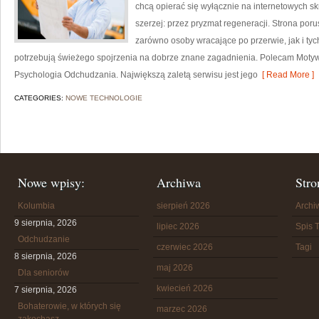
chcą opierać się wyłącznie na internetowych skr
szerzej: przez pryzmat regeneracji. Strona por
zarówno osoby wracające po przerwie, jak i tyc
potrzebują świeżego spojrzenia na dobrze znane zagadnienia. Polecam Motyw
Psychologia Odchudzania. Największą zaletą serwisu jest jego
[ Read More ]
CATEGORIES:
NOWE TECHNOLOGIE
Nowe wpisy:
Archiwa
Stro
Kolumbia
sierpień 2026
Arch
9 sierpnia, 2026
lipiec 2026
Spis T
Odchudzanie
czerwiec 2026
Tagi
8 sierpnia, 2026
maj 2026
Dla seniorów
kwiecień 2026
7 sierpnia, 2026
Bohaterowie, w których się
marzec 2026