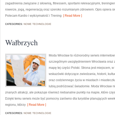
zagadnienia związane z siłownią, fitnessem, sportami rekreacyjnymi, treningi
rowerze, jogą, regeneracją oraz szeroko rozumianym zdrowiem. Opis opiera si
Polecam Kardio i wytrzymałość i Trening
[ Read More ]
CATEGORIES:
NOWE TECHNOLOGIE
Wałbrzych
Moda Wrocław to różnorodny serwis interneto
szczególnym uwzględnieniem Wrocławia oraz z
mapę tej części Polski. Strona jest miejscem,
wskazówki dotyczące zwiedzania, historii, kultur
oraz codziennego życia w miastach i miasteczk
lubią podróżować świadomie. Moda Wrocław nie
znanych atrakcji, ale pokazuje również niebanalne punkty na mapie, które cz
Dzięki temu serwis może być pomocny zarówno dla turystów planujących week
regionu, którzy
[ Read More ]
CATEGORIES:
NOWE TECHNOLOGIE