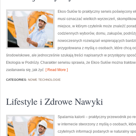
Ekos-Sułów to praktyczny serwis poświęcony ekol
musi oznaczać wielkich wyrzeczeń, skomplikow
miejsce, w którym czytelnik może znaleźć porad
codziennych wyborów, domu, zakupów, podróży, 
nowoczesnych rozwiązań wspierających bardziej
przygotowana z myślą o osobach, które chcą 
środowiskowe, ale jednocześnie szukają treści napisanych w przystępny sposó
Ekologia w Podróży. Charakter serwisu sprawia, że Ekos-Sułów można traktowa
zastanawia się, jak żyć
[ Read More ]
CATEGORIES:
NOWE TECHNOLOGIE
Lifestyle i Zdrowe Nawyki
Spalarnia kalorii – praktyczny przewodnik po re
w internecie stworzony z myślą o osobach, któ
czytelnych informacji podanych w naturalny spos