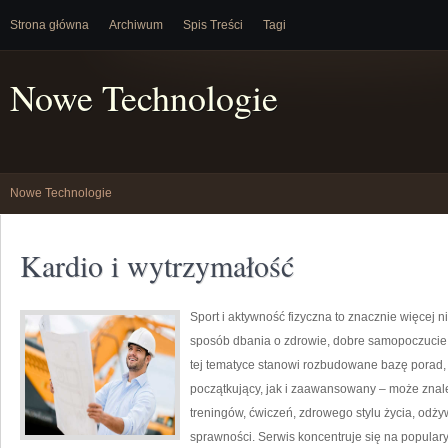
Strona główna
Archiwum
Spis Treści
Tagi
Nowe Technologie
Nowe Technologie
Kardio i wytrzymałość
Sport i aktywność fizyczna to znacznie więcej niż
sposób dbania o zdrowie, dobre samopoczucie
tej tematyce stanowi rozbudowane bazę porad,
początkujący, jak i zaawansowany – może znal
treningów, ćwiczeń, zdrowego stylu życia, odż
sprawności. Serwis koncentruje się na popular