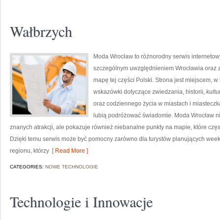
Wałbrzych
Moda Wrocław to różnorodny serwis interneto
szczególnym uwzględnieniem Wrocławia oraz z
mapę tej części Polski. Strona jest miejscem,
wskazówki dotyczące zwiedzania, historii, kultur
oraz codziennego życia w miastach i miasteczk
lubią podróżować świadomie. Moda Wrocław nie
znanych atrakcji, ale pokazuje również niebanalne punkty na mapie, które cz
Dzięki temu serwis może być pomocny zarówno dla turystów planujących week
regionu, którzy
[ Read More ]
CATEGORIES:
NOWE TECHNOLOGIE
Technologie i Innowacje