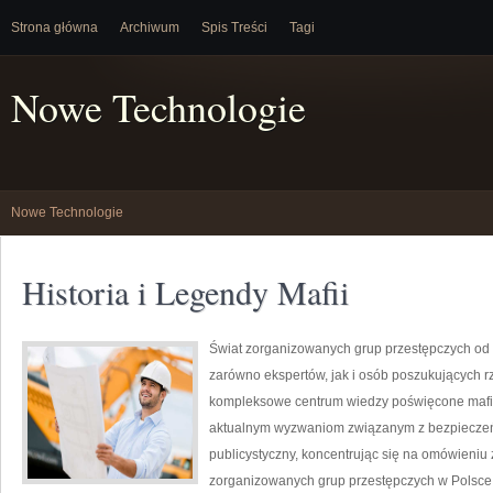
Strona główna
Archiwum
Spis Treści
Tagi
Nowe Technologie
Nowe Technologie
Historia i Legendy Mafii
Świat zorganizowanych grup przestępczych od 
zarówno ekspertów, jak i osób poszukujących rz
kompleksowe centrum wiedzy poświęcone mafii,
aktualnym wyzwaniom związanym z bezpieczeń
publicystyczny, koncentrując się na omówieniu 
zorganizowanych grup przestępczych w Polsce,