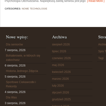
Psychologia Odchudzania. Największą zaletą serwisu jest jego
[ Read More ]
CATEGORIES:
NOWE TECHNOLOGIE
Nowe wpisy:
Archiwa
Stro
Dla seniorów
sierpień 2026
Arch
7 sierpnia, 2026
lipiec 2026
Spis T
Bohaterowie, w których się
czerwiec 2026
Tagi
zakochasz
maj 2026
6 sierpnia, 2026
Historia Jednego Zdjęcia
kwiecień 2026
5 sierpnia, 2026
marzec 2026
Sportowe Ciekawostki i
luty 2026
Rekordy
4 sierpnia, 2026
styczeń 2026
Dla Was
grudzień 2025
3 sierpnia, 2026