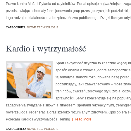
Prawo kontra Mafia i Pytania od czytelników. Portal opisuje najważniejsze za
przedstawiając schematy funkcjonowania grup przestępczych, ich podział ról,
tego rodzaju działalności dla bezpieczeństwa publicznego. Dzięki licznym arty
CATEGORIES:
NOWE TECHNOLOGIE
Kardio i wytrzymałość
Sport i aktywność fizyczna to znacznie więcej niż
sposób dbania o zdrowie, dobre samopoczucie
tej tematyce stanowi rozbudowane bazę porad,
początkujący, jak i zaawansowany – może znal
treningów, ćwiczeń, zdrowego stylu życia, odż
sprawności. Serwis koncentruje się na popular
zagadnienia związane z siłownią, fitnessem, sportami rekreacyjnymi, treningi
rowerze, jogą, regeneracją oraz szeroko rozumianym zdrowiem. Opis opiera si
Polecam Kardio i wytrzymałość i Trening
[ Read More ]
CATEGORIES:
NOWE TECHNOLOGIE