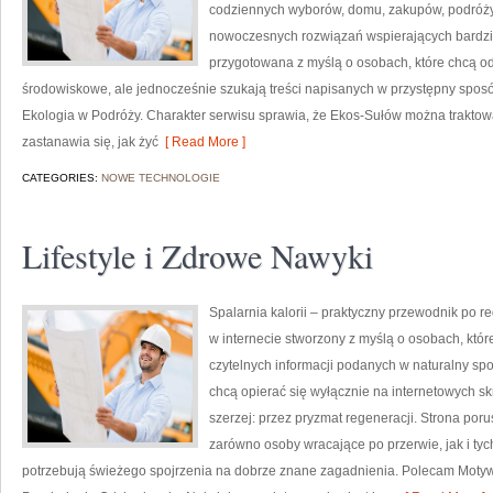
codziennych wyborów, domu, zakupów, podróży, 
nowoczesnych rozwiązań wspierających bardziej
przygotowana z myślą o osobach, które chcą 
środowiskowe, ale jednocześnie szukają treści napisanych w przystępny sposó
Ekologia w Podróży. Charakter serwisu sprawia, że Ekos-Sułów można traktowa
zastanawia się, jak żyć
[ Read More ]
CATEGORIES:
NOWE TECHNOLOGIE
Lifestyle i Zdrowe Nawyki
Spalarnia kalorii – praktyczny przewodnik po re
w internecie stworzony z myślą o osobach, któ
czytelnych informacji podanych w naturalny spos
chcą opierać się wyłącznie na internetowych skr
szerzej: przez pryzmat regeneracji. Strona por
zarówno osoby wracające po przerwie, jak i tyc
potrzebują świeżego spojrzenia na dobrze znane zagadnienia. Polecam Motyw