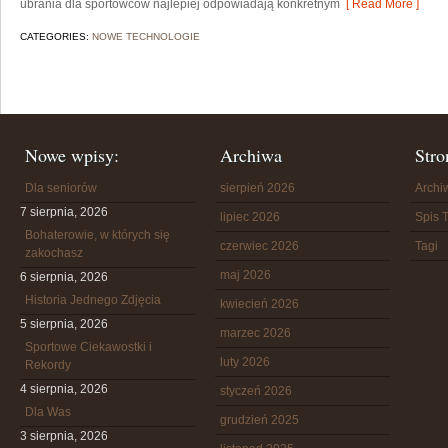
ubrania dla sportowców najlepiej odpowiadają konkretnym
[ Read More ]
CATEGORIES:
NOWE TECHNOLOGIE
Nowe wpisy:
Archiwa
Stro
Dla seniorów
sierpień 2026
Arch
7 sierpnia, 2026
lipiec 2026
Spis T
Bohaterowie, w których się
czerwiec 2026
Tagi
zakochasz
maj 2026
6 sierpnia, 2026
Historia Jednego Zdjęcia
kwiecień 2026
5 sierpnia, 2026
marzec 2026
Sportowe Ciekawostki i
luty 2026
Rekordy
4 sierpnia, 2026
styczeń 2026
Dla Was
grudzień 2025
3 sierpnia, 2026