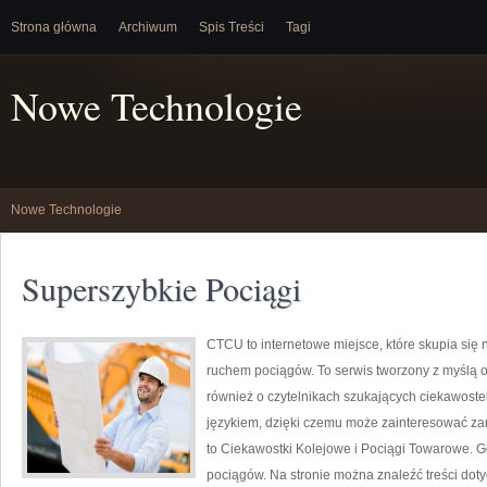
Strona główna
Archiwum
Spis Treści
Tagi
Nowe Technologie
Nowe Technologie
Superszybkie Pociągi
CTCU to internetowe miejsce, które skupia się 
ruchem pociągów. To serwis tworzony z myślą o o
również o czytelnikach szukających ciekawostek
językiem, dzięki czemu może zainteresować za
to Ciekawostki Kolejowe i Pociągi Towarowe. G
pociągów. Na stronie można znaleźć treści doty