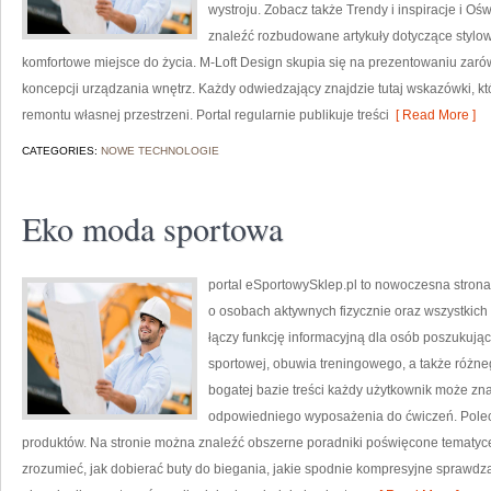
wystroju. Zobacz także Trendy i inspiracje i Ośw
znaleźć rozbudowane artykuły dotyczące stylow
komfortowe miejsce do życia. M-Loft Design skupia się na prezentowaniu zaró
koncepcji urządzania wnętrz. Każdy odwiedzający znajdzie tutaj wskazówki, 
remontu własnej przestrzeni. Portal regularnie publikuje treści
[ Read More ]
CATEGORIES:
NOWE TECHNOLOGIE
Eko moda sportowa
portal eSportowySklep.pl to nowoczesna strona 
o osobach aktywnych fizycznie oraz wszystkich
łączy funkcję informacyjną dla osób poszukują
sportowej, obuwia treningowego, a także różne
bogatej bazie treści każdy użytkownik może z
odpowiedniego wyposażenia do ćwiczeń. Poleca
produktów. Na stronie można znaleźć obszerne poradniki poświęcone tematyc
zrozumieć, jak dobierać buty do biegania, jakie spodnie kompresyjne sprawdz