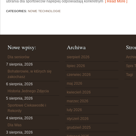
ubrania dla sportowców najlepiej odpowiadają konkretnym
[ Read More ]
CATEGORIES:
NOWE TECHNOLOGIE
Nowe wpisy:
Archiwa
Stro
Dla seniorów
sierpień 2026
Arch
7 sierpnia, 2026
lipiec 2026
Spis T
Bohaterowie, w których się
czerwiec 2026
Tagi
zakochasz
maj 2026
6 sierpnia, 2026
Historia Jednego Zdjęcia
kwiecień 2026
5 sierpnia, 2026
marzec 2026
Sportowe Ciekawostki i
luty 2026
Rekordy
4 sierpnia, 2026
styczeń 2026
Dla Was
grudzień 2025
3 sierpnia, 2026