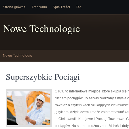
Strona główna
Archiwum
Spis Treści
Tagi
Nowe Technologie
Nowe Technologie
Superszybkie Pociągi
CTCU to internetowe miejsce, które skupia się 
ruchem pociągów. To serwis tworzony z myślą o o
również o czytelnikach szukających ciekawostek
językiem, dzięki czemu może zainteresować za
to Ciekawostki Kolejowe i Pociągi Towarowe. G
pociągów. Na stronie można znaleźć treści doty