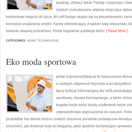
wystroju. Zobacz także Trendy i inspiracje i Ośw
znaleźć rozbudowane artykuły dotyczące stylow
komfortowe miejsce do życia. M-Loft Design skupia się na prezentowaniu zaró
koncepcji urządzania wnętrz. Każdy odwiedzający znajdzie tutaj wskazówki, 
remontu własnej przestrzeni. Portal regularnie publikuje treści
[ Read More ]
CATEGORIES:
NOWE TECHNOLOGIE
Eko moda sportowa
portal eSportowySklep.pl to nowoczesna strona 
o osobach aktywnych fizycznie oraz wszystkich
łączy funkcję informacyjną dla osób poszukują
sportowej, obuwia treningowego, a także różne
bogatej bazie treści każdy użytkownik może z
odpowiedniego wyposażenia do ćwiczeń. Poleca
produktów. Na stronie można znaleźć obszerne poradniki poświęcone tematyc
zrozumieć, jak dobierać buty do biegania, jakie spodnie kompresyjne sprawdz