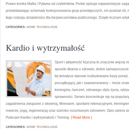
Prawo kontra Mafia i Pytania od czytelników. Portal opisuje najważniejsze za
przedstawiając schematy funkcjonowania grup przestępczych, ich podział ról,
tego rodzaju działalności dla bezpieczeństwa publicznego. Dzięki licznym arty
CATEGORIES:
NOWE TECHNOLOGIE
Kardio i wytrzymałość
Sport i aktywność fizyczna to znacznie więcej niż
sposób dbania o zdrowie, dobre samopoczucie
tej tematyce stanowi rozbudowane bazę porad,
początkujący, jak i zaawansowany – może znal
treningów, ćwiczeń, zdrowego stylu życia, odż
sprawności. Serwis koncentruje się na popular
zagadnienia związane z siłownią, fitnessem, sportami rekreacyjnymi, treningi
rowerze, jogą, regeneracją oraz szeroko rozumianym zdrowiem. Opis opiera si
Polecam Kardio i wytrzymałość i Trening
[ Read More ]
CATEGORIES:
NOWE TECHNOLOGIE