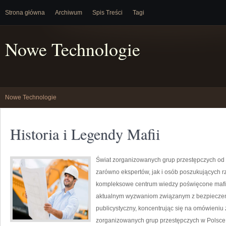
Strona główna
Archiwum
Spis Treści
Tagi
Nowe Technologie
Nowe Technologie
Historia i Legendy Mafii
Świat zorganizowanych grup przestępczych od 
zarówno ekspertów, jak i osób poszukujących rz
kompleksowe centrum wiedzy poświęcone mafii,
aktualnym wyzwaniom związanym z bezpieczeń
publicystyczny, koncentrując się na omówieniu 
zorganizowanych grup przestępczych w Polsce,