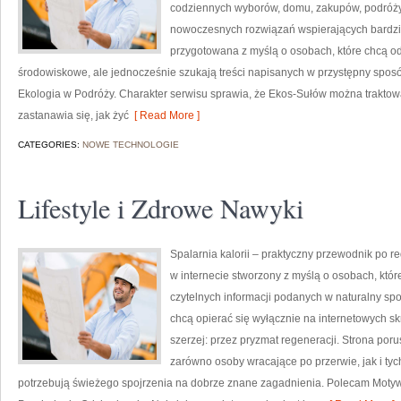
codziennych wyborów, domu, zakupów, podróży, 
nowoczesnych rozwiązań wspierających bardziej
przygotowana z myślą o osobach, które chcą 
środowiskowe, ale jednocześnie szukają treści napisanych w przystępny sposó
Ekologia w Podróży. Charakter serwisu sprawia, że Ekos-Sułów można traktowa
zastanawia się, jak żyć
[ Read More ]
CATEGORIES:
NOWE TECHNOLOGIE
Lifestyle i Zdrowe Nawyki
Spalarnia kalorii – praktyczny przewodnik po re
w internecie stworzony z myślą o osobach, któ
czytelnych informacji podanych w naturalny spos
chcą opierać się wyłącznie na internetowych skr
szerzej: przez pryzmat regeneracji. Strona por
zarówno osoby wracające po przerwie, jak i tyc
potrzebują świeżego spojrzenia na dobrze znane zagadnienia. Polecam Motyw