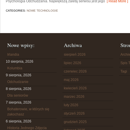
Psychologia Odchudzania. Największą zaletą serwisu jest jego
[ Read More ]
CATEGORIES:
NOWE TECHNOLOGIE
Nowe wpisy:
Archiwa
Stro
Irlandia
sierpień 2026
Arch
10 sierpnia, 2026
lipiec 2026
Spis T
Kolumbia
czerwiec 2026
Tagi
9 sierpnia, 2026
maj 2026
Odchudzanie
kwiecień 2026
8 sierpnia, 2026
Dla seniorów
marzec 2026
7 sierpnia, 2026
luty 2026
Bohaterowie, w których się
styczeń 2026
zakochasz
6 sierpnia, 2026
grudzień 2025
Historia Jednego Zdjęcia