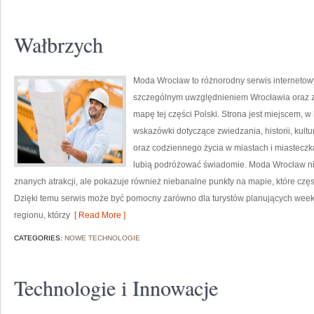
Wałbrzych
Moda Wrocław to różnorodny serwis interneto
szczególnym uwzględnieniem Wrocławia oraz z
mapę tej części Polski. Strona jest miejscem,
wskazówki dotyczące zwiedzania, historii, kultur
oraz codziennego życia w miastach i miasteczk
lubią podróżować świadomie. Moda Wrocław nie
znanych atrakcji, ale pokazuje również niebanalne punkty na mapie, które cz
Dzięki temu serwis może być pomocny zarówno dla turystów planujących week
regionu, którzy
[ Read More ]
CATEGORIES:
NOWE TECHNOLOGIE
Technologie i Innowacje