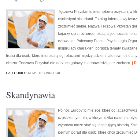
Tęczowa Przystań to internetowa przystań, w k
osobistymi historiami. To blog internetowy twor
zrozumieć siebie. Nazwa Tęczowa Przystań dob
kojarzy się z różnorodnością, a jednocześnie za
człowieku. Polecamy Praca i Psychologia Organ
inspirujący charakter i porusza tematy związa
treści dla osób, które interesują się relacjami międzyludzkimi, ale również dla
obszar. Tęczowa Przystań nie narzuca gotowych odpowiedzi, lecz zachęca
[ R
CATEGORIES:
NOWE TECHNOLOGIE
Skandynawia
Północ Europy to miejsce, które od lat zachwy
część kontynentu, w którym dzika natura spoty
wyprawa może stać się inspirującą historią. St
pełnym porad dla osób, które chcą zrozumieć Dan