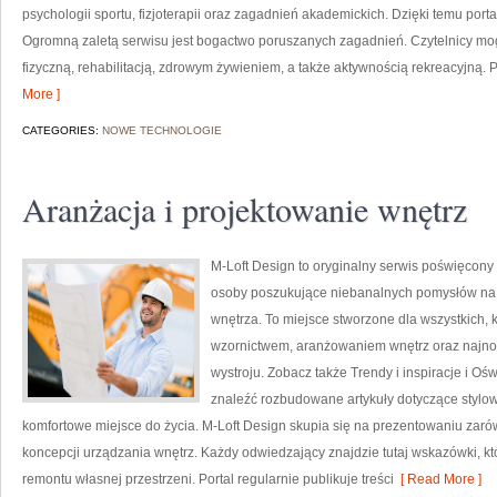
psychologii sportu, fizjoterapii oraz zagadnień akademickich. Dzięki temu port
Ogromną zaletą serwisu jest bogactwo poruszanych zagadnień. Czytelnicy mog
fizyczną, rehabilitacją, zdrowym żywieniem, a także aktywnością rekreacyjną. 
More ]
CATEGORIES:
NOWE TECHNOLOGIE
Aranżacja i projektowanie wnętrz
M-Loft Design to oryginalny serwis poświęcony 
osoby poszukujące niebanalnych pomysłów n
wnętrza. To miejsce stworzone dla wszystkich, 
wzornictwem, aranżowaniem wnętrz oraz najnow
wystroju. Zobacz także Trendy i inspiracje i Ośw
znaleźć rozbudowane artykuły dotyczące stylow
komfortowe miejsce do życia. M-Loft Design skupia się na prezentowaniu zaró
koncepcji urządzania wnętrz. Każdy odwiedzający znajdzie tutaj wskazówki, 
remontu własnej przestrzeni. Portal regularnie publikuje treści
[ Read More ]