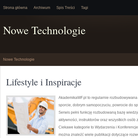
Strona główna
Archiwum
Spis Treści
Tagi
Nowe Technologie
Nowe Technologie
Lifestyle i Inspiracje
AkademikaWF.pl to regularnie rozbudowywana p
sporcie, dobrym samopoczuciu, powrocie do sp
Serwis pełni funkcję rozbudowaną bazę wiedzy 
aktywności, instruktorów oraz wszystkich osób
Ciekawe kategorie to Wydarzenia i Konferencje
można znaleźć wiele publikacji dotyczące roz