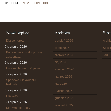
CATEGORIES:
NOWE TECHNOLOGIE
Nowe wpisy:
Archiwa
Stro
Dla seniorów
sierpień 2026
Arch
7 sierpnia, 2026
lipiec 2026
Spis T
Bohaterowie, w których się
czerwiec 2026
Tagi
zakochasz
maj 2026
6 sierpnia, 2026
Historia Jednego Zdjęcia
kwiecień 2026
5 sierpnia, 2026
marzec 2026
Sportowe Ciekawostki i
luty 2026
Rekordy
4 sierpnia, 2026
styczeń 2026
Dla Was
grudzień 2025
3 sierpnia, 2026
listopad 2025
Klasyka Literatury