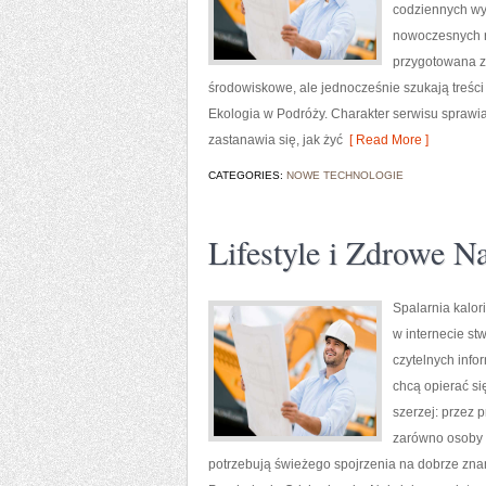
codziennych wyb
nowoczesnych ro
przygotowana z
środowiskowe, ale jednocześnie szukają treści
Ekologia w Podróży. Charakter serwisu sprawia
zastanawia się, jak żyć
[ Read More ]
CATEGORIES:
NOWE TECHNOLOGIE
Lifestyle i Zdrowe N
Spalarnia kalor
w internecie st
czytelnych info
chcą opierać si
szerzej: przez 
zarówno osoby w
potrzebują świeżego spojrzenia na dobrze zna