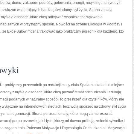
orów, domu, zakupów, podróży, gotowania, energii, recyklingu, przyrody i
związań wspierających bardziej świadomy styl życia. Strona została
 myślą o osobach, które chcą odkrywać współczesne wyzwania
 napisanych w przystępny sposób. Nowości na stronie Ekologia w Podróży i
, że Ekos-Sułów można traktować jako praktyczny poradnik dla każdego, kto
awyki
ii – praktyczny przewodnik po redukcji masy ciała Spalarnia kalorii to miejsce
worzony z myślą o osobach, które chcą poznać temat odchudzania i szukają
rmacji podanych w naturalny sposób. To przestrzeń dla czytelników, którzy nie
ę wyłącznie na internetowych skrótach, lecz wolą spojrzeć na zdrowy styl życia
pryzmat regeneracji. Strona porusza tematy, które mogą zainteresować
racające po przerwie, jak i tych, którzy od dawna próbują zmienić sylwetkę i
ne zagadnienia. Polecam Motywacja i Psychologia Odchudzania i Motywacja i