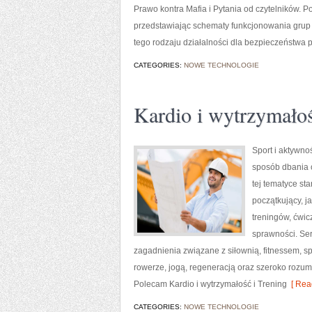
Prawo kontra Mafia i Pytania od czytelników. 
przedstawiając schematy funkcjonowania grup p
tego rodzaju działalności dla bezpieczeństwa p
CATEGORIES:
NOWE TECHNOLOGIE
Kardio i wytrzymało
Sport i aktywnoś
sposób dbania 
tej tematyce s
początkujący, 
treningów, ćwic
sprawności. Ser
zagadnienia związane z siłownią, fitnessem, s
rowerze, jogą, regeneracją oraz szeroko rozum
Polecam Kardio i wytrzymałość i Trening
[ Rea
CATEGORIES:
NOWE TECHNOLOGIE