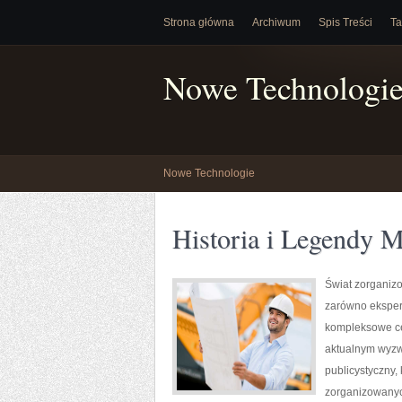
Strona główna
Archiwum
Spis Treści
Ta
Nowe Technologi
Nowe Technologie
Historia i Legendy M
Świat zorganiz
zarówno ekspert
kompleksowe ce
aktualnym wyzw
publicystyczny,
zorganizowanyc