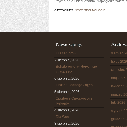
Psychologia Odchudzania. Największą zaletą s
CATEGORIES:
NOWE TECHNOLOGIE
Nowe wpisy:
Archiw
Dla seniorów
sierpień 
7 sierpnia, 2026
lipiec 202
Bohaterowie, w których się
czerwiec 
zakochasz
maj 2026
6 sierpnia, 2026
Historia Jednego Zdjęcia
kwiecień 
5 sierpnia, 2026
marzec 2
Sportowe Ciekawostki i
luty 2026
Rekordy
4 sierpnia, 2026
styczeń 2
Dla Was
grudzień 
3 sierpnia, 2026