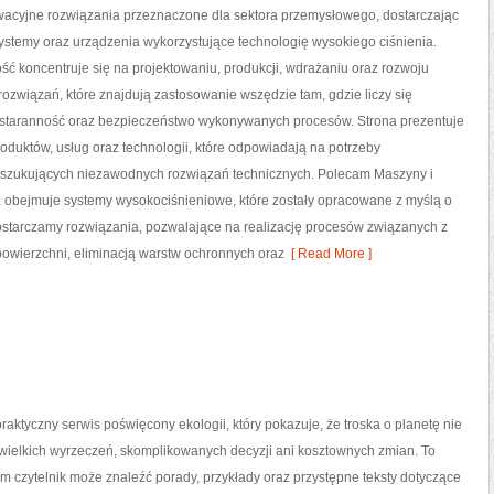
acyjne rozwiązania przeznaczone dla sektora przemysłowego, dostarczając
ystemy oraz urządzenia wykorzystujące technologię wysokiego ciśnienia.
ść koncentruje się na projektowaniu, produkcji, wdrażaniu oraz rozwoju
związań, które znajdują zastosowanie wszędzie tam, gdzie liczy się
staranność oraz bezpieczeństwo wykonywanych procesów. Strona prezentuje
roduktów, usług oraz technologii, które odpowiadają na potrzeby
oszukujących niezawodnych rozwiązań technicznych. Polecam Maszyny i
rta obejmuje systemy wysokociśnieniowe, które zostały opracowane z myślą o
starczamy rozwiązania, pozwalające na realizację procesów związanych z
wierzchni, eliminacją warstw ochronnych oraz
[ Read More ]
raktyczny serwis poświęcony ekologii, który pokazuje, że troska o planetę nie
wielkich wyrzeczeń, skomplikowanych decyzji ani kosztownych zmian. To
ym czytelnik może znaleźć porady, przykłady oraz przystępne teksty dotyczące