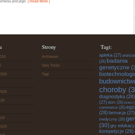
erwisu jest jego
[ Read More ]
a
Strony
Tagi:
apteka
(27)
aranża
2026
Archiwum
badania
(26)
6
Spis Treści
genetyczne
(
biotechnologi
2026
Tagi
budownictw
choroby
(3
2026
diagnostyka
(28)
026
(27)
dom
(26)
dzieci
(
egz
commerce
(26)
(28)
farmacja
(27)
gen
026
medyczny
(26)
(30)
gry edukacy
2025
korepetycje
(28)