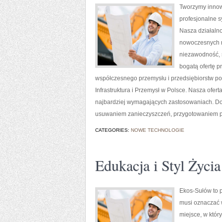
Tworzymy innow
profesjonalne s
Nasza działalno
nowoczesnych ro
niezawodność, 
bogatą ofertę p
współczesnego przemysłu i przedsiębiorstw p
Infrastruktura i Przemysł w Polsce. Nasza ofe
najbardziej wymagających zastosowaniach. Do
usuwaniem zanieczyszczeń, przygotowaniem po
CATEGORIES:
NOWE TECHNOLOGIE
Edukacja i Styl Życia
Ekos-Sułów to p
musi oznaczać 
miejsce, w któr