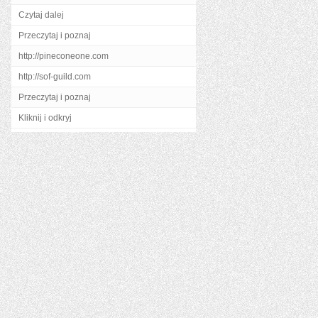
Czytaj dalej
Przeczytaj i poznaj
http://pineconeone.com
http://sof-guild.com
Przeczytaj i poznaj
Kliknij i odkryj