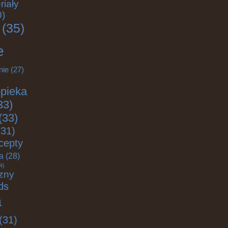
riały
0)
(35)
e
nie
(27)
pieka
33)
(33)
31)
cepty
ja
(28)
4)
zny
ds
a
(31)