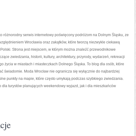
o różnorodny serwis internetowy poświęcony podróżom na Dolnym Śląsku, ze
zględnieniem Wrocławia oraz zakątków, które tworzą niezwykle ciekawą
 Polski. Strona jest miejscem, w którym można znaleźć przewodnikowe
ące zwiedzania, historii, kultury, architektury, przyrody, wydarzeń, rekreacji
o życia w miastach i miasteczkach Dolnego Śląska. To blog dla osób, które
ać świadomie. Moda Wrocław nie ogranicza się wyłącznie do najbardziej
alne punkty na mapie, które często umykają podczas szybkiego zwiedzania.
 dla turystów planujących weekendowy wyjazd, jak i dla mieszkańców
cje