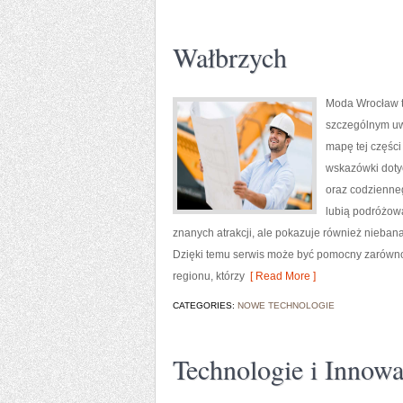
Wałbrzych
Moda Wrocław t
szczególnym uw
mapę tej części
wskazówki dotycz
oraz codzienneg
lubią podróżow
znanych atrakcji, ale pokazuje również nieban
Dzięki temu serwis może być pomocny zarówno
regionu, którzy
[ Read More ]
CATEGORIES:
NOWE TECHNOLOGIE
Technologie i Innowa