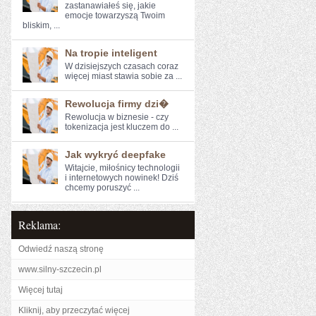
zastanawiałeś się, jakie
emocje towarzyszą Twoim
bliskim, ...
Na tropie inteligent
W dzisiejszych czasach coraz⁤
więcej miast stawia sobie⁣ za ...
Rewolucja firmy dzi�
Rewolucja w biznesie - czy
tokenizacja jest kluczem do‍ ...
Jak wykryć deepfake
Witajcie, miłośnicy technologii
i internetowych nowinek! Dziś
chcemy ​poruszyć ...
Reklama:
Odwiedź naszą stronę
www.silny-szczecin.pl
Więcej tutaj
Kliknij, aby przeczytać więcej