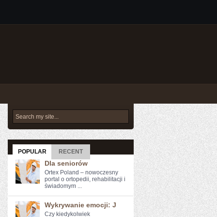
POPULAR
RECENT
Dla seniorów
Ortex Poland – nowoczesny
portal o ortopedii, rehabilitacji i
świadomym ...
Wykrywanie emocji: J
Czy kiedykolwiek