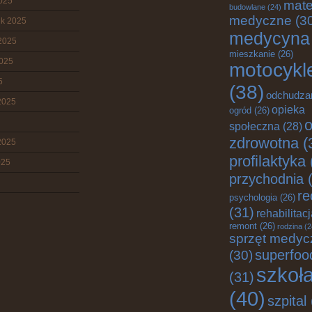
2025
mate
budowlane
(24)
medyczne
(3
ik 2025
medycyna
2025
mieszkanie
(26)
2025
motocykl
5
(38)
odchudza
2025
opieka
ogród
(26)
o
społeczna
(28)
zdrowotna
(
2025
profilaktyka
025
przychodnia
(
re
psychologia
(26)
(31)
rehabilitac
remont
(26)
rodzina
(2
sprzęt medyc
superfoo
(30)
szkoł
(31)
(40)
szpital