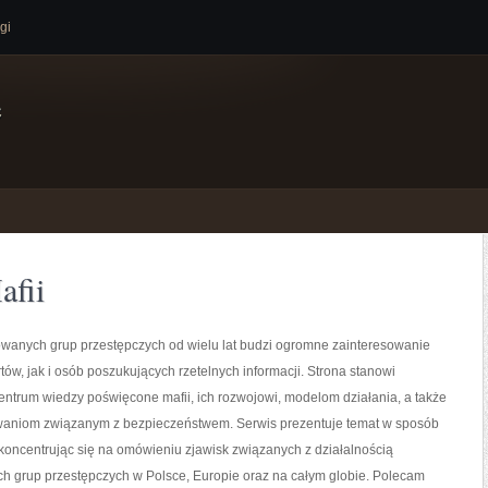
gi
e
afii
owanych grup przestępczych od wielu lat budzi ogromne zainteresowanie
ów, jak i osób poszukujących rzetelnych informacji. Strona stanowi
ntrum wiedzy poświęcone mafii, ich rozwojowi, modelom działania, a także
aniom związanym z bezpieczeństwem. Serwis prezentuje temat w sposób
 koncentrując się na omówieniu zjawisk związanych z działalnością
h grup przestępczych w Polsce, Europie oraz na całym globie. Polecam