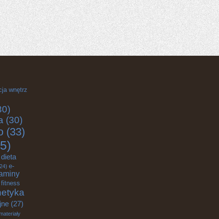
cja wnętrz
30)
a
(30)
o
(33)
5)
dieta
e-
24)
aminy
fitness
etyka
jne
(27)
materiały