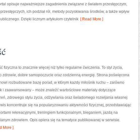
Portal opisuje najważniejsze zagadnienia związane z światem przestępczym,
rzestępczych, ich podział ról, metody pozyskiwania środków, a także wpływ
ublicznego. Dzięki licznym artykułom czytelnik
[ Read More ]
ść
ć fizyczna to znacznie więcej niż tylko regularne ćwiczenia. To styl życia,
o zdrowie, dobre samopoczucie oraz codzienną energię. Strona poświęcona
tanowi rozbudowane bazę porad, w którym każdy miłośnik ruchu – zarówno
jak i zaawansowany – może znaleźć wartościowe materiały dotyczące
zeń, zdrowego stylu życia, odżywiania oraz świadomego rozwijania własnej
wis koncentruje się na popularyzowaniu aktywności fizycznej, przedstawiając
portami rekreacyjnymi, treningiem funkcjonalnym, bieganiem, jazdą na
ianym zdrowiem. Opis opiera się na tematyce publikowanej w serwisie.
d More ]