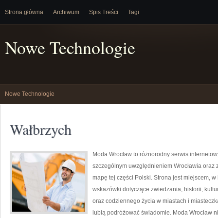
Strona główna
Archiwum
Spis Treści
Tagi
Nowe Technologie
Nowe Technologie
Wałbrzych
Moda Wrocław to różnorodny serwis interneto
szczególnym uwzględnieniem Wrocławia oraz z
mapę tej części Polski. Strona jest miejscem,
wskazówki dotyczące zwiedzania, historii, kultur
oraz codziennego życia w miastach i miasteczk
lubią podróżować świadomie. Moda Wrocław nie