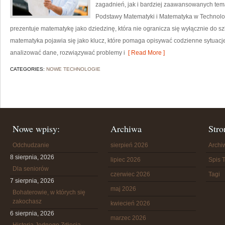
zagadnień, jak i bardziej zaawansowanych te
Podstawy Matematyki i Matematyka w Technolog
prezentuje matematykę jako dziedzinę, która nie ogranicza się wyłącznie do sz
matematyka pojawia się jako klucz, które pomaga opisywać codzienne sytuacje
analizować dane, rozwiązywać problemy i
[ Read More ]
CATEGORIES:
NOWE TECHNOLOGIE
Nowe wpisy:
Archiwa
Stro
Odchudzanie
sierpień 2026
Arch
8 sierpnia, 2026
lipiec 2026
Spis T
Dla seniorów
czerwiec 2026
Tagi
7 sierpnia, 2026
maj 2026
Bohaterowie, w których się
zakochasz
kwiecień 2026
6 sierpnia, 2026
marzec 2026