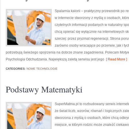
Spalarnia kalorii – praktyczny przewodnik po re
w internecie stworzony z myślą o osobach, któ
czytelnych informacji podanych w naturalny spos
chcą opierać się wyłącznie na internetowych skr
szerzej: przez pryzmat regeneracji. Strona por
zarówno osoby wracające po przerwie, jak i tyc
potrzebują świeżego spojrzenia na dobrze znane zagadnienia. Polecam Motyw
Psychologia Odchudzania. Największą zaletą serwisu jest jego
[ Read More ]
CATEGORIES:
NOWE TECHNOLOGIE
Podstawy Matematyki
SuperMatma.pl to rozbudowany serwis internet
że świat liczb, wzorów, równań i logicznych zal
stworzona z myślą o osobach, które chcą odkr
miejsce, w którym rodzic może znaleźć ciekaw