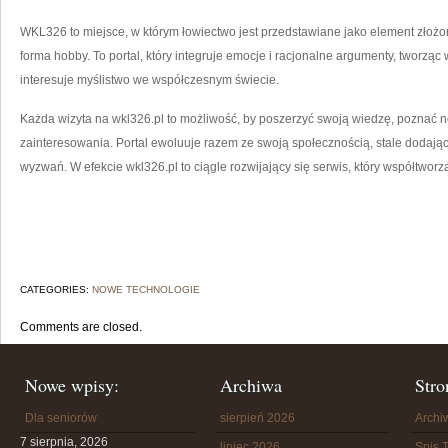
WKL326 to miejsce, w którym łowiectwo jest przedstawiane jako element złożo
forma hobby. To portal, który integruje emocje i racjonalne argumenty, tworząc
interesuje myślistwo we współczesnym świecie.
Każda wizyta na wkl326.pl to możliwość, by poszerzyć swoją wiedzę, poznać
zainteresowania. Portal ewoluuje razem ze swoją społecznością, stale dodając
wyzwań. W efekcie wkl326.pl to ciągle rozwijający się serwis, który współtworz
CATEGORIES:
NOWE TECHNOLOGIE
Comments are closed.
Nowe wpisy:
Archiwa
Stro
Dla seniorów
sierpień 2026
Arch
7 sierpnia, 2026
lipiec 2026
Spis T