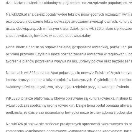
dziedzictwo łowieckie z aktualnym spojrzeniem na zarządzanie populacjami zw
Na wkl326.pl znajdziesz bogaty wybór tekstów poświęconych rozmaitym wymia
przygotowują obszerne teksty dotyczące zwyczajów zwierząt łownych, kultury 
ustaw obowiązujących w naszym kraju. Dzięki temu wkl326.pl staje się klucz
chce rozwijać się łowiecko w sposób odpowiedzialny.
Portal kładzie nacisk na odpowiedzialnej gospodarce łowieckiej, pokazując, j
ochroną przyrody. Czytelnik może poznać zadania łowiectwa w regulowaniu popu
tworzenie planów pozyskania wpływa na las, uprawy polowe oraz bezpieczeń
Na łamach wkl326.pl na bieżąco pojawiają się newsy z Polski i różnych kontyn
imprez branży outdoor, a także projektów badawczych. Czytelnik może monit
światowym świecie myślistwa, otrzymując rzetelnie przygotowane omówienia.
WKL326 to także platforma, w którym opisywane są kultura łowiecka, historia kó
rytuał podczas spotkań w gronie łowieckim. Dzięki temu portal pomaga utrwala
podkreśla, że dzisiejsza gospodarka łowiecka może być świadoma środowiskow
Na wkl326.pl pojawi się mnóstwo praktycznych opracowań skierowanych do po
kompendia wyjaśniające podstawowe wymagania stawiane kandydatom, jakie są