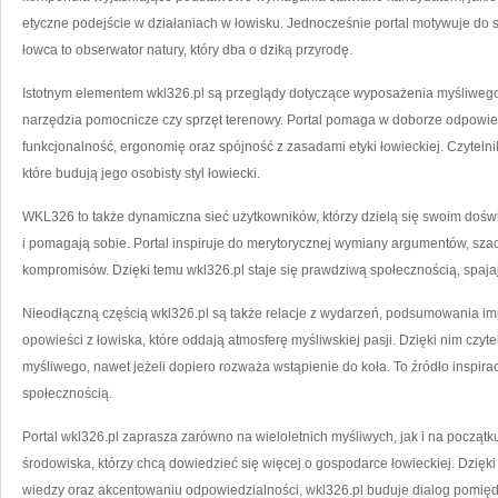
etyczne podejście w działaniach w łowisku. Jednocześnie portal motywuje do 
łowca to obserwator natury, który dba o dziką przyrodę.
Istotnym elementem wkl326.pl są przeglądy dotyczące wyposażenia myśliwego, t
narzędzia pomocnicze czy sprzęt terenowy. Portal pomaga w doborze odpowi
funkcjonalność, ergonomię oraz spójność z zasadami etyki łowieckiej. Czytelni
które budują jego osobisty styl łowiecki.
WKL326 to także dynamiczna sieć użytkowników, którzy dzielą się swoim dośw
i pomagają sobie. Portal inspiruje do merytorycznej wymiany argumentów, sz
kompromisów. Dzięki temu wkl326.pl staje się prawdziwą społecznością, spajaj
Nieodłączną częścią wkl326.pl są także relacje z wydarzeń, podsumowania im
opowieści z łowiska, które oddają atmosferę myśliwskiej pasji. Dzięki nim czy
myśliwego, nawet jeżeli dopiero rozważa wstąpienie do koła. To źródło inspirac
społecznością.
Portal wkl326.pl zaprasza zarówno na wieloletnich myśliwych, jak i na początk
środowiska, którzy chcą dowiedzieć się więcej o gospodarce łowieckiej. Dzięk
wiedzy oraz akcentowaniu odpowiedzialności, wkl326.pl buduje dialog pomię