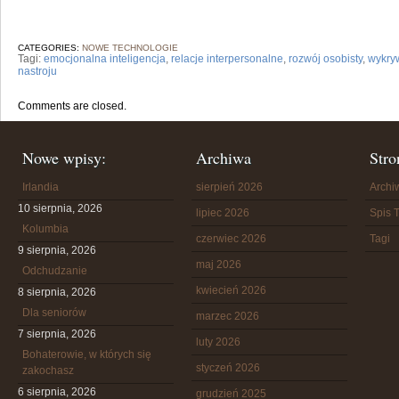
CATEGORIES:
NOWE TECHNOLOGIE
Tagi:
emocjonalna inteligencja
,
relacje interpersonalne
,
rozwój osobisty
,
wykry
nastroju
Comments are closed.
Nowe wpisy:
Archiwa
Stro
Irlandia
sierpień 2026
Arch
10 sierpnia, 2026
lipiec 2026
Spis T
Kolumbia
czerwiec 2026
Tagi
9 sierpnia, 2026
maj 2026
Odchudzanie
kwiecień 2026
8 sierpnia, 2026
Dla seniorów
marzec 2026
7 sierpnia, 2026
luty 2026
Bohaterowie, w których się
styczeń 2026
zakochasz
6 sierpnia, 2026
grudzień 2025