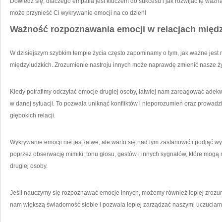
Dowiedz ‌się, ​dlaczego empatia jest kluczem do sukcesu i jak​ rozwijać tę ważną⁤
może⁢ przynieść Ci ⁢wykrywanie emocji na co dzień!
Ważność rozpoznawania emocji w relacjach ⁤międ
W dzisiejszym szybkim tempie życia często zapominamy o tym, jak ważne ​jest
‌międzyludzkich. Zrozumienie nastroju innych może naprawdę zmienić nasze życi
Kiedy potrafimy odczytać emocje drugiej osoby,‍ łatwiej nam zareagować adekw
w danej sytuacji. ‌To pozwala uniknąć konfliktów i ⁤nieporozumień oraz prowadz
głębokich‍ relacji.
Wykrywanie emocji nie jest⁢ łatwe, ⁤ale warto się nad tym zastanowić⁣ i podjąć w
‍poprzez obserwację mimiki, tonu głosu, gestów i innych sygnałów, które mog
drugiej⁣ osoby.
Jeśli nauczymy się rozpoznawać emocje innych, możemy również lepiej zrozumi
nam większą świadomość siebie i pozwala lepiej zarządzać‍ naszymi⁣ uczuciam