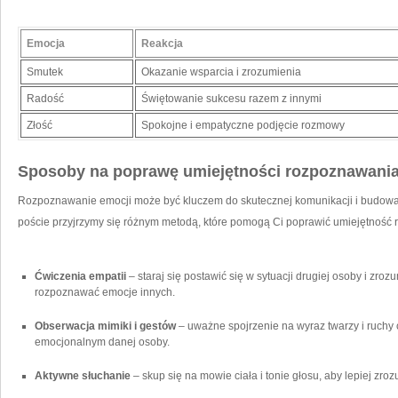
Emocja
Reakcja
Smutek
Okazanie wsparcia i zrozumienia
Radość
Świętowanie sukcesu razem z innymi
Złość
Spokojne i empatyczne podjęcie rozmowy
Sposoby​ na poprawę umiejętności⁤ rozpoznawani
Rozpoznawanie emocji może być kluczem do skutecznej komunikacji i budowani
poście przyjrzymy się różnym ⁣metodą, które pomogą Ci⁣ poprawić umiejętność
Ćwiczenia empatii
– staraj się postawić się w sytuacji drugiej osoby‌ i zrozu
rozpoznawać emocje innych.
Obserwacja ⁢mimiki i gestów
– uważne spojrzenie na wyraz twarzy i ruchy 
emocjonalnym danej‍ osoby.
Aktywne słuchanie
– skup się⁣ na mowie ciała i tonie⁢ głosu, aby lepiej zro