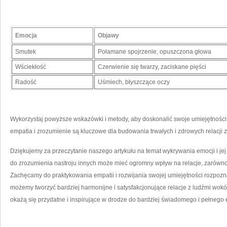
Emocja
Objawy
Smutek
Połamane spojrzenie, opuszczona głowa
Wściekłość
Czerwienie się​ twarzy, zaciskane pięści
Radość
Uśmiech, błyszczące oczy
Wykorzystaj powyższe wskazówki i metody, aby ⁢doskonalić swoje umiejętności
empatia‌ i zrozumienie​ są kluczowe dla budowania trwałych i zdrowych relacji 
Dziękujemy za ⁢przeczytanie naszego artykułu na temat wykrywania emocji i jej 
do⁤ zrozumienia nastroju innych⁤ może mieć ogromny⁢ wpływ na relacje, zarów
Zachęcamy do praktykowania empatii i rozwijania swojej umiejętności rozpozn
możemy ⁤tworzyć bardziej harmonijne i satysfakcjonujące relacje z ludźmi wo
okażą się przydatne i inspirujące w drodze do bardziej świadomego i pełnego 