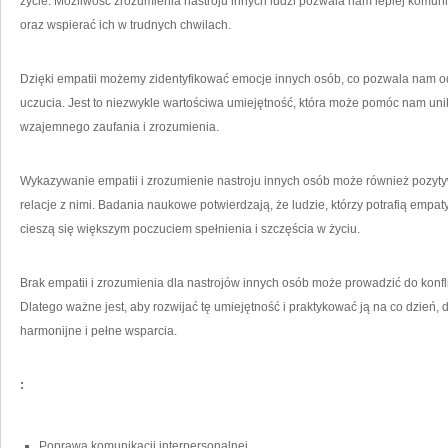
życie. Możliwość zrozumienia nastroju innych⁣ ludzi pozwala nam lepiej komuni
oraz wspierać ich w trudnych chwilach.
Dzięki empatii możemy zidentyfikować emocje innych osób, ‍co pozwala nam o
uczucia.‍ Jest to niezwykle wartościwa umiejętność, która może pomóc nam⁤ uni
wzajemnego⁣ zaufania i zrozumienia.
Wykazywanie empatii i zrozumienie nastroju innych osób może również pozytyw
relacje z nimi. Badania naukowe potwierdzają, że ludzie, którzy potrafią emp
cieszą się większym poczuciem spełnienia i szczęścia w życiu.
Brak empatii i zrozumienia dla nastrojów innych osób może prowadzić do⁤ konf
Dlatego ważne jest, aby rozwijać tę umiejętność i praktykować ⁣ją na co dzień, 
harmonijne i pełne wsparcia.
:
Poprawa komunikacji ⁣interpersonalnej.