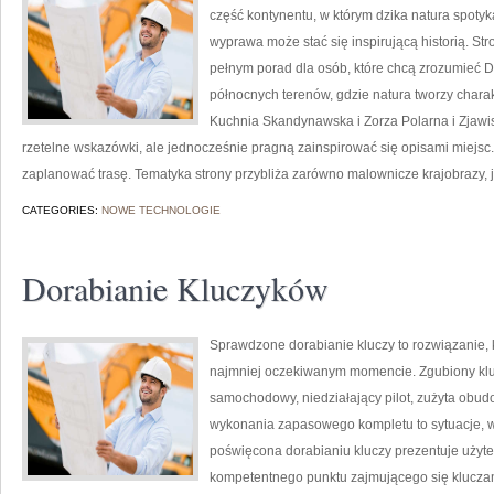
część kontynentu, w którym dzika natura spoty
wyprawa może stać się inspirującą historią. St
pełnym porad dla osób, które chcą zrozumieć Dan
północnych terenów, gdzie natura tworzy charak
Kuchnia Skandynawska i Zorza Polarna i Zjawisk
rzetelne wskazówki, ale jednocześnie pragną zainspirować się opisami miejsc
zaplanować trasę. Tematyka strony przybliża zarówno malownicze krajobrazy, 
CATEGORIES:
NOWE TECHNOLOGIE
Dorabianie Kluczyków
Sprawdzone dorabianie kluczy to rozwiązanie, 
najmniej oczekiwanym momencie. Zgubiony klu
samochodowy, niedziałający pilot, zużyta obu
wykonania zapasowego kompletu to sytuacje, w 
poświęcona dorabianiu kluczy prezentuje użyte
kompetentnego punktu zajmującego się klucz