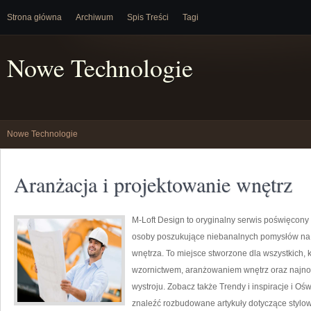
Strona główna
Archiwum
Spis Treści
Tagi
Nowe Technologie
Nowe Technologie
Aranżacja i projektowanie wnętrz
M-Loft Design to oryginalny serwis poświęcony 
osoby poszukujące niebanalnych pomysłów n
wnętrza. To miejsce stworzone dla wszystkich, 
wzornictwem, aranżowaniem wnętrz oraz najnow
wystroju. Zobacz także Trendy i inspiracje i Ośw
znaleźć rozbudowane artykuły dotyczące stylow