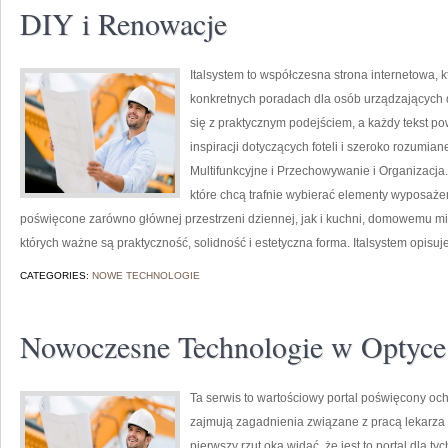
DIY i Renowacje
Italsystem to współczesna strona internetowa, k
konkretnych poradach dla osób urządzających do
się z praktycznym podejściem, a każdy tekst po
inspiracji dotyczących foteli i szeroko rozumia
Multifunkcyjne i Przechowywanie i Organizacja.
które chcą trafnie wybierać elementy wyposażen
poświęcone zarówno głównej przestrzeni dziennej, jak i kuchni, domowemu mi
których ważne są praktyczność, solidność i estetyczna forma. Italsystem opisuj
CATEGORIES:
NOWE TECHNOLOGIE
Nowoczesne Technologie w Optyce
Ta serwis to wartościowy portal poświęcony och
zajmują zagadnienia związane z pracą lekarza o
pierwszy rzut oka widać, że jest to portal dla ty