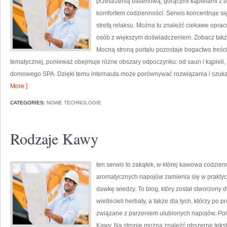
przestrzenią basenową, gorącymi kąpielami z 
komfortem codzienności. Serwis koncentruje s
strefą relaksu. Można tu znaleźć ciekawe opra
osób z większym doświadczeniem. Zobacz takż
Mocną stroną portalu pozostaje bogactwo treści
tematycznej, ponieważ obejmuje różne obszary odpoczynku: od saun i kąpieli,
domowego SPA. Dzięki temu internauta może porównywać rozwiązania i szukać 
More ]
CATEGORIES:
NOWE TECHNOLOGIE
Rodzaje Kawy
ten serwis to zakątek, w której kawowa codzien
aromatycznych napojów zamienia się w praktycz
dawkę wiedzy. To blog, który został stworzony
wielbicieli herbaty, a także dla tych, którzy po 
związane z parzeniem ulubionych napojów. Po
Kawy. Na stronie można znaleźć obszerne tekst