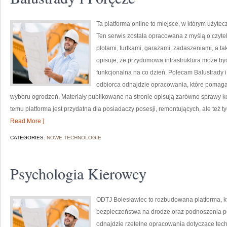
Ta platforma online to miejsce, w którym użytec
Ten serwis została opracowana z myślą o czyt
płotami, furtkami, garażami, zadaszeniami, a ta
opisuje, że przydomowa infrastruktura może być
funkcjonalna na co dzień. Polecam Balustrady i P
odbiorca odnajdzie opracowania, które pomag
wyboru ogrodzeń. Materiały publikowane na stronie opisują zarówno sprawy kon
temu platforma jest przydatna dla posiadaczy posesji, remontujących, ale też 
Read More ]
CATEGORIES:
NOWE TECHNOLOGIE
Psychologia Kierowcy
ODTJ Bolesławiec to rozbudowana platforma, kt
bezpieczeństwa na drodze oraz podnoszenia poz
odnajdzie rzetelne opracowania dotyczące techn