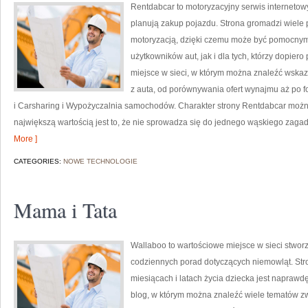
Rentdabcar to motoryzacyjny serwis internetow
planują zakup pojazdu. Strona gromadzi wiele
motoryzacją, dzięki czemu może być pomocny
użytkowników aut, jak i dla tych, którzy dopie
miejsce w sieci, w którym można znaleźć wska
z auta, od porównywania ofert wynajmu aż po f
i Carsharing i Wypożyczalnia samochodów. Charakter strony Rentdabcar można 
największą wartością jest to, że nie sprowadza się do jednego wąskiego zagad
More ]
CATEGORIES:
NOWE TECHNOLOGIE
Mama i Tata
Wallaboo to wartościowe miejsce w sieci stworz
codziennych porad dotyczących niemowląt. Stro
miesiącach i latach życia dziecka jest napraw
blog, w którym można znaleźć wiele tematów z