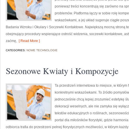
ponieważ treści koncentrują się zarówno na sp
problemów. Platforma łączy w sobie rolę kompe
wskazówkami, a jej układ sugeruje ciągłe pos
Badania Wzroku i Okulary i Soczewki Kontaktowe. Największą mocną stroną tej
obejmujący procedury wspierające ostrość widzenia, soczewki kontaktowe, a
zaćmę,
[ Read More ]
CATEGORIES:
NOWE TECHNOLOGIE
Sezonowe Kwiaty i Kompozycje
Ta przestrzeń internetowa to miejsce, w którym f
konkretnymi wskazówkami. To źródło pomysłów dl
jednocześnie chcą lepiej zrozumieć estetykę śl
dekoracji weselnych, ale nie zamyka się wyłącz
tekstów edukacyjnych o roślinach, sezonowośc
portal dla miłośników florystyki, gdzie harmoni
odbiorca trafia do przestrzeni pełnej florystycznych możliwości, w którym ka