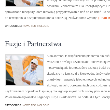
szukają codziennych rozwiązań na poranek, obi
posiłkami. Zobacz także Dla Początkujących i Pr
sprawdzone receptury, które ułatwiają przygotowywanie dań na co dzień. To ser
do oswojenia, a bezglutenowe dania pokazują, że świadome wybory
[ Read Mo
CATEGORIES:
NOWE TECHNOLOGIE
Fuzje i Partnerstwa
Auto Jarmark to współczesna platforma dla osó
tworzone z myślą o czytelnikach, którzy chcą 
motoryzacją, ale jednocześnie szukają treści p
skupia się na tym, co dla kierowców, fanów cz
branży jest naprawdę istotne: nowych technolo
ekologii, testach, porównaniach oraz codzien
użytkowaniem pojazdów. Inspiracją dla tego opisu jest profil strony jako serwis
Polecam Amerykańskie Legendy i Fuzje i Partnerstwa. To portal dla tych, którzy
CATEGORIES:
NOWE TECHNOLOGIE