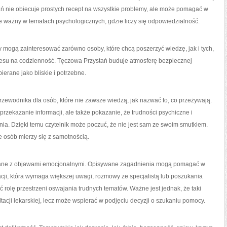
 nie obiecuje prostych recept na wszystkie problemy, ale może pomagać w
ie ważny w tematach psychologicznych, gdzie liczy się odpowiedzialność.
ty mogą zainteresować zarówno osoby, które chcą poszerzyć wiedzę, jak i tych,
tresu na codzienność. Tęczowa Przystań buduje atmosferę bezpiecznej
ierane jako bliskie i potrzebne.
rzewodnika dla osób, które nie zawsze wiedzą, jak nazwać to, co przeżywają.
 przekazanie informacji, ale także pokazanie, że trudności psychiczne i
ia. Dzięki temu czytelnik może poczuć, że nie jest sam ze swoim smutkiem.
e osób mierzy się z samotnością.
zane z objawami emocjonalnymi. Opisywane zagadnienia mogą pomagać w
cji, która wymaga większej uwagi, rozmowy ze specjalistą lub poszukania
 rolę przestrzeni oswajania trudnych tematów. Ważne jest jednak, że taki
ultacji lekarskiej, lecz może wspierać w podjęciu decyzji o szukaniu pomocy.