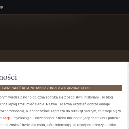
gi
e
ności
PSYCHOLOGIA
TH
MOŻLIWOŚĆ KOMENTOWANIA
ZOSTAŁA WYŁĄCZONA
SO FAR
CODZIENNOŚCI
órym wiedza psychologiczna spotyka się z osobistymi historiami. To blog
e chcą lepiej zrozumieć siebie. Nazwa Tęczowa Przystań dobrze oddaje
 różnorodnością, a jednocześnie zaprasza do refleksji nad tym, co dzieje się w
nizacji
i Psychologia Codzienności. Strona ma inspirujący charakter i porusza
tu znaleźć treści dla osób, które interesują się relacjami międzyludzkimi,