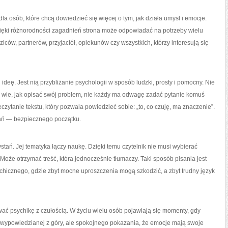
la osób, które chcą dowiedzieć się więcej o tym, jak działa umysł i emocje.
ięki różnorodności zagadnień strona może odpowiadać na potrzeby wielu
iców, partnerów, przyjaciół, opiekunów czy wszystkich, którzy interesują się
ideę. Jest nią przybliżanie psychologii w sposób ludzki, prosty i pomocny. Nie
żdy wie, jak opisać swój problem, nie każdy ma odwagę zadać pytanie komuś
zytanie tekstu, który pozwala powiedzieć sobie: „to, co czuję, ma znaczenie”.
tań — bezpiecznego początku.
tań. Jej tematyka łączy naukę. Dzięki temu czytelnik nie musi wybierać
oże otrzymać treść, która jednocześnie tłumaczy. Taki sposób pisania jest
chicznego, gdzie zbyt mocne uproszczenia mogą szkodzić, a zbyt trudny język
ać psychikę z czułością. W życiu wielu osób pojawiają się momenty, gdy
y wypowiedzianej z góry, ale spokojnego pokazania, że emocje mają swoje