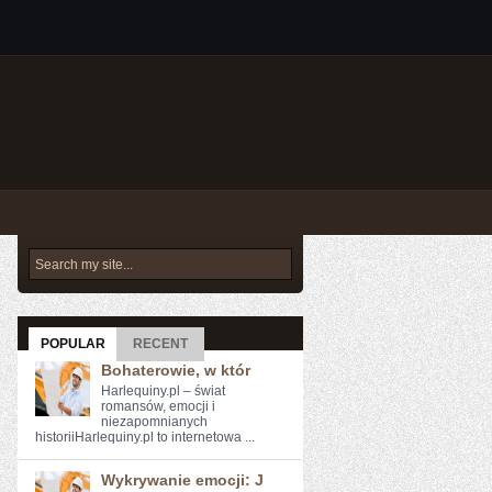
POPULAR
RECENT
Bohaterowie, w któr
Harlequiny.pl – świat
romansów, emocji i
niezapomnianych
historiiHarlequiny.pl to internetowa ...
Wykrywanie emocji: J