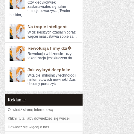
Czy kiedykolwiek
zastanawiałeś się, jakie
emocje towarzyszą Twoim
bliskim, ...
Na tropie inteligent
W dzisiejszych czasach coraz⁤
więcej miast stawia sobie⁣ za ...
Rewolucja firmy dzi�
Rewolucja w biznesie - czy
tokenizacja jest kluczem do‍ ...
Jak wykryć deepfake
Witajcie, miłośnicy technologii
i internetowych nowinek! Dziś
chcemy ​poruszyć ...
Reklama:
Odwiedź stronę internetową
Kliknij tutaj, aby dowiedzieć się więcej
Dowiedz się więcej o nas