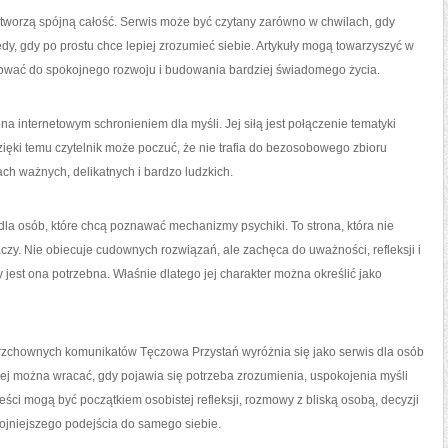
 tworzą spójną całość. Serwis może być czytany zarówno w chwilach, gdy
edy, gdy po prostu chce lepiej zrozumieć siebie. Artykuły mogą towarzyszyć w
rować do spokojnego rozwoju i budowania bardziej świadomego życia.
na internetowym schronieniem dla myśli. Jej siłą jest połączenie tematyki
zięki temu czytelnik może poczuć, że nie trafia do bezosobowego zbioru
ach ważnych, delikatnych i bardzo ludzkich.
 osób, które chcą poznawać mechanizmy psychiki. To strona, która nie
maczy. Nie obiecuje cudownych rozwiązań, ale zachęca do uważności, refleksji i
est ona potrzebna. Właśnie dlatego jej charakter można określić jako
rzchownych komunikatów Tęczowa Przystań wyróżnia się jako serwis dla osób
órej można wracać, gdy pojawia się potrzeba zrozumienia, uspokojenia myśli
treści mogą być początkiem osobistej refleksji, rozmowy z bliską osobą, decyzji
okojniejszego podejścia do samego siebie.