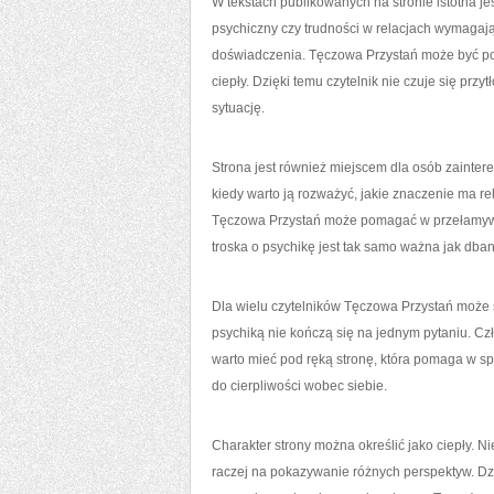
W tekstach publikowanych na stronie istotna jes
psychiczny czy trudności w relacjach wymagają 
doświadczenia. Tęczowa Przystań może być post
ciepły. Dzięki temu czytelnik nie czuje się prz
sytuację.
Strona jest również miejscem dla osób zainter
kiedy warto ją rozważyć, jakie znaczenie ma rel
Tęczowa Przystań może pomagać w przełamywan
troska o psychikę jest tak samo ważna jak dban
Dla wielu czytelników Tęczowa Przystań może 
psychiką nie kończą się na jednym pytaniu. Cz
warto mieć pod ręką stronę, która pomaga w s
do cierpliwości wobec siebie.
Charakter strony można określić jako ciepły. Ni
raczej na pokazywanie różnych perspektyw. Dzię