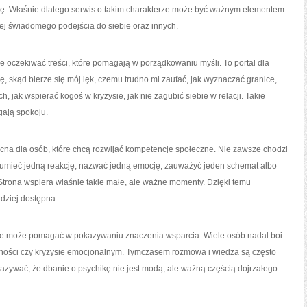
eksję. Właśnie dlatego serwis o takim charakterze może być ważnym elementem
ej świadomego podejścia do siebie oraz innych.
 oczekiwać treści, które pomagają w porządkowaniu myśli. To portal dla
ję, skąd bierze się mój lęk, czemu trudno mi zaufać, jak wyznaczać granice,
, jak wspierać kogoś w kryzysie, jak nie zagubić siebie w relacji. Takie
gają spokoju.
na dla osób, które chcą rozwijać kompetencje społeczne. Nie zawsze chodzi
ozumieć jedną reakcję, nazwać jedną emocję, zauważyć jeden schemat albo
 Strona wspiera właśnie takie małe, ale ważne momenty. Dzięki temu
rdziej dostępna.
, że może pomagać w pokazywaniu znaczenia wsparcia. Wiele osób nadal boi
enności czy kryzysie emocjonalnym. Tymczasem rozmowa i wiedza są często
azywać, że dbanie o psychikę nie jest modą, ale ważną częścią dojrzałego