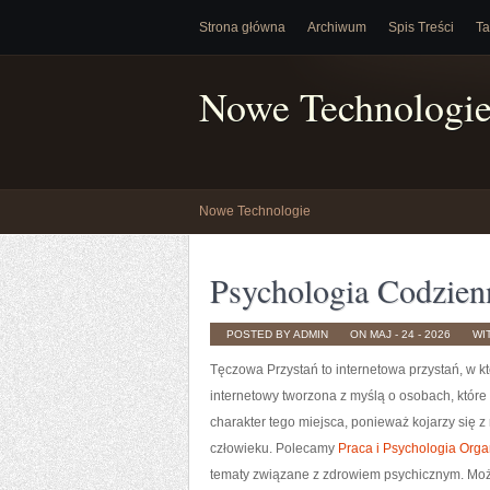
Strona główna
Archiwum
Spis Treści
Ta
Nowe Technologi
Nowe Technologie
Psychologia Codzien
POSTED BY ADMIN
ON MAJ - 24 - 2026
WI
Tęczowa Przystań to internetowa przystań, w kt
internetowy tworzona z myślą o osobach, któr
charakter tego miejsca, ponieważ kojarzy się z
człowieku. Polecamy
Praca i Psychologia Orga
tematy związane z zdrowiem psychicznym. Można 