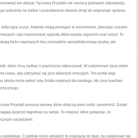
ą poznawać ten obszar. Tęczowa Przystań nie narzuca gotowych odpowiedzi,
go patrzenia na siebie i poszukiwania własnej drogi do większego spokoju.
a dotyczące uczuć. Artykuły mogą pomagać w zrozumieniu, dlaczego czasem
 relacjach i jak rozpoznawać sygnały, które wysyła organizm oraz umysł. To
ukają treści napisanych bez przesadnie specjalistycznego języka, ale
sób, które chcą zadbać o psychiczny odpoczynek. W codziennym życiu wiele
 ma czasu, aby zatrzymać się przy własnych emocjach. Ten portal daje
 strona może pełnić rolę źródła inspiracji dla każdego, kto chce bardziej
ychicznego.
czowa Przystań porusza sprawy, które dotyczą wielu osób: samotność. Dzięki
magają spojrzeć łagodniej na siebie. To miejsce, które pokazuje, że
ktycznym narzędziem.
osobistego. Czytelnik może odnaleźć tu inspirację do tego, by zastanowić się