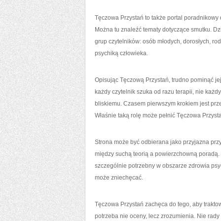
Tęczowa Przystań to także portal poradnikowy d
Można tu znaleźć tematy dotyczące smutku. Dz
grup czytelników: osób młodych, dorosłych, rodz
psychiką człowieka.
Opisując Tęczową Przystań, trudno pominąć jej 
każdy czytelnik szuka od razu terapii, nie ka
bliskiemu. Czasem pierwszym krokiem jest przec
Właśnie taką rolę może pełnić Tęczowa Przys
Strona może być odbierana jako przyjazna przys
między suchą teorią a powierzchowną poradą. M
szczególnie potrzebny w obszarze zdrowia psy
może zniechęcać.
Tęczowa Przystań zachęca do tego, aby traktow
potrzeba nie oceny, lecz zrozumienia. Nie rad