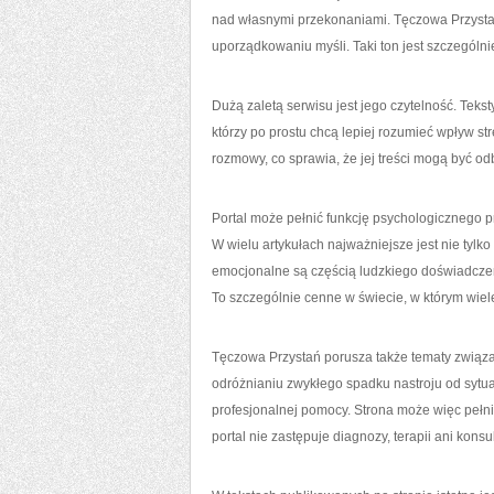
nad własnymi przekonaniami. Tęczowa Przystań
uporządkowaniu myśli. Taki ton jest szczególn
Dużą zaletą serwisu jest jego czytelność. Teks
którzy po prostu chcą lepiej rozumieć wpływ s
rozmowy, co sprawia, że jej treści mogą być odb
Portal może pełnić funkcję psychologicznego p
W wielu artykułach najważniejsze jest nie tylko
emocjonalne są częścią ludzkiego doświadczen
To szczególnie cenne w świecie, w którym wiel
Tęczowa Przystań porusza także tematy zwią
odróżnianiu zwykłego spadku nastroju od sytua
profesjonalnej pomocy. Strona może więc pełnić
portal nie zastępuje diagnozy, terapii ani kons