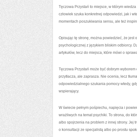
Tęczowa Przystań to miejsce, w którym wiedza
człowiek szuka konkretnej odpowiedzi, jak i wt
momentach poszukiwania sensu, ale też inspi
Opisując tę stronę, można powiedzieć, że jest o
psychologicznej z językiem bliskim odbiorcy. D
artykułów, lecz do miejsca, które mówi o spraw
Tęczowa Przystań może być dobrym wyborem dla
przytłacza, ale zaprasza. Nie ocenia, lecz tłu
odpowiedzialnego szukania pomocy wtedy, gdy j
wspierający.
W świecie pełnym pośpiechu, napięcia i powie
wrażliwych na temat psychiki. To strona, do kt
albo spojrzenia na problem z innej strony. Jej 
o konsultacji ze specjalistą albo po prostu sp