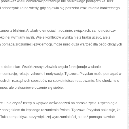
 ponieważ wielu odbiorców potrzebuje nie naukowego podręcznika, lecz
wili odpoczynku albo wtedy, gdy pojawia się potrzeba zrozumienia konkretnego
mów z bliskimi. Artykuły o emocjach, rodzinie, związkach, samotności czy
jnej wymiany myśli. Wiele konfliktów wynika nie z braku uczuć, ale z
óra pomaga zrozumieć język emocji, może mieć dużą wartość dla osób chcących
o dobrostan. Współczesny człowiek często funkcjonuje w stanie
 koncentrację, relacje, zdrowie i motywację. Tęczowa Przystań może pomagać w
rostych, rozsądnych sposobów na spokojniejsze reagowanie. Nie chodzi tu o
ów, ale o stopniowe uczenie się siebie.
e lubią czytać teksty o wpływie doświadczeń na dorosłe życie. Psychologia
 też narzędziem do lepszego rozumienia świata. Tęczowa Przystań pokazuje, że
 Taka perspektywa uczy większej wyrozumiałości, ale też pomaga stawiać