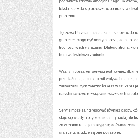
pogranicza zdrowia emocjonalnego. To ważne,
tekstu, który da się przeczytać po pracy, w ch
problemu.
Tęczowa Przystań może także inspirować do roz
granicach mogą być dobrym początkiem do spoko
trudności w ich wyrażaniu. Dlatego strona, kt
budować większe zaufanie.
Ważnym obszarem serwisu jest również dbanie 
przeciążenia, a stres potrafi wpływać na sen,
zauważaniu tych zależności oraz w szukaniu p
natychmiastowe rozwiązanie wszystkich problem
Serwis może zainteresować również osoby, któr
staje się wtedy nie tylko dziedziną nauki, ale
za wieloma reakcjami kryją się doświadczenia.
granice tam, gdzie są one potrzebne.