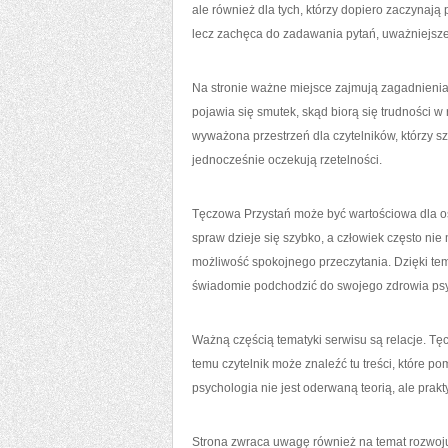
ale również dla tych, którzy dopiero zaczynaj
lecz zachęca do zadawania pytań, uważniejsze
Na stronie ważne miejsce zajmują zagadnieni
pojawia się smutek, skąd biorą się trudności w
wyważona przestrzeń dla czytelników, którzy sz
jednocześnie oczekują rzetelności.
Tęczowa Przystań może być wartościowa dla o
spraw dzieje się szybko, a człowiek często nie
możliwość spokojnego przeczytania. Dzięki temu
świadomie podchodzić do swojego zdrowia ps
Ważną częścią tematyki serwisu są relacje. Tę
temu czytelnik może znaleźć tu treści, które po
psychologia nie jest oderwaną teorią, ale pra
Strona zwraca uwagę również na temat rozwoju 