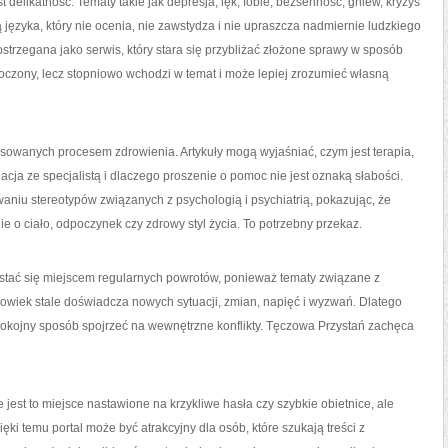
t delikatność. Tematy takie jak depresja, lęk, fobie, bezsenność, gniew, kryzys
języka, który nie ocenia, nie zawstydza i nie upraszcza nadmiernie ludzkiego
rzegana jako serwis, który stara się przybliżać złożone sprawy w sposób
ytłoczony, lecz stopniowo wchodzi w temat i może lepiej zrozumieć własną
esowanych procesem zdrowienia. Artykuły mogą wyjaśniać, czym jest terapia,
acja ze specjalistą i dlaczego proszenie o pomoc nie jest oznaką słabości.
iu stereotypów związanych z psychologią i psychiatrią, pokazując, że
ie o ciało, odpoczynek czy zdrowy styl życia. To potrzebny przekaz.
stać się miejscem regularnych powrotów, ponieważ tematy związane z
łowiek stale doświadcza nowych sytuacji, zmian, napięć i wyzwań. Dlatego
pokojny sposób spojrzeć na wewnętrzne konflikty. Tęczowa Przystań zachęca
e jest to miejsce nastawione na krzykliwe hasła czy szybkie obietnice, ale
ki temu portal może być atrakcyjny dla osób, które szukają treści z