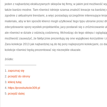
jeden z najbardziej ekskluzywnych sklepów tej firmy, w jakim jest możliwość w
także bardzo modne. Tam również istnieje szansa znaleźć kreacje na bardziej
zgodnie z aktualnymi trendami, a więc posiadają szczególnie interesujące kroj
materiału, aby w ten sposób klienci mogli użytkować tego typu ubranie przez dłu
zdecydowanie spory wysiłek projektantów, jacy postarali się o zróżnicowanie 
ale również w dziale z odzieżą codzienną. Wchodząc do tego sklepu i oglądając
możliwość zauważyć, że faktycznie prezentują się one wyjątkowo korzystnie 
Zara kolekcje 2013 jak najbardziej są do tej pory najlepszymi kolekcjami, co 
kolekcje również będą prezentować się niezwykle okazale.
źródło:
———————————
1.
zapoznaj się
2.
przejdź do strony
3.
kliknij tutaj
4.
https://przedszkole309.pl
5.
przejdź dalej