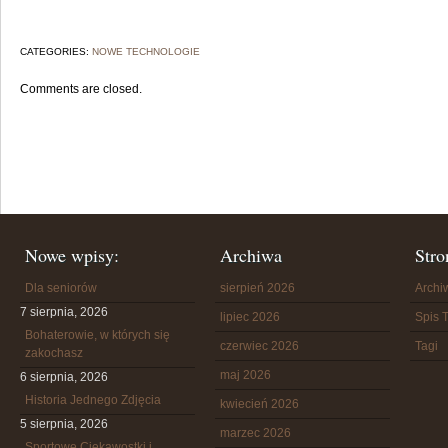
CATEGORIES:
NOWE TECHNOLOGIE
Comments are closed.
Nowe wpisy:
Archiwa
Stro
Dla seniorów
sierpień 2026
Arch
7 sierpnia, 2026
lipiec 2026
Spis T
Bohaterowie, w których się
czerwiec 2026
Tagi
zakochasz
maj 2026
6 sierpnia, 2026
Historia Jednego Zdjęcia
kwiecień 2026
5 sierpnia, 2026
marzec 2026
Sportowe Ciekawostki i