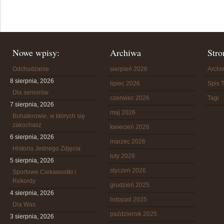
Nowe wpisy:
Archiwa
Stro
Odchudzanie
sierpień 2026
Arch
8 sierpnia, 2026
lipiec 2026
Spis T
Dla seniorów
czerwiec 2026
Tagi
7 sierpnia, 2026
maj 2026
Bohaterowie, w których się
zakochasz
kwiecień 2026
6 sierpnia, 2026
marzec 2026
Historia Jednego Zdjęcia
luty 2026
5 sierpnia, 2026
styczeń 2026
Sportowe Ciekawostki i
Rekordy
grudzień 2025
4 sierpnia, 2026
listopad 2025
Dla Was
październik 2025
3 sierpnia, 2026