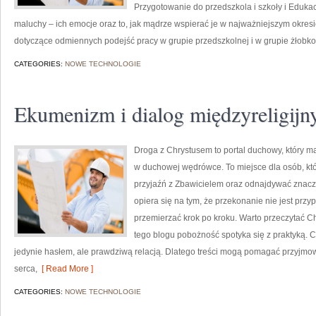
Przygotowanie do przedszkola i szkoły i Eduk
maluchy – ich emocje oraz to, jak mądrze wspierać je w najważniejszym okres
dotyczące odmiennych podejść pracy w grupie przedszkolnej i w grupie żłobko
CATEGORIES:
NOWE TECHNOLOGIE
Ekumenizm i dialog międzyreligijn
Droga z Chrystusem to portal duchowy, który m
w duchowej wędrówce. To miejsce dla osób, któ
przyjaźń z Zbawicielem oraz odnajdywać znacz
opiera się na tym, że przekonanie nie jest przy
przemierzać krok po kroku. Warto przeczytać Ch
tego blogu pobożność spotyka się z praktyką. 
jedynie hasłem, ale prawdziwą relacją. Dlatego treści mogą pomagać przyjmo
serca,
[ Read More ]
CATEGORIES:
NOWE TECHNOLOGIE