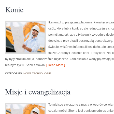
Konie
Ikarion.pl to przyjazna platforma, która łączy p
osób, które lubią konkret, ale jednocześnie ch
pomyślana tak, aby użytkownik wygodnie dociera
decyzje, a przy okazji poszerzają perspektywę
świecie, w którym informacji jest dużo, ale se
także Choroby i leczenie koni i Rasy koni. Na Ik
by były zrozumiałe, a jednocześnie użyteczne. Zamiast lania wody pojawiają si
realnym życiu. Serwis stawia
[ Read More ]
CATEGORIES:
NOWE TECHNOLOGIE
Misje i ewangelizacja
To miejsce stworzone z myślą o wędrówce wiary
codzienności. Strona jest punktem odniesienia 