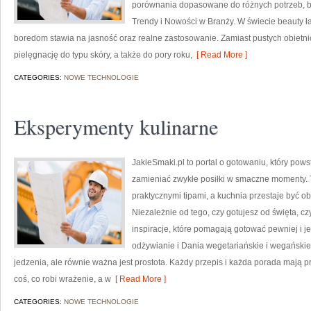
porównania dopasowane do różnych potrzeb, bud
Trendy i Nowości w Branży. W świecie beauty ł
boredom stawia na jasność oraz realne zastosowanie. Zamiast pustych obietni
pielęgnację do typu skóry, a także do pory roku,
[ Read More ]
CATEGORIES:
NOWE TECHNOLOGIE
Eksperymenty kulinarne
JakieSmaki.pl to portal o gotowaniu, który pows
zamieniać zwykłe posiłki w smaczne momenty. To
praktycznymi tipami, a kuchnia przestaje być o
Niezależnie od tego, czy gotujesz od święta, cz
inspiracje, które pomagają gotować pewniej i 
odżywianie i Dania wegetariańskie i wegańskie
jedzenia, ale równie ważna jest prostota. Każdy przepis i każda porada mają p
coś, co robi wrażenie, a w
[ Read More ]
CATEGORIES:
NOWE TECHNOLOGIE