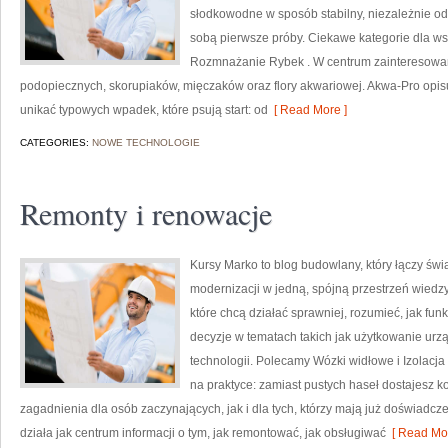
słodkowodne w sposób stabilny, niezależnie od t
sobą pierwsze próby. Ciekawe kategorie dla ws
Rozmnażanie Rybek . W centrum zainteresowan
podopiecznych, skorupiaków, mięczaków oraz flory akwariowej. Akwa-Pro opisu
unikać typowych wpadek, które psują start: od
[ Read More ]
CATEGORIES:
NOWE TECHNOLOGIE
Remonty i renowacje
Kursy Marko to blog budowlany, który łączy świ
modernizacji w jedną, spójną przestrzeń wiedz
które chcą działać sprawniej, rozumieć, jak fu
decyzje w tematach takich jak użytkowanie urz
technologii. Polecamy Wózki widłowe i Izolacja 
na praktyce: zamiast pustych haseł dostajesz k
zagadnienia dla osób zaczynających, jak i dla tych, którzy mają już doświadcz
działa jak centrum informacji o tym, jak remontować, jak obsługiwać
[ Read Mor