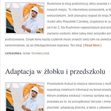
Rushmore to blog podróżniczy, który powstał 
nowych miejsc. To internetowy przewodnik, w k
wskazówkami. Jeśli planujesz wypad do kraju 
Austrii albo Republiki Czeskiej, znajdziesz tu 
od A do Z. Na Rushmore najważniejsze jest doś
zarówno osobom, które lubią mieć wszystko pod k
podróżowania. Dzięki temu każdy czytelnik może znaleźć swój rytm na zwiedza
samochodowe, aż po kilkutygodniowe wyprawy. Ten blog
[ Read More ]
CATEGORIES:
NOWE TECHNOLOGIE
Adaptacja w żłobku i przedszkolu
Przedszkole Kubuś to miejsce stworzone z myśl
wypatrują rzetelnych informacji na temat przedsz
którym praktyka edukacji i rozwoju spotyka się
powstała po to, by porządkować decyzje i zm
placówki, adaptacją dziecka, a także z układ