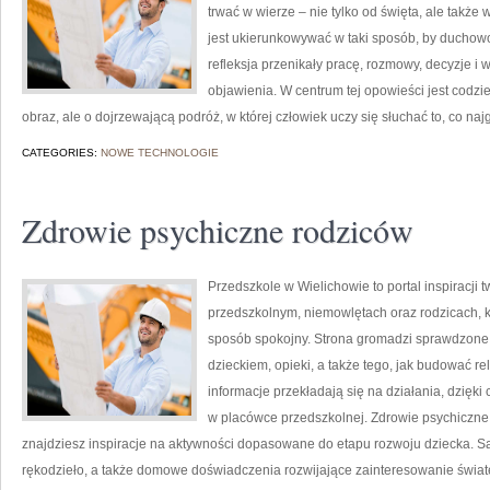
trwać w wierze – nie tylko od święta, ale także
jest ukierunkowywać w taki sposób, by duchowoś
refleksja przenikały pracę, rozmowy, decyzje i w
objawienia. W centrum tej opowieści jest codzi
obraz, ale o dojrzewającą podróż, w której człowiek uczy się słuchać to, co naj
CATEGORIES:
NOWE TECHNOLOGIE
Zdrowie psychiczne rodziców
Przedszkole w Wielichowie to portal inspiracji
przedszkolnym, niemowlętach oraz rodzicach, k
sposób spokojny. Strona gromadzi sprawdzone
dzieckiem, opieki, a także tego, jak budować re
informacje przekładają się na działania, dzięk
w placówce przedszkolnej. Zdrowie psychiczne r
znajdziesz inspiracje na aktywności dopasowane do etapu rozwoju dziecka. S
rękodzieło, a także domowe doświadczenia rozwijające zainteresowanie świat