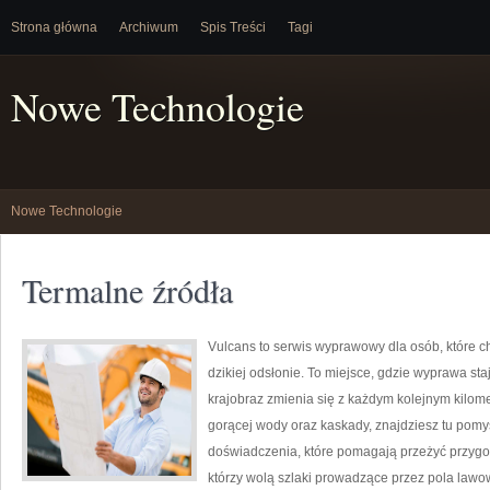
Strona główna
Archiwum
Spis Treści
Tagi
Nowe Technologie
Nowe Technologie
Termalne źródła
Vulcans to serwis wyprawowy dla osób, które ch
dzikiej odsłonie. To miejsce, gdzie wyprawa staj
krajobraz zmienia się z każdym kolejnym kilome
gorącej wody oraz kaskady, znajdziesz tu pomys
doświadczenia, które pomagają przeżyć przygod
którzy wolą szlaki prowadzące przez pola lawowe