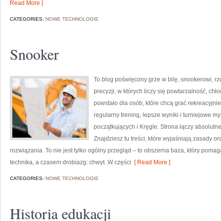
Read More ]
CATEGORIES:
NOWE TECHNOLOGIE
Snooker
To blog poświęcony grze w bilę, snookerowi, r
precyzji, w których liczy się powtarzalność, ch
powstało dla osób, które chcą grać rekreacyjnie,
regularny trening, lepsze wyniki i turniejowe 
początkujących i Kręgle. Strona łączy absolu
Znajdziesz tu treści, które wyjaśniają zasady 
rozwiązania. To nie jest tylko ogólny przegląd – to obszerna baza, który po
technika, a czasem drobiazg: chwyt. W części
[ Read More ]
CATEGORIES:
NOWE TECHNOLOGIE
Historia edukacji