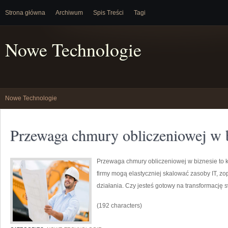
Strona główna
Archiwum
Spis Treści
Tagi
Nowe Technologie
Nowe Technologie
Przewaga chmury obliczeniowej w 
Przewaga chmury obliczeniowej w biznesie to kl
firmy mogą elastyczniej skalować zasoby IT, zo
działania. Czy jesteś gotowy na transformację
(192 characters)