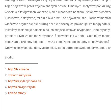
wolnego czasu. Jeżeli gra toczy się o wzór nalepek, tutaj możemy zezwolić po
zdjęć pejzażów, przez zdjęcia znanych postaci filmowych, motywów popkultury, fot
wspólnych fotografiach kończąc. Nalepki nadadzą naszemu salonowi stosowne
luksusowe, estetyczne, miłe dla oka oraz – co najważniejsze – łatwe w montażu. 
właściwie prędko się nie brudzą ani nie niszczą, co powoduje, że mogą nam sł
jesteśmy w stanie je odkleić a na ich miejsce wstawić oryginalne, inne etyki
problem z tym, że nie możemy poczuć się w nim jak w domu. Gołe mury, meble 
mieszkaniu czujemy się obco, a wizja tego, że nie posiadamy go na własność j
tym w takim wypadku dołożyć do mieszkania odrobinę swojego, prywatnego akce
źródło:
———————————
1.
http://lf-radio.de
2.
zobacz wszystkie
3.
http://lifestylehypnose.de
4.
http://lilcrazyfuzzy.de
5.
link do strony