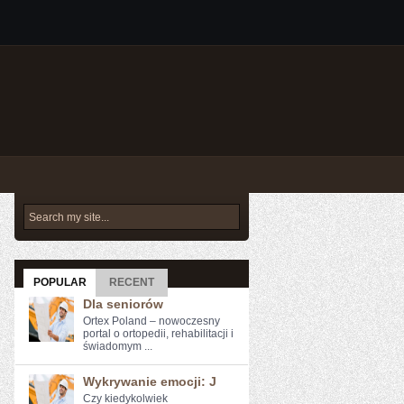
POPULAR
RECENT
Dla seniorów
Ortex Poland – nowoczesny
portal o ortopedii, rehabilitacji i
świadomym ...
Wykrywanie emocji: J
Czy kiedykolwiek