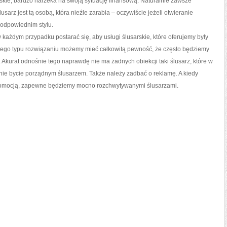
sarskie, bardzo narzeka na swoją sytuację finansową. Naturalnie zawsze
sarz jest tą osobą, która nieźle zarabia – oczywiście jeżeli otwieranie
odpowiednim stylu.
każdym przypadku postarać się, aby usługi ślusarskie, które oferujemy były
tego typu rozwiązaniu możemy mieć całkowitą pewność, że często będziemy
. Akurat odnośnie tego naprawdę nie ma żadnych obiekcji taki ślusarz, które w
cznie bycie porządnym ślusarzem. Także należy zadbać o reklamę. A kiedy
promocją, zapewne będziemy mocno rozchwytywanymi ślusarzami.