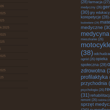
(28)
farmacja
(27)
gen
026
medyczny
(26)
(30)
gry edukacy
2025
korepetycje
(28)
2025
mate
budowlane
(24)
medyczne
(3
ik 2025
medycyna
2025
mieszkanie
(26)
2025
motocykl
5
(38)
odchudza
2025
opieka
ogród
(26)
o
społeczna
(28)
zdrowotna
(
2025
profilaktyka
025
przychodnia
(
re
psychologia
(26)
(31)
rehabilitac
remont
(26)
rodzina
(2
sprzęt medyc
superfoo