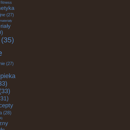
fitness
etyka
jne
(27)
materiały
riały
0)
(35)
e
nie
(27)
pieka
33)
(33)
31)
cepty
ja
(28)
4)
zny
ds