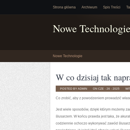
Strona główna
Archiwum
Spis Treści
Ta
Nowe Technologi
Nowe Technologie
W co dzisiaj tak nap
POSTED BY ADMIN
ON CZE - 26 - 2025
WI
Co zrobić, aby z powodzeniem prowadzić włas
Jest wiele sposobów, dzięki którym możemy za
ślusarzem. W końcu prawda jest taka, że akurat
codziennie ochoczo wykonywać zawód ślusarza,