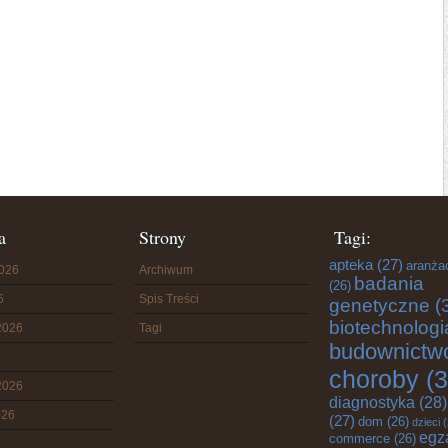
a
Strony
Tagi:
apteka
(27)
aranża
2026
Archiwum
badania
(26)
6
Spis Treści
genetyczne
(
biotechnologi
2026
Tagi
budownictw
choroby
(3
2026
diagnostyka
(28)
026
(27)
dom
(26)
dzieci
(
egz
commerce
(26)