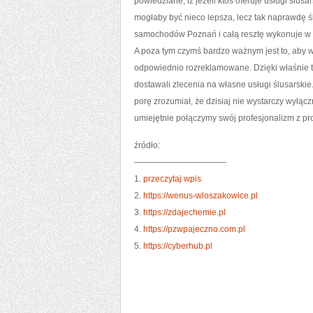
powiedziane, iż jeżeli ktoś oferuje usługi ślu
mogłaby być nieco lepsza, lecz tak naprawdę ślu
samochodów Poznań i całą resztę wykonuje w 
A poza tym czymś bardzo ważnym jest to, aby w 
odpowiednio rozreklamowane. Dzięki właśnie 
dostawali zlecenia na własne usługi ślusarskie
porę zrozumiał, że dzisiaj nie wystarczy wyłą
umiejętnie połączymy swój profesjonalizm z 
źródło:
———————————
1.
przeczytaj wpis
2.
https://wenus-wloszakowice.pl
3.
https://zdajechemie.pl
4.
https://pzwpajeczno.com.pl
5.
https://cyberhub.pl