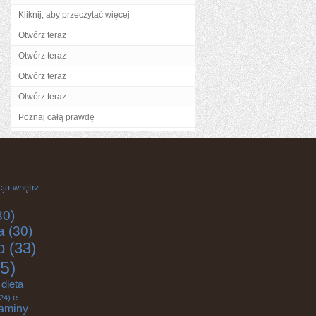
Kliknij, aby przeczytać więcej
Otwórz teraz
Otwórz teraz
Otwórz teraz
Otwórz teraz
Poznaj całą prawdę
cja wnętrz
30)
a
(30)
o
(33)
5)
dieta
e-
24)
aminy