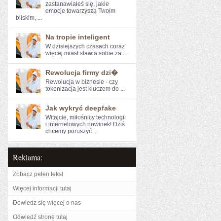
zastanawiałeś się, jakie
emocje towarzyszą Twoim
bliskim, ...
Na tropie inteligent
W dzisiejszych czasach coraz⁤
więcej miast stawia sobie⁣ za ...
Rewolucja firmy dzi�
Rewolucja w biznesie - czy
tokenizacja jest kluczem do‍ ...
Jak wykryć deepfake
Witajcie, miłośnicy technologii
i internetowych nowinek! Dziś
chcemy ​poruszyć ...
Reklama:
Zobacz pełen tekst
Więcej informacji tutaj
Dowiedz się więcej o nas
Odwiedź stronę tutaj