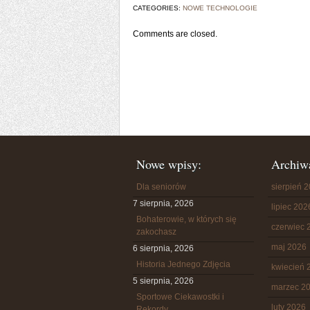
CATEGORIES:
NOWE TECHNOLOGIE
Comments are closed.
Nowe wpisy:
Archiw
Dla seniorów
sierpień 
7 sierpnia, 2026
lipiec 202
Bohaterowie, w których się
czerwiec 
zakochasz
maj 2026
6 sierpnia, 2026
Historia Jednego Zdjęcia
kwiecień 
5 sierpnia, 2026
marzec 2
Sportowe Ciekawostki i
luty 2026
Rekordy