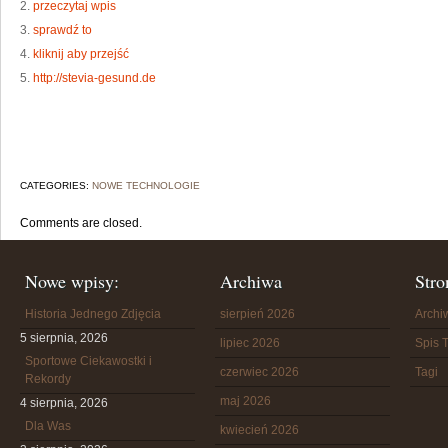
2.
przeczytaj wpis
3.
sprawdź to
4.
kliknij aby przejść
5.
http://stevia-gesund.de
CATEGORIES:
NOWE TECHNOLOGIE
Comments are closed.
Nowe wpisy:
Archiwa
Stro
Historia Jednego Zdjęcia
sierpień 2026
Arch
5 sierpnia, 2026
lipiec 2026
Spis T
Sportowe Ciekawostki i
czerwiec 2026
Tagi
Rekordy
maj 2026
4 sierpnia, 2026
Dla Was
kwiecień 2026