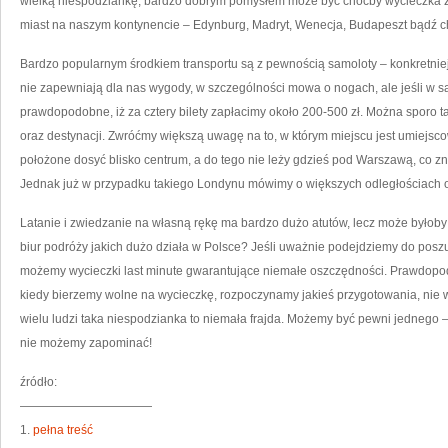
wielką niespodziankę, bardzo dobrym pomysłem może być choćby wycieczka za
miast na naszym kontynencie – Edynburg, Madryt, Wenecja, Budapeszt bądź c
Bardzo popularnym środkiem transportu są z pewnością samoloty – konkretniej ta
nie zapewniają dla nas wygody, w szczególności mowa o nogach, ale jeśli w s
prawdopodobne, iż za cztery bilety zapłacimy około 200-500 zł. Można sporo ta
oraz destynacji. Zwróćmy większą uwagę na to, w którym miejscu jest umiejscow
położone dosyć blisko centrum, a do tego nie leży gdzieś pod Warszawą, co znaczy
Jednak już w przypadku takiego Londynu mówimy o większych odległościach o
Latanie i zwiedzanie na własną rękę ma bardzo dużo atutów, lecz może byłoby 
biur podróży jakich dużo działa w Polsce? Jeśli uważnie podejdziemy do posz
możemy wycieczki last minute gwarantujące niemałe oszczędności. Prawdopodob
kiedy bierzemy wolne na wycieczkę, rozpoczynamy jakieś przygotowania, nie
wielu ludzi taka niespodzianka to niemała frajda. Możemy być pewni jednego –
nie możemy zapominać!
źródło:
———————————
1.
pełna treść