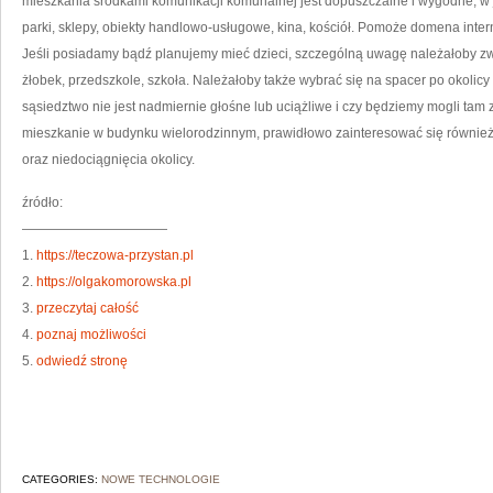
mieszkania środkami komunikacji komunalnej jest dopuszczalne i wygodne, w ja
parki, sklepy, obiekty handlowo-usługowe, kina, kościół. Pomoże domena inte
Jeśli posiadamy bądź planujemy mieć dzieci, szczególną uwagę należałoby zwr
żłobek, przedszkole, szkoła. Należałoby także wybrać się na spacer po okolic
sąsiedztwo nie jest nadmiernie głośne lub uciążliwe i czy będziemy mogli ta
mieszkanie w budynku wielorodzinnym, prawidłowo zainteresować się również n
oraz niedociągnięcia okolicy.
źródło:
———————————
1.
https://teczowa-przystan.pl
2.
https://olgakomorowska.pl
3.
przeczytaj całość
4.
poznaj możliwości
5.
odwiedź stronę
CATEGORIES:
NOWE TECHNOLOGIE