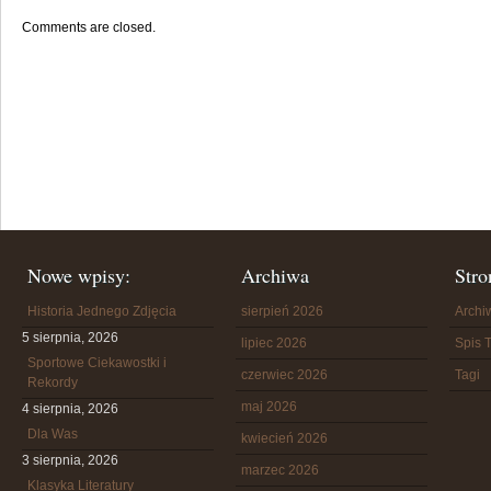
Comments are closed.
Nowe wpisy:
Archiwa
Stro
Historia Jednego Zdjęcia
sierpień 2026
Arch
5 sierpnia, 2026
lipiec 2026
Spis T
Sportowe Ciekawostki i
czerwiec 2026
Tagi
Rekordy
maj 2026
4 sierpnia, 2026
Dla Was
kwiecień 2026
3 sierpnia, 2026
marzec 2026
Klasyka Literatury