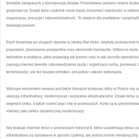
tematów związanych z koordynacją dostaw. Przedstawia zarówno realne trudnośc
gospodarczy. Dzięki temu czytelnik może lepiej zrozumieć zależności w sekto
organizacja, precyzja i odpowiedzialność. To miejsce dla praktyków i pasjonat
doświadczeniem.
Ruch towarowy po drogach stanowi tu istotny filar treści. Artykuły poświęcone 
pojazdami, planowania przejazdów oraz ekonomiki transportu. Odbiorca może z
ładunków w praktyce, jakie pojawiają się bariery oraz w jaki sposób operator
zajmują również kwestie odpowiedzialnej jazdy i organizacji ruchu, ponieważ 
terminowości, ale też bezpieczeństwo, procedury i jakość wykonania.
Ważnym elementem serwisu jest także transport kolejowy, który w Polsce ma o
ukazują infrastrukturę, modernizacje i wyzwania eksploatacyjne. Dzięki temu u
segment rynku, a także ocenić jego rolę w przewozach. Kolej są tu prezentowan
również jako sektor dynamicznej modernizacji.
Nie brakuje również treści o przewozach lotniczych, które uzupełniają obraz cał
infrastruktura są opisywane w sposób czytelny, ale jednocześnie merytoryczny