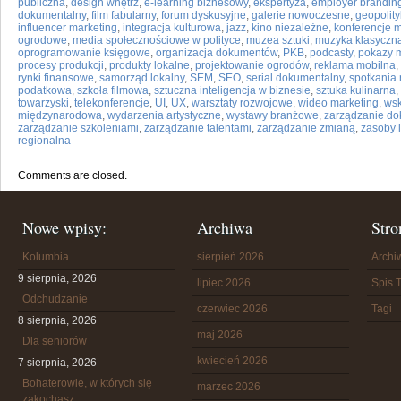
publiczna
,
design wnętrz
,
e-learning biznesowy
,
ekspertyza
,
employer brandin
dokumentalny
,
film fabularny
,
forum dyskusyjne
,
galerie nowoczesne
,
geopolit
influencer marketing
,
integracja kulturowa
,
jazz
,
kino niezależne
,
konferencje 
ogrodowe
,
media społecznościowe w polityce
,
muzea sztuki
,
muzyka klasyczn
oprogramowanie księgowe
,
organizacja dokumentów
,
PKB
,
podcasty
,
pokazy 
procesy produkcji
,
produkty lokalne
,
projektowanie ogrodów
,
reklama mobilna
,
rynki finansowe
,
samorząd lokalny
,
SEM
,
SEO
,
serial dokumentalny
,
spotkania
podatkowa
,
szkoła filmowa
,
sztuczna inteligencja w biznesie
,
sztuka kulinarna
,
towarzyski
,
telekonferencje
,
UI
,
UX
,
warsztaty rozwojowe
,
wideo marketing
,
wsk
międzynarodowa
,
wydarzenia artystyczne
,
wystawy branżowe
,
zarządzanie d
zarządzanie szkoleniami
,
zarządzanie talentami
,
zarządzanie zmianą
,
zasoby 
regionalna
Comments are closed.
Nowe wpisy:
Archiwa
Stro
Kolumbia
sierpień 2026
Arch
9 sierpnia, 2026
lipiec 2026
Spis T
Odchudzanie
czerwiec 2026
Tagi
8 sierpnia, 2026
maj 2026
Dla seniorów
kwiecień 2026
7 sierpnia, 2026
Bohaterowie, w których się
marzec 2026
zakochasz