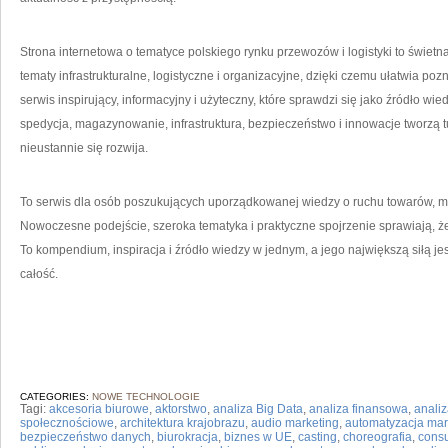
Strona internetowa o tematyce polskiego rynku przewozów i logistyki to świet
tematy infrastrukturalne, logistyczne i organizacyjne, dzięki czemu ułatwia p
serwis inspirujący, informacyjny i użyteczny, które sprawdzi się jako źródło wi
spedycja, magazynowanie, infrastruktura, bezpieczeństwo i innowacje tworzą tu
nieustannie się rozwija.
To serwis dla osób poszukujących uporządkowanej wiedzy o ruchu towarów, mo
Nowoczesne podejście, szeroka tematyka i praktyczne spojrzenie sprawiają, że 
To kompendium, inspiracja i źródło wiedzy w jednym, a jego największą siłą j
całość.
CATEGORIES:
NOWE TECHNOLOGIE
Tagi:
akcesoria biurowe
,
aktorstwo
,
analiza Big Data
,
analiza finansowa
,
analiz
społecznościowe
,
architektura krajobrazu
,
audio marketing
,
automatyzacja mar
bezpieczeństwo danych
,
biurokracja
,
biznes w UE
,
casting
,
choreografia
,
consu