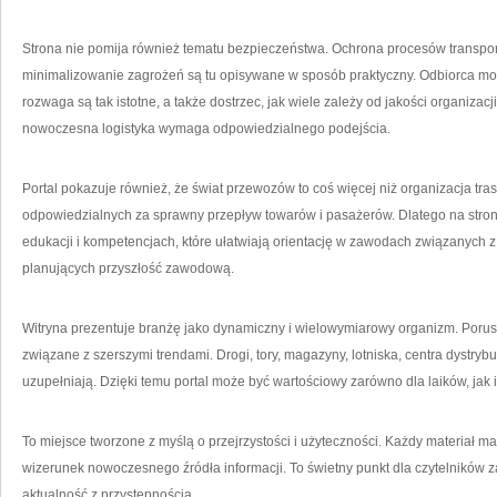
Strona nie pomija również tematu bezpieczeństwa. Ochrona procesów transp
minimalizowanie zagrożeń są tu opisywane w sposób praktyczny. Odbiorca mo
rozwaga są tak istotne, a także dostrzec, jak wiele zależy od jakości organizacji
nowoczesna logistyka wymaga odpowiedzialnego podejścia.
Portal pokazuje również, że świat przewozów to coś więcej niż organizacja tra
odpowiedzialnych za sprawny przepływ towarów i pasażerów. Dlatego na stronie 
edukacji i kompetencjach, które ułatwiają orientację w zawodach związanych z
planujących przyszłość zawodową.
Witryna prezentuje branżę jako dynamiczny i wielowymiarowy organizm. Porus
związane z szerszymi trendami. Drogi, tory, magazyny, lotniska, centra dystry
uzupełniają. Dzięki temu portal może być wartościowy zarówno dla laików, jak
To miejsce tworzone z myślą o przejrzystości i użyteczności. Każdy materiał m
wizerunek nowoczesnego źródła informacji. To świetny punkt dla czytelników
aktualność z przystępnością.