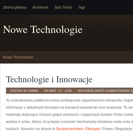
Strona główna
Archiwum
Spis Treści
Tagi
Nowe Technologie
Nowe Technologie
Technologie i Innowacje
T
POSTED BY ADMIN
ON MAR - 27 - 2026
WITH
MOŻLIWOŚĆ KOMENTOWANIA
Z
I
I
To rozbudowana platforma online poświęcona zagadnieniom transportu i logist
informacje z aktualnymi trendami na transport pasażerski oraz towarowy. To se
materiały dotyczące różnych gałęzi przewozu i organizacji dostaw. Portal zost
wiedzy o rynku, którzy chcą lepiej rozumieć mechanizmy działania rynku oraz
realiach. Nowości na stronie to
Bezpieczeństwo i Ekologia
i Prawo i Regulacje.