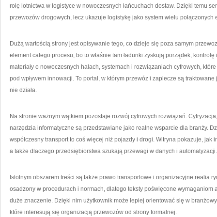
rolę lotnictwa w logistyce w nowoczesnych łańcuchach dostaw. Dzięki temu ser
przewozów drogowych, lecz ukazuje logistykę jako system wielu połączonych
Dużą wartością strony jest opisywanie tego, co dzieje się poza samym przew
element całego procesu, bo to właśnie tam ładunki zyskują porządek, kontrolę 
materiały o nowoczesnych halach, systemach i rozwiązaniach cyfrowych, które 
pod wpływem innowacji. To portal, w którym przewóz i zaplecze są traktowane 
nie działa.
Na stronie ważnym wątkiem pozostaje rozwój cyfrowych rozwiązań. Cyfryzacja, 
narzędzia informatyczne są przedstawiane jako realne wsparcie dla branży. D
współczesny transport to coś więcej niż pojazdy i drogi. Witryna pokazuje, ja
a także dlaczego przedsiębiorstwa szukają przewagi w danych i automatyzacji.
Istotnym obszarem treści są także prawo transportowe i organizacyjne realia
osadzony w procedurach i normach, dlatego teksty poświęcone wymaganiom a
duże znaczenie. Dzięki nim użytkownik może lepiej orientować się w branżowy
które interesują się organizacją przewozów od strony formalnej.