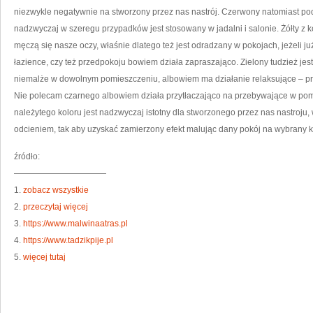
niezwykle negatywnie na stworzony przez nas nastrój. Czerwony natomiast podn
nadzwyczaj w szeregu przypadków jest stosowany w jadalni i salonie. Żółty z k
męczą się nasze oczy, właśnie dlatego też jest odradzany w pokojach, jeżeli j
łazience, czy też przedpokoju bowiem działa zapraszająco. Zielony tudzież j
niemalże w dowolnym pomieszczeniu, albowiem ma działanie relaksujące – prze
Nie polecam czarnego albowiem działa przytłaczająco na przebywające w pom
należytego koloru jest nadzwyczaj istotny dla stworzonego przez nas nastroju,
odcieniem, tak aby uzyskać zamierzony efekt malując dany pokój na wybrany k
źródło:
———————————
1.
zobacz wszystkie
2.
przeczytaj więcej
3.
https://www.malwinaatras.pl
4.
https://www.tadzikpije.pl
5.
więcej tutaj