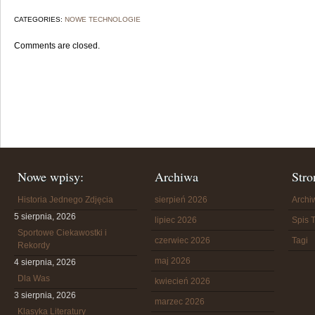
CATEGORIES:
NOWE TECHNOLOGIE
Comments are closed.
Nowe wpisy:
Archiwa
Stro
Historia Jednego Zdjęcia
sierpień 2026
Arch
5 sierpnia, 2026
lipiec 2026
Spis T
Sportowe Ciekawostki i
czerwiec 2026
Tagi
Rekordy
maj 2026
4 sierpnia, 2026
Dla Was
kwiecień 2026
3 sierpnia, 2026
marzec 2026
Klasyka Literatury