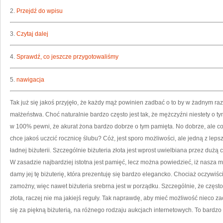
2.
Przejdź do wpisu
3.
Czytaj dalej
4.
Sprawdź, co jeszcze przygotowaliśmy
5.
nawigacja
Tak już się jakoś przyjęło, że każdy mąż powinien zadbać o to by w żadnym ra
małżeństwa. Choć naturalnie bardzo często jest tak, że mężczyźni niestety o 
w 100% pewni, że akurat żona bardzo dobrze o tym pamięta. No dobrze, ale co 
chce jakoś uczcić rocznicę ślubu? Cóż, jest sporo możliwości, ale jedną z leps
ładnej biżuterii. Szczególnie biżuteria złota jest wprost uwielbiana przez dużą 
W zasadzie najbardziej istotna jest pamięć, lecz można powiedzieć, iż nasza
damy jej tę biżuterię, która prezentuję się bardzo elegancko. Chociaż oczywiśc
zamożny, więc nawet biżuteria srebrna jest w porządku. Szczególnie, że często 
złota, raczej nie ma jakiejś reguły. Tak naprawdę, aby mieć możliwość nieco zao
się za piękną biżuterią, na różnego rodzaju aukcjach internetowych. To bardz