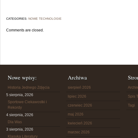
CATEGORIES:
NOWE TECHNOLOGIE
Comments are closed.
Nowe wpisy:
Archiwa
Stro
Historia Jednego Zdjęcia
sierpień 2026
Arch
5 sierpnia, 2026
lipiec 2026
Spis T
Sportowe Ciekawostki i
czerwiec 2026
Tagi
Rekordy
maj 2026
4 sierpnia, 2026
Dla Was
kwiecień 2026
3 sierpnia, 2026
marzec 2026
Klasyka Literatury