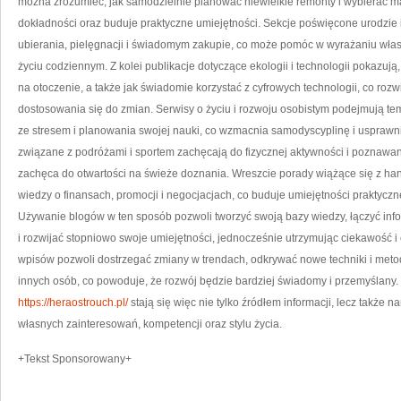
można zrozumieć, jak samodzielnie planować niewielkie remonty i wybierać ma
dokładności oraz buduje praktyczne umiejętności. Sekcje poświęcone urodzie 
ubierania, pielęgnacji i świadomym zakupie, co może pomóc w wyrażaniu wła
życiu codziennym. Z kolei publikacje dotyczące ekologii i technologii pokazu
na otoczenie, a także jak świadomie korzystać z cyfrowych technologii, co rozw
dostosowania się do zmian. Serwisy o życiu i rozwoju osobistym podejmują te
ze stresem i planowania swojej nauki, co wzmacnia samodyscyplinę i uspraw
związane z podróżami i sportem zachęcają do fizycznej aktywności i poznawan
zachęca do otwartości na świeże doznania. Wreszcie porady wiążące się z h
wiedzy o finansach, promocji i negocjacjach, co buduje umiejętności praktyczn
Używanie blogów w ten sposób pozwoli tworzyć swoją bazy wiedzy, łączyć info
i rozwijać stopniowo swoje umiejętności, jednocześnie utrzymując ciekawość 
wpisów pozwoli dostrzegać zmiany w trendach, odkrywać nowe techniki i meto
innych osób, co powoduje, że rozwój będzie bardziej świadomy i przemyślany. 
https://heraostrouch.pl/
stają się więc nie tylko źródłem informacji, lecz takż
własnych zainteresowań, kompetencji oraz stylu życia.
+Tekst Sponsorowany+