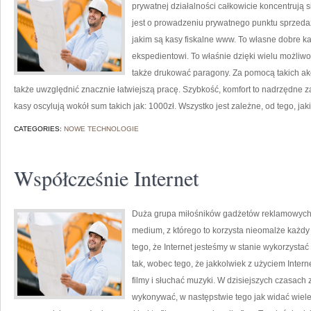
prywatnej działalności całkowicie koncentrują
jest o prowadzeniu prywatnego punktu sprzeda
jakim są kasy fiskalne www. To własne dobre k
ekspedientowi. To właśnie dzięki wielu możliwo
także drukować paragony. Za pomocą takich akc
także uwzględnić znacznie łatwiejszą pracę. Szybkość, komfort to nadrzędne za
kasy oscylują wokół sum takich jak: 1000zł. Wszystko jest zależne, od tego, jaki
CATEGORIES:
NOWE TECHNOLOGIE
Współcześnie Internet
Duża grupa miłośników gadżetów reklamowych D
medium, z którego to korzysta nieomalże każdy 
tego, że Internet jesteśmy w stanie wykorzystać 
tak, wobec tego, że jakkolwiek z użyciem Inte
filmy i słuchać muzyki. W dzisiejszych czasach 
wykonywać, w następstwie tego jak widać wiele