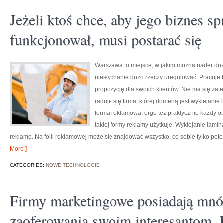
Jeżeli ktoś chce, aby jego biznes s
funkcjonował, musi postarać się
Warszawa to miejsce, w jakim można nader duż
niesłychanie dużo rzeczy uregulować. Pracuje t
propozycję dla swoich klientów. Nie ma się zat
raduje się firma, której domeną jest wyklejani
forma reklamowa, ergo też praktycznie każdy ob
takiej formy reklamy użytkuje. Wyklejanie lamin
reklamę. Na folii reklamowej może się znajdować wszystko, co sobie tylko peten
More ]
CATEGORIES:
NOWE TECHNOLOGIE
Firmy marketingowe posiadają mn
zaoferowania swoim interesantom. 