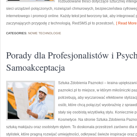
rozbudowane treści dotyczące sztucznej intelig
sieci urządzeń połączonych, rozwiązań chmurowych, bezpieczeństwa cyfrowego
internetowego i promocji online. Każdy tekst jest tworzony tak, aby integrowa
zaczynających przygodę z technologią. RedSMS.pl to przestrzeń,
[ Read More 
CATEGORIES:
NOWE TECHNOLOGIE
Porady dla Profesjonalistów i Psych
Samoakceptacja
Sztuka Zdobienia Paznokci – kraina upiększani
paznokci.pl to miejsce, w którym miłośniczki 
potrzebują, aby wyczarować efektowne stylizacj
osób, które chcą połączyć wyobraźnię z sprawd
stały się osobistą wizytówką stylu. Koniecznie
Kosmetyce. Na stronie Sztuka Zdobienia Paznokc
sztuką makijażu oraz osobistym stylem. To doskonała przestrzeń zarówno dla no
stylistek, które pragną rozwijać umiejętności, odkrywać świeże inspiracje ora