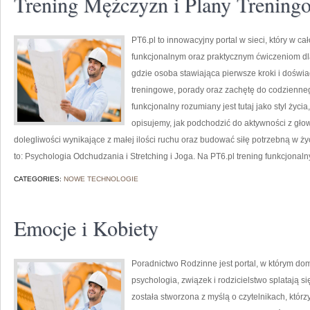
Trening Mężczyzn i Plany Trening
PT6.pl to innowacyjny portal w sieci, który w c
funkcjonalnym oraz praktycznym ćwiczeniom dl
gdzie osoba stawiająca pierwsze kroki i doświ
treningowe, porady oraz zachętę do codziennego
funkcjonalny rozumiany jest tutaj jako styl życia
opisujemy, jak podchodzić do aktywności z gło
dolegliwości wynikające z małej ilości ruchu oraz budować siłę potrzebną w ż
to: Psychologia Odchudzania i Stretching i Joga. Na PT6.pl trening funkcjonaln
CATEGORIES:
NOWE TECHNOLOGIE
Emocje i Kobiety
Poradnictwo Rodzinne jest portal, w którym dom
psychologia, związek i rodzicielstwo splatają 
została stworzona z myślą o czytelnikach, któ