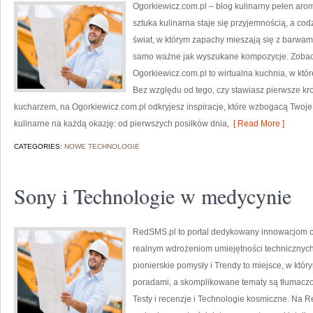
Ogorkiewicz.com.pl – blog kulinarny pełen arom
sztuka kulinarna staje się przyjemnością, a co
świat, w którym zapachy mieszają się z barwam
samo ważne jak wyszukane kompozycje. Zobacz 
Ogorkiewicz.com.pl to wirtualna kuchnia, w któr
Bez względu od tego, czy stawiasz pierwsze kr
kucharzem, na Ogorkiewicz.com.pl odkryjesz inspiracje, które wzbogacą Twoje 
kulinarne na każdą okazję: od pierwszych posiłków dnia,
[ Read More ]
CATEGORIES:
NOWE TECHNOLOGIE
Sony i Technologie w medycynie
RedSMS.pl to portal dedykowany innowacjom c
realnym wdrożeniom umiejętności technicznyc
pionierskie pomysły i Trendy to miejsce, w któr
poradami, a skomplikowane tematy są tłumaczo
Testy i recenzje i Technologie kosmiczne. Na 