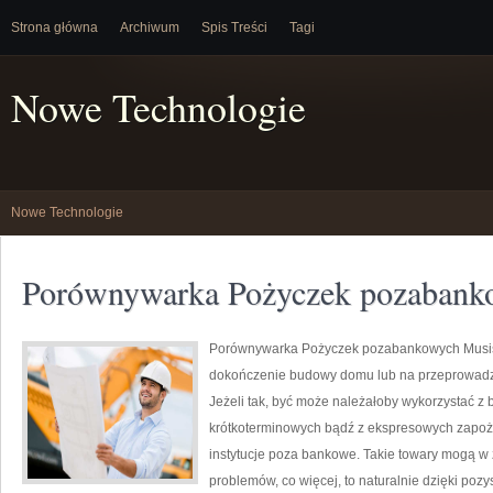
Strona główna
Archiwum
Spis Treści
Tagi
Nowe Technologie
Nowe Technologie
Porównywarka Pożyczek pozabank
Porównywarka Pożyczek pozabankowych Musisz
dokończenie budowy domu lub na przeprowad
Jeżeli tak, być może należałoby wykorzystać z
krótkoterminowych bądź z ekspresowych zapoż
instytucje poza bankowe. Takie towary mogą w
problemów, co więcej, to naturalnie dzięki poz