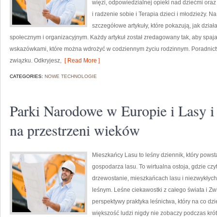
więzi, odpowiedzialnej opieki nad dziećmi oraz
i radzenie sobie i Terapia dzieci i młodzieży. 
szczegółowe artykuły, które pokazują, jak dzia
społecznym i organizacyjnym. Każdy artykuł został zredagowany tak, aby spaja
wskazówkami, które można wdrożyć w codziennym życiu rodzinnym. Poradnictw
związku. Odkryjesz,
[ Read More ]
CATEGORIES:
NOWE TECHNOLOGIE
Parki Narodowe w Europie i Lasy i 
na przestrzeni wieków
Mieszkańcy Lasu to leśny dziennik, który powsta
gospodarza lasu. To wirtualna ostoja, gdzie cz
drzewostanie, mieszkańcach lasu i niezwykłyc
leśnym. Leśne ciekawostki z całego świata i Zw
perspektywy praktyka leśnictwa, który na co dz
większość ludzi nigdy nie zobaczy podczas kró