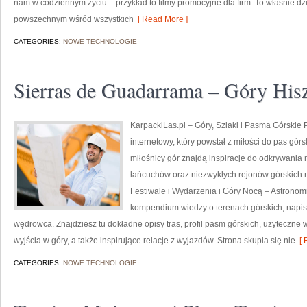
nam w codziennym życiu – przykład to filmy promocyjne dla firm. To właśnie dzię
powszechnym wśród wszystkich
[ Read More ]
CATEGORIES:
NOWE TECHNOLOGIE
Sierras de Guadarrama – Góry Hisz
KarpackiLas.pl – Góry, Szlaki i Pasma Górskie 
internetowy, który powstał z miłości do pas górsk
miłośnicy gór znajdą inspiracje do odkrywania
łańcuchów oraz niezwykłych rejonów górskich n
Festiwale i Wydarzenia i Góry Nocą – Astronomi
kompendium wiedzy o terenach górskich, napi
wędrowca. Znajdziesz tu dokładne opisy tras, profil pasm górskich, użyteczn
wyjścia w góry, a także inspirujące relacje z wyjazdów. Strona skupia się nie
[ 
CATEGORIES:
NOWE TECHNOLOGIE