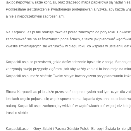
jak postępować w razie kontuzji, oraz dlaczego mapa papierowa są nadal nie
Podkreślane jest znaczenie świadomego podejmowania ryzyka, aby każda wyp
a nie z niepotrzebnymi zagrożeniami.
Na KarpackiLas.pl nie brakuje również porad zależnych od pory roku. Dowiesz s
zachowywać się na zaśnieżonych podejściach, a także jak planować wędrówk
kwestie zmieniających się warunków w ciągu roku, co wspiera w ustalaniu dat
KarpackiLas.pl to przestrzeń, gdzie doświadczenie łączą się z pasją. Strona je
zaczynają swoją przygodę z górami, tak aby każdy znalazł tu inspiracje na mia
KarpackiLas.pl może stać się Twoim stałym towarzyszem przy planowaniu każ
Strona KarpackiLas.pl to także przestrzeń do przemyśleń nad tym, czym dla z
tekstach często pojawia się wątek spowolnienia, łapania dystansu oraz budowa
naturą. KarpackiLas.pl zachęca, by widzieć w wędrówkach coś więcej niż kolejn
troski o siebie.
KarpackiLas.pl – Góry, Szlaki i Pasma Górskie Polski, Europy i Świata to nie tyl