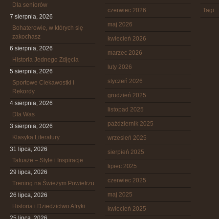
Dla seniorów
czerwiec 2026
Tagi
7 sierpnia, 2026
maj 2026
Bohaterowie, w których się
zakochasz
kwiecień 2026
6 sierpnia, 2026
marzec 2026
Historia Jednego Zdjęcia
luty 2026
5 sierpnia, 2026
styczeń 2026
Sportowe Ciekawostki i
Rekordy
grudzień 2025
4 sierpnia, 2026
listopad 2025
Dla Was
październik 2025
3 sierpnia, 2026
Klasyka Literatury
wrzesień 2025
31 lipca, 2026
sierpień 2025
Tatuaże – Style i Inspiracje
lipiec 2025
29 lipca, 2026
czerwiec 2025
Trening na Świeżym Powietrzu
maj 2025
26 lipca, 2026
Historia i Dziedzictwo Afryki
kwiecień 2025
25 lipca, 2026