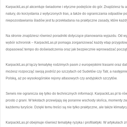
KarpackiLas.pl akcentuje świadome i etyczne podejście do gór. Znajdziesz tu
natury, do korzystania z wytyczonych tras, a także do ograniczania odpadów p
niepozostawiania śladów jest tu przekładana na praktyczne zasady, które każ
Na stronie znajdziesz również poradniki dotyczące planowania wyjazdu. Od wyb
wybór schronisk – KarpackiLas.pl pomaga zorganizować każdy etap przygotowa
dopasować tempo do doświadczenia oraz jak bezpiecznie wprowadzać początk
KarpackiLas.pl łączy tematykę rodzimych pasm z europejskimi trasami oraz dal
możesz rozpocząć swoją podróż po szczytach od Sudetów czy Tatr, a następnie
Polską, aż po wysokogórskie rejony atlasowych czy andyjskich szczytów.
Serwis nie ogranicza się tylko do technicznych informacji. KarpackiLas.pl to
prosto z grani. W tekstach przewijają się poranne wschody słońca, momenty zw
każdemu turyście. Dzięki temu treści są nie tylko praktyczne, ale także klimatyc
KarpackiLas.pl obejmuje również tematykę ryzyka i profilaktyki. W artykułach 