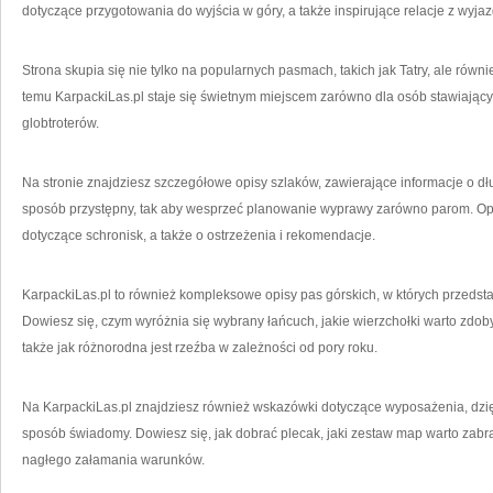
dotyczące przygotowania do wyjścia w góry, a także inspirujące relacje z wyja
Strona skupia się nie tylko na popularnych pasmach, takich jak Tatry, ale równ
temu KarpackiLas.pl staje się świetnym miejscem zarówno dla osób stawiającyc
globtroterów.
Na stronie znajdziesz szczegółowe opisy szlaków, zawierające informacje o dłu
sposób przystępny, tak aby wesprzeć planowanie wyprawy zarówno parom. Op
dotyczące schronisk, a także o ostrzeżenia i rekomendacje.
KarpackiLas.pl to również kompleksowe opisy pas górskich, w których przedsta
Dowiesz się, czym wyróżnia się wybrany łańcuch, jakie wierzchołki warto zdoby
także jak różnorodna jest rzeźba w zależności od pory roku.
Na KarpackiLas.pl znajdziesz również wskazówki dotyczące wyposażenia, dzię
sposób świadomy. Dowiesz się, jak dobrać plecak, jaki zestaw map warto zabr
nagłego załamania warunków.