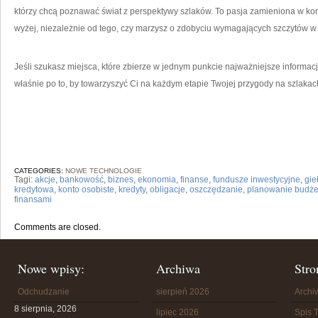
którzy chcą poznawać świat z perspektywy szlaków. To pasja zamieniona w kon
wyżej, niezależnie od tego, czy marzysz o zdobyciu wymagających szczytów 
Jeśli szukasz miejsca, które zbierze w jednym punkcie najważniejsze informacj
właśnie po to, by towarzyszyć Ci na każdym etapie Twojej przygody na szlakac
CATEGORIES:
NOWE TECHNOLOGIE
Tagi:
akcje
,
bankowość
,
biznes
,
ekonomia
,
finanse
,
fundusze inwestycyjne
,
gie
kredytowa
,
konto osobiste
,
kredyty
,
obligacje
,
oszczędzanie
,
planowanie budże
finansami
Comments are closed.
Nowe wpisy:
Archiwa
Stro
Odchudzanie
sierpień 2026
Arch
8 sierpnia, 2026
lipiec 2026
Spis T