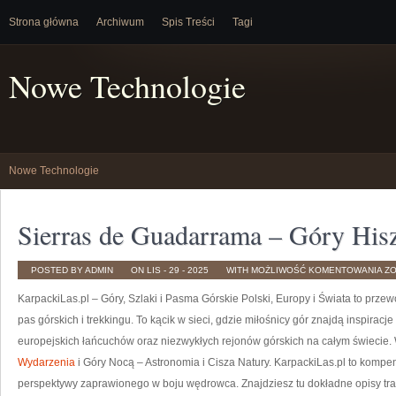
Strona główna
Archiwum
Spis Treści
Tagi
Nowe Technologie
Nowe Technologie
Sierras de Guadarrama – Góry Hisz
SI
POSTED BY ADMIN
ON LIS - 29 - 2025
WITH
MOŻLIWOŚĆ KOMENTOWANIA
Z
DE
G
KarpackiLas.pl – Góry, Szlaki i Pasma Górskie Polski, Europy i Świata to przewo
–
G
HI
pas górskich i trekkingu. To kącik w sieci, gdzie miłośnicy gór znajdą inspira
europejskich łańcuchów oraz niezwykłych rejonów górskich na całym świecie.
Wydarzenia
i Góry Nocą – Astronomia i Cisza Natury. KarpackiLas.pl to kompe
perspektywy zaprawionego w boju wędrowca. Znajdziesz tu dokładne opisy tras