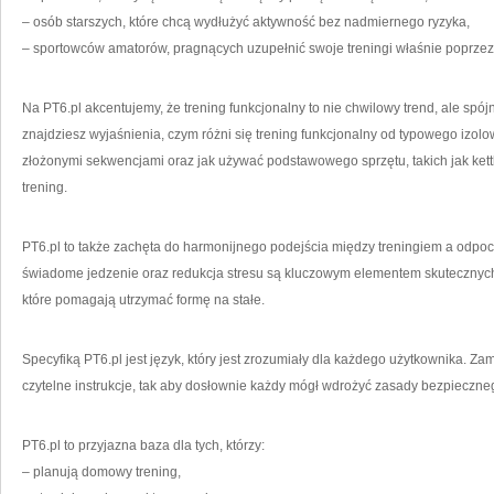
– osób starszych, które chcą wydłużyć aktywność bez nadmiernego ryzyka,
– sportowców amatorów, pragnących uzupełnić swoje treningi właśnie poprzez 
Na PT6.pl akcentujemy, że trening funkcjonalny to nie chwilowy trend, ale spójn
znajdziesz wyjaśnienia, czym różni się trening funkcjonalny od typowego izol
złożonymi sekwencjami oraz jak używać podstawowego sprzętu, takich jak kett
trening.
PT6.pl to także zachęta do harmonijnego podejścia między treningiem a odpoc
świadome jedzenie oraz redukcja stresu są kluczowym elementem skutecznyc
które pomagają utrzymać formę na stałe.
Specyfiką PT6.pl jest język, który jest zrozumiały dla każdego użytkownika. Za
czytelne instrukcje, tak aby dosłownie każdy mógł wdrożyć zasady bezpieczne
PT6.pl to przyjazna baza dla tych, którzy:
– planują domowy trening,