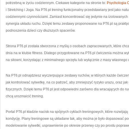
potrzebną w życiu codziennym. Ciekawe kategorie na stronie to:
Psychologia 
i Stretching i Joga. Na PT6.pl trening funkcjonalny przedstawiany jest jako nat
codziennymi czynnościami. Zamiast koncentrować się jedynie na izolowanych m
synergia układu ruchu. Dzięki temu zestawy proponowane na PT6.pl są praktyc
podnoszenia dzieci czy dłuższych spacerów.
Strona PT6.pl została stworzona z myślą o osobach zapracowanych, które chc
dnia na w klubie fitness. Dlatego przygotowane na PT6.pl ćwiczenia można w
na siłowni, korzystając z minimalnego sprzętu lub wyłącznie z masy własnego c
Na PT6.pl odnajdziesz wyczerpujące zestawy ruchów, w których każde ćwicze
jak kontrolować sylwetkę, na co patrzeć, aby zmniejszyć ryzyko urazu, oraz j
fizycznych. Dzięki temu PT6.pl jest odpowiedni zarówno dla wracających do ruc
chcą urozmaicić trening.
Portal PT6.pl kładzie nacisk na spójnych cyklach treningowych, które rozwijają
kondycję. Plany treningowe są układane tak, aby można je było dopasować po
modelowanie sylwetki, usprawnienie po okresie przerwy czy po prostu poprawę