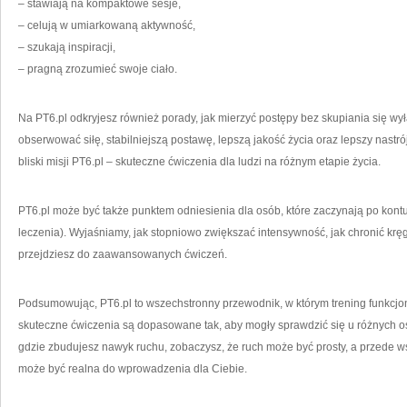
– stawiają na kompaktowe sesje,
– celują w umiarkowaną aktywność,
– szukają inspiracji,
– pragną zrozumieć swoje ciało.
Na PT6.pl odkryjesz również porady, jak mierzyć postępy bez skupiania się wy
obserwować siłę, stabilniejszą postawę, lepszą jakość życia oraz lepszy nastrój
bliski misji PT6.pl – skuteczne ćwiczenia dla ludzi na różnym etapie życia.
PT6.pl może być także punktem odniesienia dla osób, które zaczynają po kon
leczenia). Wyjaśniamy, jak stopniowo zwiększać intensywność, jak chronić kr
przejdziesz do zaawansowanych ćwiczeń.
Podsumowując, PT6.pl to wszechstronny przewodnik, w którym trening funkcjo
skuteczne ćwiczenia są dopasowane tak, aby mogły sprawdzić się u różnych osó
gdzie zbudujesz nawyk ruchu, zobaczysz, że ruch może być prosty, a przede w
może być realna do wprowadzenia dla Ciebie.