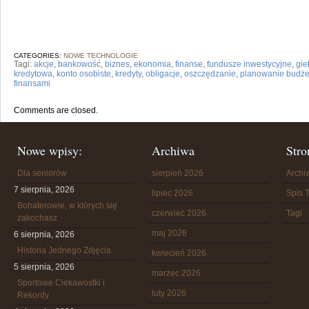
CATEGORIES:
NOWE TECHNOLOGIE
Tagi:
akcje
,
bankowość
,
biznes
,
ekonomia
,
finanse
,
fundusze inwestycyjne
,
gie
kredytowa
,
konto osobiste
,
kredyty
,
obligacje
,
oszczędzanie
,
planowanie budże
finansami
Comments are closed.
Nowe wpisy:
Archiwa
Stro
Dla seniorów
sierpień 2026
Arch
7 sierpnia, 2026
lipiec 2026
Spis T
Bohaterowie, w których się
czerwiec 2026
Tagi
zakochasz
maj 2026
6 sierpnia, 2026
Historia Jednego Zdjęcia
kwiecień 2026
5 sierpnia, 2026
marzec 2026
Sportowe Ciekawostki i
luty 2026
Rekordy