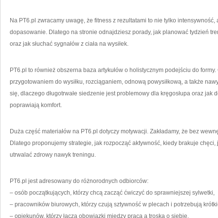
Na PT6.pl zwracamy uwagę, że fitness z rezultatami to nie tylko intensywność,
dopasowanie. Dlatego na stronie odnajdziesz porady, jak planować tydzień tre
oraz jak słuchać sygnałów z ciała na wysiłek.
PT6.pl to również obszerna baza artykułów o holistycznym podejściu do formy
przygotowaniem do wysiłku, rozciąganiem, odnową powysiłkową, a także naw
się, dlaczego długotrwałe siedzenie jest problemowy dla kręgosłupa oraz jak d
poprawiają komfort.
Duża część materiałów na PT6.pl dotyczy motywacji. Zakładamy, że bez wewnęt
Dlatego proponujemy strategie, jak rozpocząć aktywność, kiedy brakuje chęci, j
utrwalać zdrowy nawyk treningu.
PT6.pl jest adresowany do różnorodnych odbiorców:
– osób początkujących, którzy chcą zacząć ćwiczyć do sprawniejszej sylwetki,
– pracowników biurowych, którzy czują sztywność w plecach i potrzebują krótki
– opiekunów, którzy łącza obowiązki między pracą a troską o siebie,