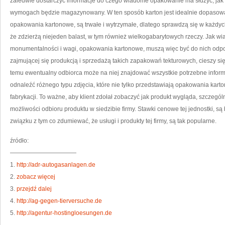
zaledwie dostarczyć informacje do czego wiadome opakowanie ma służyć, jak wi
wymogach będzie magazynowany. W ten sposób karton jest idealnie dopasowa
opakowania kartonowe, są trwałe i wytrzymałe, dlatego sprawdzą się w każdyc
że zdzierżą niejeden balast, w tym również wielkogabarytowych rzeczy. Jak 
monumentalności i wagi, opakowania kartonowe, muszą więc być do nich odpow
zajmującej się produkcją i sprzedażą takich zapakowań tekturowych, cieszy się s
temu ewentualny odbiorca może na niej znajdować wszystkie potrzebne informa
odnaleźć różnego typu zdjęcia, które nie tylko przedstawiają opakowania karton
fabrykacji. To ważne, aby klient zdołał zobaczyć jak produkt wygląda, szczegó
możliwości odbioru produktu w siedzibie firmy. Stawki cenowe tej jednostki, s
związku z tym co zdumiewać, że usługi i produkty tej firmy, są tak popularne.
źródło:
———————————
1.
http://adr-autogasanlagen.de
2.
zobacz więcej
3.
przejdź dalej
4.
http://ag-gegen-tierversuche.de
5.
http://agentur-hostingloesungen.de