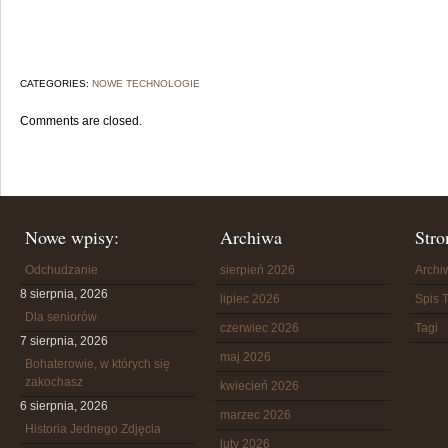
CATEGORIES:
NOWE TECHNOLOGIE
Comments are closed.
Nowe wpisy:
Archiwa
Stro
Odchudzanie
sierpień 2026
Arch
8 sierpnia, 2026
lipiec 2026
Spis T
Dla seniorów
czerwiec 2026
Tagi
7 sierpnia, 2026
maj 2026
Bohaterowie, w których się
zakochasz
kwiecień 2026
6 sierpnia, 2026
marzec 2026
Historia Jednego Zdjęcia
luty 2026