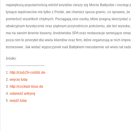
NA
największą popularnością wśród turystów cieszy się Morze Bałtyckie i noclegi
W
SĄ
tysiące wędrowców nie tylko z Polski, ale również spoza granic, co sprawia, ż
TU
pomieścić wszelkich chętnych. Pociągają one osoby, które pragną skorzystać z
atrakcyjnym turystycznie oraz pięknym przyrodniczo położeniu, ale też wysoka
ma na swoim terenie baseny, środowiska SPA oraz restauracje serwujące smac
poza nim to priorytet dla wielu klientów oraz firm, które organizują w nich impr
biznesowe. Jak widać wypoczynek nad Bałtykiem nieustannie od wielu lat radu
źródło:
———————————
1.
http://club29-colditz.de
2.
więcej tutaj
3.
http://cocktail-blue.de
4.
odwiedź witrynę
5.
wejdź tutaj