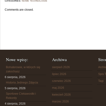
CATEGORIES:
NOWE TECHNOLOGIE
Comments are closed.
Nowe wpisy:
Archiwa
Stro
Bohaterowie, w których się
sierpień 2026
Arch
zakochasz
lipiec 2026
Spis T
6 sierpnia, 2026
czerwiec 2026
Tagi
Historia Jednego Zdjęcia
maj 2026
5 sierpnia, 2026
Sportowe Ciekawostki i
kwiecień 2026
Rekordy
marzec 2026
4 sierpnia, 2026