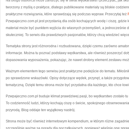
Na blogu odbiorca może zanurzyć się w świat wędkarstwa i przeczytać, jak sk
tworzony z myślą o praktyce, dlatego publikowane materiały są bliskie codzienno
praktyczne rozwiązania, które sprawdzają się podczas wypraw. Przeczytaj też
Pzwpajeczno.com.pl jest przystanią dla osób kochających wodę i ciszę, gdzie ł
materiał może być punktem wyjścia do własnych przemyśleń, a jednocześnie 
skuteczniej. To serwis dla prawdziwych pasjonatów, którzy chcą wiedzieć więce
Tematyka strony jest różnorodna i rozbudowana, dzięki czemu zarówno amator, 
informacje. Można tu poznać podstawy wędkarstwa, ale również poszerzyć dot
dopasowania wyposażenia, pokazując, że nawet drobny element zestawu moż
Ważnym elementem tego serwisu jest praktyczne podejście do tematu. Miłośnik w
po sprawdzone wskazówki. Opisy dotyczące wędek, przynęt, a także przygoto
tematyczną. Dzięki temu strona może być przydatna dla każdego, kto chce łowi
Pzwpajeczno.com.pl buduje klimat prawdziwej pasji, bo wędkarstwo zostało tu
To codzienność ludzi, którzy kochają ciszę o świcie, spokojnego obserwowania
przyrodą. Blog oddaje ten wyjątkowy nastrój.
Strona może być również internetowym kompendium, w którym różne zagadnieni
szczególnie ważne są porady dla początkujących, ponieważ właśnie one sprawiaj