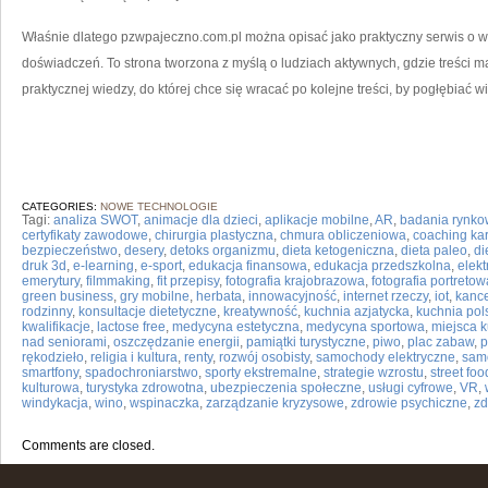
Właśnie dlatego pzwpajeczno.com.pl można opisać jako praktyczny serwis o wędk
doświadczeń. To strona tworzona z myślą o ludziach aktywnych, gdzie treści 
praktycznej wiedzy, do której chce się wracać po kolejne treści, by pogłębiać w
CATEGORIES:
NOWE TECHNOLOGIE
Tagi:
analiza SWOT
,
animacje dla dzieci
,
aplikacje mobilne
,
AR
,
badania rynk
certyfikaty zawodowe
,
chirurgia plastyczna
,
chmura obliczeniowa
,
coaching kar
bezpieczeństwo
,
desery
,
detoks organizmu
,
dieta ketogeniczna
,
dieta paleo
,
di
druk 3d
,
e-learning
,
e-sport
,
edukacja finansowa
,
edukacja przedszkolna
,
elek
emerytury
,
filmmaking
,
fit przepisy
,
fotografia krajobrazowa
,
fotografia portretow
green business
,
gry mobilne
,
herbata
,
innowacyjność
,
internet rzeczy
,
iot
,
kance
rodzinny
,
konsultacje dietetyczne
,
kreatywność
,
kuchnia azjatycka
,
kuchnia pol
kwalifikacje
,
lactose free
,
medycyna estetyczna
,
medycyna sportowa
,
miejsca k
nad seniorami
,
oszczędzanie energii
,
pamiątki turystyczne
,
piwo
,
plac zabaw
,
p
rękodzieło
,
religia i kultura
,
renty
,
rozwój osobisty
,
samochody elektryczne
,
sam
smartfony
,
spadochroniarstwo
,
sporty ekstremalne
,
strategie wzrostu
,
street foo
kulturowa
,
turystyka zdrowotna
,
ubezpieczenia społeczne
,
usługi cyfrowe
,
VR
,
windykacja
,
wino
,
wspinaczka
,
zarządzanie kryzysowe
,
zdrowie psychiczne
,
zd
Comments are closed.