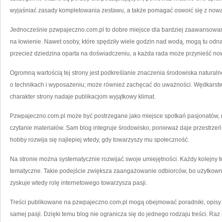
wyjaśniać zasady kompletowania zestawu, a także pomagać oswoić się z nową
Jednocześnie pzwpajeczno.com.pl to dobre miejsce dla bardziej zaawansowan
na łowienie. Nawet osoby, które spędziły wiele godzin nad wodą, mogą tu od
przecież dziedzina oparta na doświadczeniu, a każda rada może przynieść n
Ogromną wartością tej strony jest podkreślanie znaczenia środowiska natural
o technikach i wyposażeniu; może również zachęcać do uważności. Wędkarstwo 
charakter strony nadaje publikacjom wyjątkowy klimat.
Pzwpajeczno.com.pl może być postrzegane jako miejsce spotkań pasjonatów, n
czytanie materiałów. Sam blog integruje środowisko, ponieważ daje przestrzeń
hobby rozwija się najlepiej wtedy, gdy towarzyszy mu społeczność.
Na stronie można systematycznie rozwijać swoje umiejętności. Każdy kolejny t
tematyczne. Takie podejście zwiększa zaangażowanie odbiorców, bo użytkowni
zyskuje wtedy rolę internetowego towarzysza pasji.
Treści publikowane na pzwpajeczno.com.pl mogą obejmować poradniki, opisy d
samej pasji. Dzięki temu blog nie ogranicza się do jednego rodzaju treści. R