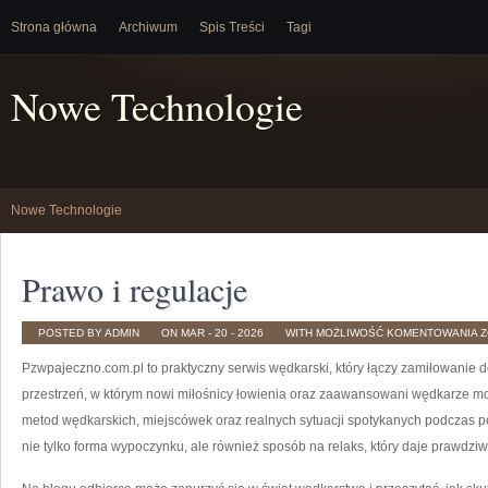
Strona główna
Archiwum
Spis Treści
Tagi
Nowe Technologie
Nowe Technologie
Prawo i regulacje
P
POSTED BY ADMIN
ON MAR - 20 - 2026
WITH
MOŻLIWOŚĆ KOMENTOWANIA
Z
I
R
Pzwpajeczno.com.pl to praktyczny serwis wędkarski, który łączy zamiłowanie 
przestrzeń, w którym nowi miłośnicy łowienia oraz zaawansowani wędkarze m
metod wędkarskich, miejscówek oraz realnych sytuacji spotykanych podczas p
nie tylko forma wypoczynku, ale również sposób na relaks, który daje prawdziw