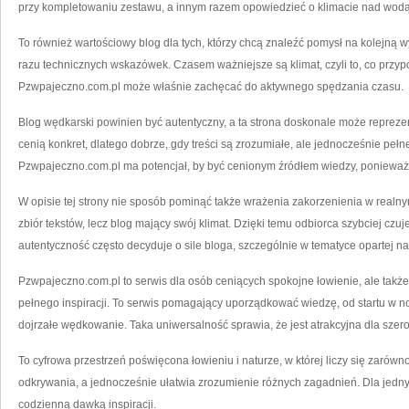
przy kompletowaniu zestawu, a innym razem opowiedzieć o klimacie nad wodą
To również wartościowy blog dla tych, którzy chcą znaleźć pomysł na kolejną
razu technicznych wskazówek. Czasem ważniejsze są klimat, czyli to, co przy
Pzwpajeczno.com.pl może właśnie zachęcać do aktywnego spędzania czasu.
Blog wędkarski powinien być autentyczny, a ta strona doskonale może repreze
cenią konkret, dlatego dobrze, gdy treści są zrozumiałe, ale jednocześnie pe
Pzwpajeczno.com.pl ma potencjał, by być cenionym źródłem wiedzy, ponieważ 
W opisie tej strony nie sposób pominąć także wrażenia zakorzenienia w realny
zbiór tekstów, lecz blog mający swój klimat. Dzięki temu odbiorca szybciej czu
autentyczność często decyduje o sile bloga, szczególnie w tematyce opartej 
Pzwpajeczno.com.pl to serwis dla osób ceniących spokojne łowienie, ale także 
pełnego inspiracji. To serwis pomagający uporządkować wiedzę, od startu w 
dojrzałe wędkowanie. Taka uniwersalność sprawia, że jest atrakcyjna dla szer
To cyfrowa przestrzeń poświęcona łowieniu i naturze, w której liczy się zarówno
odkrywania, a jednocześnie ułatwia zrozumienie różnych zagadnień. Dla jedn
codzienną dawką inspiracji.