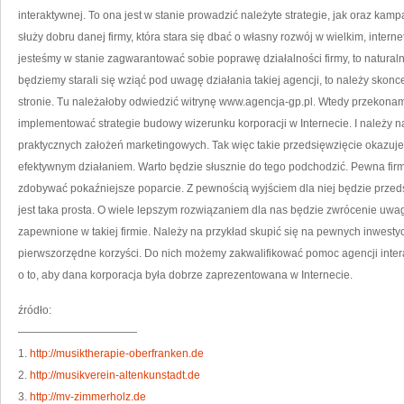
interaktywnej. To ona jest w stanie prowadzić należyte strategie, jak oraz ka
służy dobru danej firmy, która stara się dbać o własny rozwój w wielkim, inter
jesteśmy w stanie zagwarantować sobie poprawę działalności firmy, to naturaln
będziemy starali się wziąć pod uwagę działania takiej agencji, to należy skonc
stronie. Tu należałoby odwiedzić witrynę www.agencja-gp.pl. Wtedy przekonamy 
implementować strategie budowy wizerunku korporacji w Internecie. I należy n
praktycznych założeń marketingowych. Tak więc takie przedsięwzięcie okazuje 
efektywnym działaniem. Warto będzie słusznie do tego podchodzić. Pewna firm
zdobywać pokaźniejsze poparcie. Z pewnością wyjściem dla niej będzie przeds
jest taka prosta. O wiele lepszym rozwiązaniem dla nas będzie zwrócenie uwa
zapewnione w takiej firmie. Należy na przykład skupić się na pewnych inwesty
pierwszorzędne korzyści. Do nich możemy zakwalifikować pomoc agencji interak
o to, aby dana korporacja była dobrze zaprezentowana w Internecie.
źródło:
———————————
1.
http://musiktherapie-oberfranken.de
2.
http://musikverein-altenkunstadt.de
3.
http://mv-zimmerholz.de