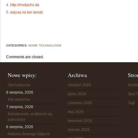
4.
http://mvdachs.de
5.
więcej na ten temat
CATEGORIES:
NOWE TECHNOLOGIE
Comments are closed.
Nowe wpisy:
Archiwa
Stro
Odchudzanie
sierpień 2026
Arch
8 sierpnia, 2026
lipiec 2026
Spis T
Dla seniorów
czerwiec 2026
Tagi
7 sierpnia, 2026
maj 2026
Bohaterowie, w których się
zakochasz
kwiecień 2026
6 sierpnia, 2026
marzec 2026
Historia Jednego Zdjęcia