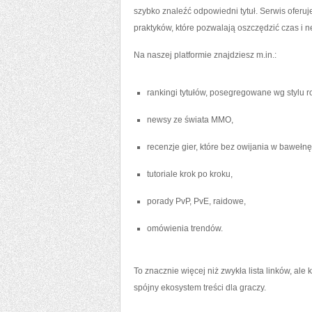
szybko znaleźć odpowiedni tytuł. Serwis oferuj
praktyków, które pozwalają oszczędzić czas i 
Na naszej platformie znajdziesz m.in.:
rankingi tytułów, posegregowane wg stylu r
newsy ze świata MMO,
recenzje gier, które bez owijania w bawełn
tutoriale krok po kroku,
porady PvP, PvE, raidowe,
omówienia trendów.
To znacznie więcej niż zwykła lista linków, a
spójny ekosystem treści dla graczy.