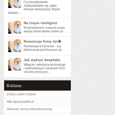
Czy kiedykolwiek
zastanawiałeś się, jakie
emocje towarzyszą Twoim
bliskim, ...
Na tropie inteligent
W dzisiejszych czasach coraz⁤
więcej miast stawia sobie⁣ za ...
Rewolucja firmy dzi�
Rewolucja w biznesie - czy
tokenizacja jest kluczem do‍ ...
Jak wykryć deepfake
Witajcie, miłośnicy technologii
i internetowych nowinek! Dziś
chcemy ​poruszyć ...
Reklama:
Zobacz pełen artykuł
http://gryporadnik.pl
Odwiedź stronę internetową tutaj