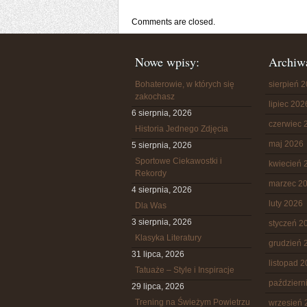
Comments are closed.
Nowe wpisy:
Archiw
Bohaterowie, w których się
sierpień 
zakochasz
lipiec 202
6 sierpnia, 2026
czerwiec 
Historia Jednego Zdjęcia
maj 2026
5 sierpnia, 2026
Sportowe Ciekawostki i
kwiecień 
Rekordy
marzec 2
4 sierpnia, 2026
luty 2026
Dla Was
3 sierpnia, 2026
styczeń 2
Klasyka Literatury
grudzień 
31 lipca, 2026
listopad 
Tatuaże – Style i Inspiracje
październ
29 lipca, 2026
Trening na Świeżym Powietrzu
wrzesień 