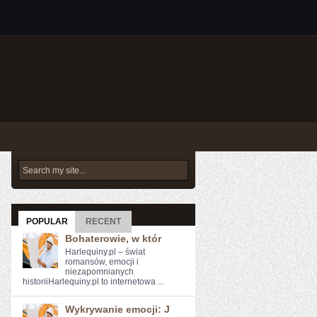
POPULAR
RECENT
Bohaterowie, w któr
Harlequiny.pl – świat
romansów, emocji i
niezapomnianych
historiiHarlequiny.pl to internetowa ...
Wykrywanie emocji: J