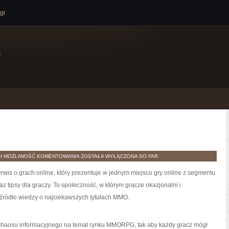
gi
e
POLECANE
H
MOŻLIWOŚĆ KOMENTOWANIA
ZOSTAŁA WYŁĄCZONA
SO FAR
GRY
wis o grach online, który prezentuje w jednym miejscu gry online z segmentu
z tipsy dla graczy. To społeczność, w którym gracze okazjonalni i
źródło wiedzy o najciekawszych tytułach MMO.
chaosu informacyjnego na temat rynku MMORPG, tak aby każdy gracz mógł