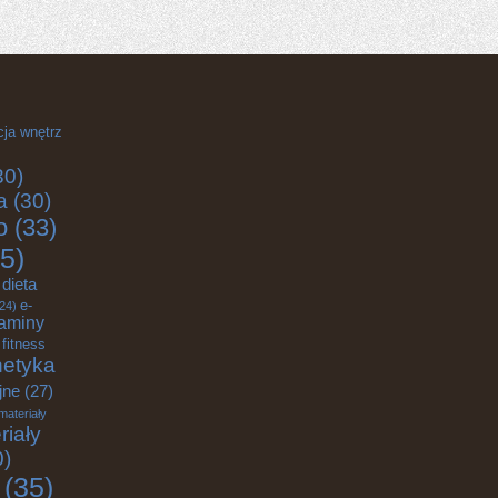
cja wnętrz
30)
a
(30)
o
(33)
5)
dieta
e-
24)
aminy
fitness
etyka
jne
(27)
materiały
riały
0)
(35)