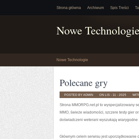
Strona główna
Archiwum
Spis Treści
Ta
Nowe Technologi
Nowe Technologie
Polecane gry
POSTED BY ADMIN
ON LIS - 11 - 2025
WIT
Strona MMORPG.net.pl to wyspecjalizowany ser
MMO, świeże wiadomości, szczere testy gier ora
doświadczeni weterani wyszukają wiarygodne 
Głównym celem serwisu jest uporządkowanie 