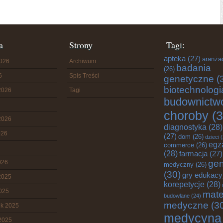
a
Strony
Tagi:
apteka
(27)
aranża
2026
Archiwum
badania
(26)
6
Spis Treści
genetyczne
(
biotechnologi
2026
Tagi
budownictw
choroby
(3
2026
diagnostyka
(28)
026
(27)
dom
(26)
dzieci
(
egz
commerce
(26)
(28)
farmacja
(27)
gen
026
medyczny
(26)
(30)
gry edukacy
2025
korepetycje
(28)
2025
mate
budowlane
(24)
medyczne
(3
ik 2025
medycyna
2025