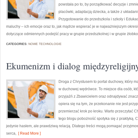
powstała po to, by porządkować decyzje i zm
placówki, adaptacją dziecka, a także z układ
Przygotowanie do przedszkola i szkoły i Eduk
maluchy – ich emocje oraz to, jak mądrze wspierać je w najważniejszym okres
dotyczące odmiennych podejść pracy w grupie przedszkolnej i w grupie żłobko
CATEGORIES:
NOWE TECHNOLOGIE
Ekumenizm i dialog międzyreligijn
Droga z Chrystusem to portal duchowy, który m
w duchowej wędrówce. To miejsce dla osób, któ
przyjaźń z Zbawicielem oraz odnajdywać znacz
opiera się na tym, że przekonanie nie jest przy
przemierzać krok po kroku. Warto przeczytać Ch
tego blogu pobożność spotyka się z praktyką. 
jedynie hasłem, ale prawdziwą relacją. Dlatego treści mogą pomagać przyjmo
serca,
[ Read More ]