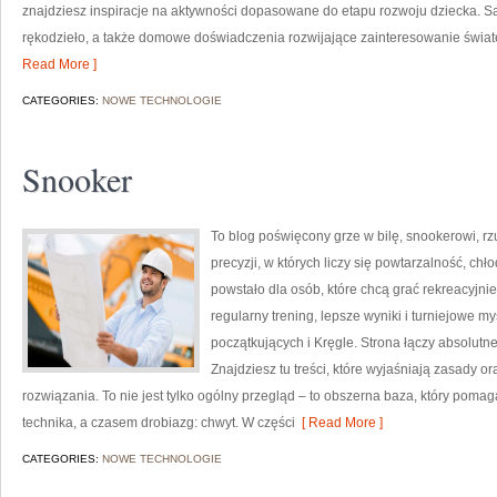
znajdziesz inspiracje na aktywności dopasowane do etapu rozwoju dziecka. S
rękodzieło, a także domowe doświadczenia rozwijające zainteresowanie świat
Read More ]
CATEGORIES:
NOWE TECHNOLOGIE
Snooker
To blog poświęcony grze w bilę, snookerowi, r
precyzji, w których liczy się powtarzalność, ch
powstało dla osób, które chcą grać rekreacyjnie,
regularny trening, lepsze wyniki i turniejowe 
początkujących i Kręgle. Strona łączy absolu
Znajdziesz tu treści, które wyjaśniają zasady 
rozwiązania. To nie jest tylko ogólny przegląd – to obszerna baza, który po
technika, a czasem drobiazg: chwyt. W części
[ Read More ]
CATEGORIES:
NOWE TECHNOLOGIE