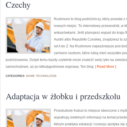
Czechy
Rushmore to blog podróżniczy, który powstał 
nowych miejsc. To internetowy przewodnik, w k
wskazówkami. Jeśli planujesz wypad do kraju 
Austrii albo Republiki Czeskiej, znajdziesz tu 
od A do Z. Na Rushmore najważniejsze jest doś
zarówno osobom, które lubią mieć wszystko pod k
podróżowania. Dzięki temu każdy czytelnik może znaleźć swój rytm na zwiedza
samochodowe, aż po kilkutygodniowe wyprawy. Ten blog
[ Read More ]
CATEGORIES:
NOWE TECHNOLOGIE
Adaptacja w żłobku i przedszkolu
Przedszkole Kubuś to miejsce stworzone z myśl
wypatrują rzetelnych informacji na temat przedsz
którym praktyka edukacji i rozwoju spotyka się