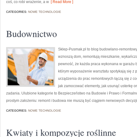
coś, co robi wrażenie, a w
[ Read More ]
CATEGORIES:
NOWE TECHNOLOGIE
Budownictwo
Sklep-Pusmak.pl to blog budowlano-remontowy, 
wznoszą dom, remontują mieszkanie, wykańczaj
pewność, że każda praca wykonana w garażu bę
którym wyposażenie warsztatu spotykają się z p
urządzenia do prac remontowych łączą się z c
jak zamocować elementy, jak usunąć usterkę o
zadania. Ulubione kategorie to Bezpieczeństwo na Budowie i Prawo i Formalno
prostym założeniu: remont i budowa nie muszą być ciągiem nerwowych decyzj
CATEGORIES:
NOWE TECHNOLOGIE
Kwiaty i kompozycje roślinne