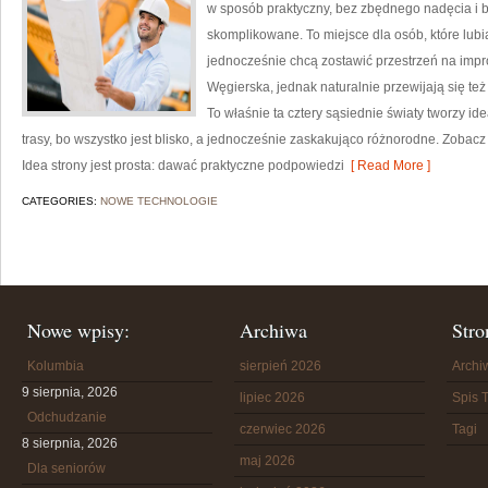
w sposób praktyczny, bez zbędnego nadęcia i 
skomplikowane. To miejsce dla osób, które lubi
jednocześnie chcą zostawić przestrzeń na imp
Węgierska, jednak naturalnie przewijają się też A
To właśnie ta cztery sąsiednie światy tworzy id
trasy, bo wszystko jest blisko, a jednocześnie zaskakująco różnorodne. Zobacz t
Idea strony jest prosta: dawać praktyczne podpowiedzi
[ Read More ]
CATEGORIES:
NOWE TECHNOLOGIE
Nowe wpisy:
Archiwa
Stro
Kolumbia
sierpień 2026
Arch
9 sierpnia, 2026
lipiec 2026
Spis T
Odchudzanie
czerwiec 2026
Tagi
8 sierpnia, 2026
maj 2026
Dla seniorów