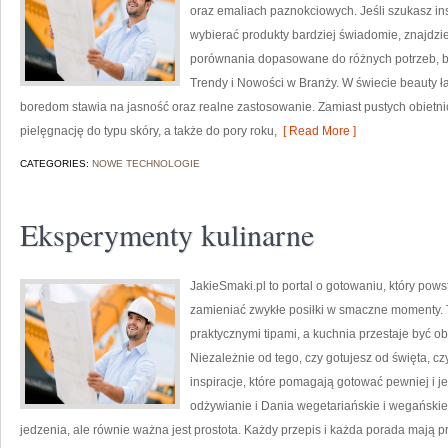
oraz emaliach paznokciowych. Jeśli szukasz insp
wybierać produkty bardziej świadomie, znajdzie
porównania dopasowane do różnych potrzeb, bud
Trendy i Nowości w Branży. W świecie beauty ł
boredom stawia na jasność oraz realne zastosowanie. Zamiast pustych obietni
pielęgnację do typu skóry, a także do pory roku,
[ Read More ]
CATEGORIES:
NOWE TECHNOLOGIE
Eksperymenty kulinarne
JakieSmaki.pl to portal o gotowaniu, który pows
zamieniać zwykłe posiłki w smaczne momenty. To
praktycznymi tipami, a kuchnia przestaje być o
Niezależnie od tego, czy gotujesz od święta, cz
inspiracje, które pomagają gotować pewniej i 
odżywianie i Dania wegetariańskie i wegańskie
jedzenia, ale równie ważna jest prostota. Każdy przepis i każda porada mają p