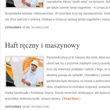
operatorów, którzy “zjedli zęby” na sprzęcie. Je
ale także szeroki świat ciągników – e-Ursus.p
Gospodarka wiejska i Warzywnictwo. W rolnictwie liczy się niezawodność. Kied
nie chce walczyć z usterką. Dlatego e-Ursus.pl opisuje temat ciągników i masz
CATEGORIES:
NOWE TECHNOLOGIE
Haft ręczny i maszynowy
Paramedicshop.pl to miejsce dla osób, które k
ubrań tak, by z pozornie zwykłych rzeczy powstaw
liczy się inwencja, praktyka i radość z tego, ż
idealnie pasuje do sylwetki, charakteru i codzi
garderoba była skrojona na miarę, a jednocze
stylu, znajdziesz tu mnóstwo inspiracji, wskaz
marka handmade i Podstawy Szycia. Szycie może być relaksujące, ale bywa t
przeróbka ulubionej kurtki, zmiana fasonu
[ Read More ]
CATEGORIES:
NOWE TECHNOLOGIE