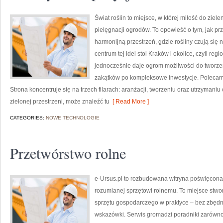
Świat roślin to miejsce, w której miłość do ziel
pielęgnacji ogrodów. To opowieść o tym, jak p
harmonijną przestrzeń, gdzie rośliny czują się
centrum tej idei stoi Kraków i okolice, czyli re
jednocześnie daje ogrom możliwości do tworze
zakątków po kompleksowe inwestycje. Polecamy
Strona koncentruje się na trzech filarach: aranżacji, tworzeniu oraz utrzymani
zielonej przestrzeni, może znaleźć tu
[ Read More ]
CATEGORIES:
NOWE TECHNOLOGIE
Przetwórstwo rolne
e-Ursus.pl to rozbudowana witryna poświęco
rozumianej sprzętowi rolnemu. To miejsce stwo
sprzętu gospodarczego w praktyce – bez zbędn
wskazówki. Serwis gromadzi poradniki zarówno d