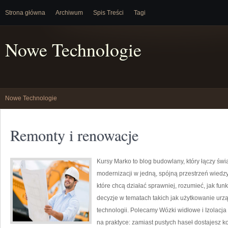
Strona główna
Archiwum
Spis Treści
Tagi
Nowe Technologie
Nowe Technologie
Remonty i renowacje
Kursy Marko to blog budowlany, który łączy świ
modernizacji w jedną, spójną przestrzeń wiedz
które chcą działać sprawniej, rozumieć, jak fu
decyzje w tematach takich jak użytkowanie urz
technologii. Polecamy Wózki widłowe i Izolacja 
na praktyce: zamiast pustych haseł dostajesz k