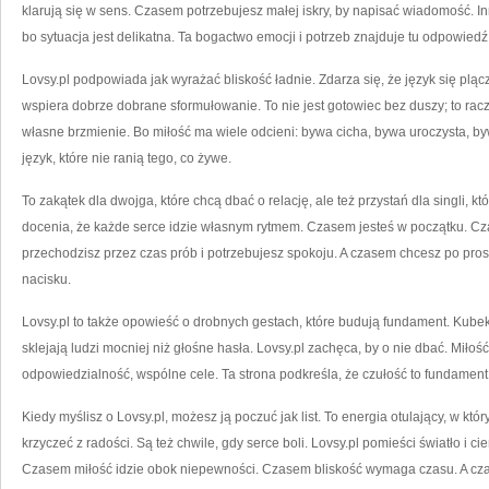
klarują się w sens. Czasem potrzebujesz małej iskry, by napisać wiadomość. 
bo sytuacja jest delikatna. Ta bogactwo emocji i potrzeb znajduje tu odpowiedź
Lovsy.pl podpowiada jak wyrażać bliskość ładnie. Zdarza się, że język się plą
wspiera dobrze dobrane sformułowanie. To nie jest gotowiec bez duszy; to rac
własne brzmienie. Bo miłość ma wiele odcieni: bywa cicha, bywa uroczysta, b
język, które nie ranią tego, co żywe.
To zakątek dla dwojga, które chcą dbać o relację, ale też przystań dla singli, któ
docenia, że każde serce idzie własnym rytmem. Czasem jesteś w początku. C
przechodzisz przez czas prób i potrzebujesz spokoju. A czasem chcesz po pros
nacisku.
Lovsy.pl to także opowieść o drobnych gestach, które budują fundament. Kubek 
sklejają ludzi mocniej niż głośne hasła. Lovsy.pl zachęca, by o nie dbać. Miłość t
odpowiedzialność, wspólne cele. Ta strona podkreśla, że czułość to fundament
Kiedy myślisz o Lovsy.pl, możesz ją poczuć jak list. To energia otulający, w któ
krzyczeć z radości. Są też chwile, gdy serce boli. Lovsy.pl pomieści światło i 
Czasem miłość idzie obok niepewności. Czasem bliskość wymaga czasu. A czas