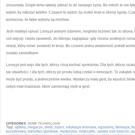
zrozumiały. Dzięki temu łatwiej zabrać to do swojego życia. Bo miłość to nie ty
wybór, by odłożyć telefon. Czasem to wybór, by zrobić krok w stronę zgody. Cza
wzmacnia, że takie wybory są możliwe.
Jeśli miałbyś opisać Lovsy.pl jednym zdaniem, mogłoby brzmieć tak: to strona
coś więcej: ciepła opowieść, do którego zaglądasz, gdy chcesz podkręcić roma
relacji, który mówi: powiedz to teraz. Bo czasem jedna wiadomość potrafi wzmo
zostało zaniedbane.
Lovsy.pl jest więc dla tych, którzy chcą kochać spokojniej. Dla tych, którzy szuka
się otwartości. I dla tych, którzy po prostu lubią czytać o emocjach. To zakątek,
może być prosta, a jednocześnie wielka. Wystarczy mały gest, by wpuścić bliskoś
żebyś miał inspiracje, które zamieniają myśl w gest.
CATEGORIES:
NOWE TECHNOLOGIE
Tagi:
apteka
,
biegacze
,
dieta
,
dzieci
,
edukacja domowa
,
egzaminy
,
farmacja
,
fo
koszykówka
,
lotnictwo sportowe
,
medycyna
,
motocykle
,
opieka nad dziećmi
,
op