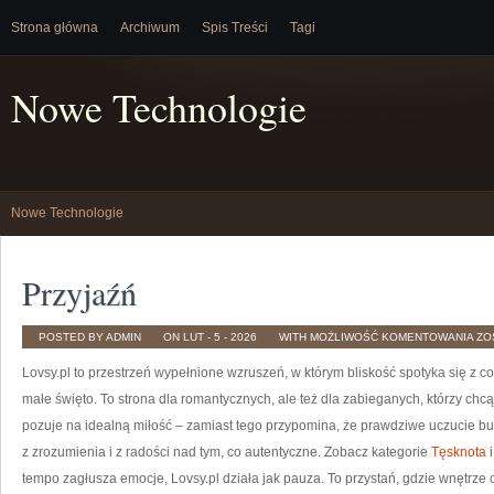
Strona główna
Archiwum
Spis Treści
Tagi
Nowe Technologie
Nowe Technologie
Przyjaźń
PR
POSTED BY ADMIN
ON LUT - 5 - 2026
WITH
MOŻLIWOŚĆ KOMENTOWANIA
ZO
Lovsy.pl to przestrzeń wypełnione wzruszeń, w którym bliskość spotyka się z 
małe święto. To strona dla romantycznych, ale też dla zabieganych, którzy chc
pozuje na idealną miłość – zamiast tego przypomina, że prawdziwe uczucie budu
z zrozumienia i z radości nad tym, co autentyczne. Zobacz kategorie
Tęsknota
i
tempo zagłusza emocje, Lovsy.pl działa jak pauza. To przystań, gdzie wnętrz