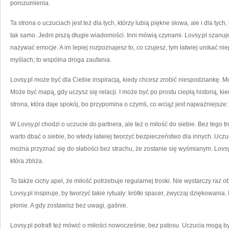
porozumienia.
Ta strona o uczuciach jest też dla tych, którzy lubią piękne słowa, ale i dla tyc
tak samo. Jedni piszą długie wiadomości. Inni mówią czynami. Lovsy.pl szanuje
nazywać emocje. A im lepiej rozpoznajesz to, co czujesz, tym łatwiej unikać ni
myślach; to wspólna droga zaufania.
Lovsy.pl może być dla Ciebie inspiracją, kiedy chcesz zrobić niespodziankę. M
Może być mapą, gdy uczysz się relacji. I może być po prostu ciepłą historią, k
strona, która daje spokój, bo przypomina o czymś, co wciąż jest najważniejsze:
W Lovsy.pl chodzi o uczucie do partnera, ale też o miłość do siebie. Bez tego 
warto dbać o siebie, bo wtedy łatwiej tworzyć bezpieczeństwo dla innych. Uczuc
można przyznać się do słabości bez strachu, że zostanie się wyśmianym. Lovsy.
która zbliża.
To także cichy apel, że miłość potrzebuje regularnej troski. Nie wystarczy raz
Lovsy.pl inspiruje, by tworzyć takie rytuały: krótki spacer, zwyczaj dziękowania.
płonie. A gdy zostawisz bez uwagi, gaśnie.
Lovsy.pl potrafi też mówić o miłości nowocześnie, bez patosu. Uczucia mogą