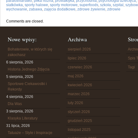
paralotniarstwo
,
piłka nożna
,
profilaktyka
,
przychodnia
,
psychologia dziecięca
,
siatkówka
,
sporty halowe
,
sporty motorowe
,
superfoods
,
szkoła
,
szpital
,
szybow
wychowanie
,
zabawa
,
zajęcia dodatkowe
,
zdrowe żywienie
,
zdrowie
Comments are closed.
Nowe wpisy:
Archiwa
Stro
Bohaterowie, w których się
sierpień 2026
Arch
zakochasz
lipiec 2026
Spis T
6 sierpnia, 2026
czerwiec 2026
Tagi
Historia Jednego Zdjęcia
maj 2026
5 sierpnia, 2026
Sportowe Ciekawostki i
kwiecień 2026
Rekordy
marzec 2026
4 sierpnia, 2026
luty 2026
Dla Was
3 sierpnia, 2026
styczeń 2026
Klasyka Literatury
grudzień 2025
31 lipca, 2026
listopad 2025
Tatuaże – Style i Inspiracje