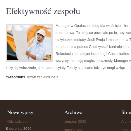
Efektywność zespołu
Manager w Opałach to blog dla właścicieli firm, 
internetową. To miejsce powstało po to, aby za
i użyteczne metody. Jeśli Twoja firma płonie, a 
ten portal ma pomóc Ci odzyskać kontrolę i prz
Rekrutacja i employer branding i Case studies –
wszyscy obiecują magiczne wzrosty, Manager 
liczy się wdrożenie, a nie ładne cytaty. Teksty są pisane tak, byś mógł wziąć je
[
CATEGORIES:
NOWE TECHNOLOGIE
Nowe wpisy:
Archiwa
Stro
Odchudzanie
sierpień 2026
Arch
8 sierpnia, 2026
lipiec 2026
Spis T