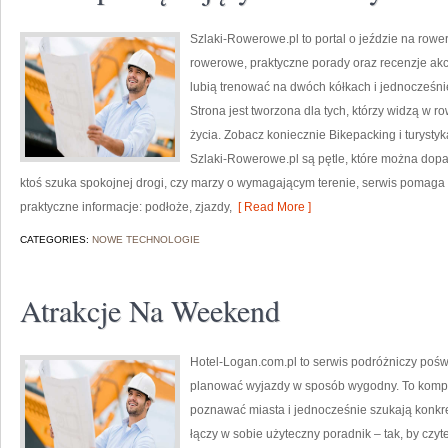
Szlaki-Rowerowe.pl to portal o jeździe na rower
rowerowe, praktyczne porady oraz recenzje akce
lubią trenować na dwóch kółkach i jednocześni
Strona jest tworzona dla tych, którzy widzą w row
życia. Zobacz koniecznie Bikepacking i turyst
Szlaki-Rowerowe.pl są pętle, które można dopa
ktoś szuka spokojnej drogi, czy marzy o wymagającym terenie, serwis pomaga z
praktyczne informacje: podłoże, zjazdy,
[ Read More ]
CATEGORIES:
NOWE TECHNOLOGIE
Atrakcje Na Weekend
Hotel-Logan.com.pl to serwis podróżniczy poś
planować wyjazdy w sposób wygodny. To kompe
poznawać miasta i jednocześnie szukają konkr
łączy w sobie użyteczny poradnik – tak, by czy