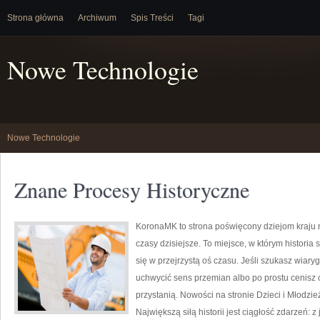
Strona główna
Archiwum
Spis Treści
Tagi
Nowe Technologie
Nowe Technologie
Znane Procesy Historyczne
KoronaMK to strona poświęcony dziejom kraju n
czasy dzisiejsze. To miejsce, w którym historia 
się w przejrzystą oś czasu. Jeśli szukasz wi
uchwycić sens przemian albo po prostu cenisz
przystanią. Nowości na stronie Dzieci i Młodzież 
Największą siłą historii jest ciągłość zdarzeń: z