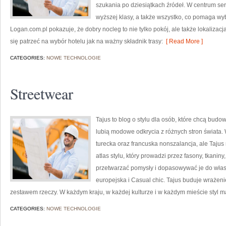
szukania po dziesiątkach źródeł. W centrum ser
wyższej klasy, a także wszystko, co pomaga w
Logan.com.pl pokazuje, że dobry nocleg to nie tylko pokój, ale także lokalizacj
się patrzeć na wybór hotelu jak na ważny składnik trasy:
[ Read More ]
CATEGORIES:
NOWE TECHNOLOGIE
Streetwear
Tajus to blog o stylu dla osób, które chcą bud
lubią modowe odkrycia z różnych stron świata. 
turecka oraz francuska nonszalancja, ale Tajus 
atlas stylu, który prowadzi przez fasony, tkaniny,
przetwarzać pomysły i dopasowywać je do włas
europejska i Casual chic. Tajus buduje wrażeni
zestawem rzeczy. W każdym kraju, w każdej kulturze i w każdym mieście styl ma
CATEGORIES:
NOWE TECHNOLOGIE