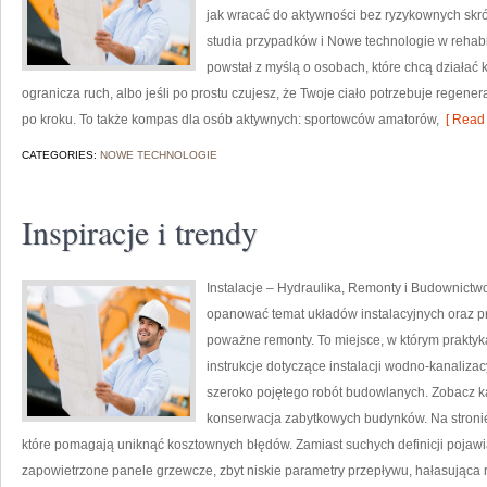
jak wracać do aktywności bez ryzykownych skró
studia przypadków i Nowe technologie w rehabili
powstał z myślą o osobach, które chcą działać ko
ogranicza ruch, albo jeśli po prostu czujesz, że Twoje ciało potrzebuje regene
po kroku. To także kompas dla osób aktywnych: sportowców amatorów,
[ Read 
CATEGORIES:
NOWE TECHNOLOGIE
Inspiracje i trendy
Instalacje – Hydraulika, Remonty i Budownictw
opanować temat układów instalacyjnych oraz 
poważne remonty. To miejsce, w którym praktyka 
instrukcje dotyczące instalacji wodno-kanaliza
szeroko pojętego robót budowlanych. Zobacz kat
konserwacja zabytkowych budynków. Na stronie 
które pomagają uniknąć kosztownych błędów. Zamiast suchych definicji pojawia
zapowietrzone panele grzewcze, zbyt niskie parametry przepływu, hałasująca ru