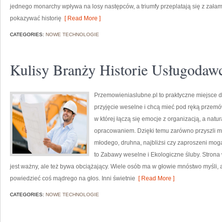
jednego monarchy wpływa na losy następców, a triumfy przeplatają się z zała
pokazywać historię
[ Read More ]
CATEGORIES:
NOWE TECHNOLOGIE
Kulisy Branży Historie Usługodaw
Przemowieniaslubne.pl to praktyczne miejsce d
przyjęcie weselne i chcą mieć pod ręką przemów
w której łączą się emocje z organizacją, a natu
opracowaniem. Dzięki temu zarówno przyszli ma
młodego, druhna, najbliżsi czy zaproszeni mogą
to Zabawy weselne i Ekologiczne śluby. Strona 
jest ważny, ale też bywa obciążający. Wiele osób ma w głowie mnóstwo myśli, a
powiedzieć coś mądrego na głos. Inni świetnie
[ Read More ]
CATEGORIES:
NOWE TECHNOLOGIE