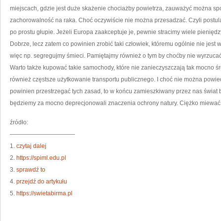
miejscach, gdzie jest duże skażenie chociażby powietrza, zauważyć można 
zachorowalność na raka. Choć oczywiście nie można przesadzać. Czyli postu
po prostu głupie. Jeżeli Europa zaakceptuje je, pewnie stracimy wiele pieniędz
Dobrze, lecz zatem co powinien zrobić taki człowiek, któremu ogólnie nie jest
więc np. segregujmy śmieci. Pamiętajmy również o tym by choćby nie wyrzucać 
Warto także kupować takie samochody, które nie zanieczyszczają tak mocno ś
również częstsze użytkowanie transportu publicznego. I choć nie można powi
powinien przestrzegać tych zasad, to w końcu zamieszkiwany przez nas świat b
będziemy za mocno deprecjonowali znaczenia ochrony natury. Ciężko miewać a
źródło:
———————————
1.
czytaj dalej
2.
https://spiml.edu.pl
3.
sprawdź to
4.
przejdź do artykułu
5.
https://swietabirma.pl