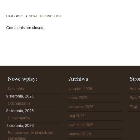
CATEGORIES:
NOWE TECHNOLOGIE
Comments are closed.
Nowe wpisy:
Archiwa
Stro
Kolumbia
sierpień 2026
Arch
9 sierpnia, 2026
lipiec 2026
Spis T
Odchudzanie
czerwiec 2026
Tagi
8 sierpnia, 2026
maj 2026
Dla seniorów
kwiecień 2026
7 sierpnia, 2026
Bohaterowie, w których się
marzec 2026
zakochasz