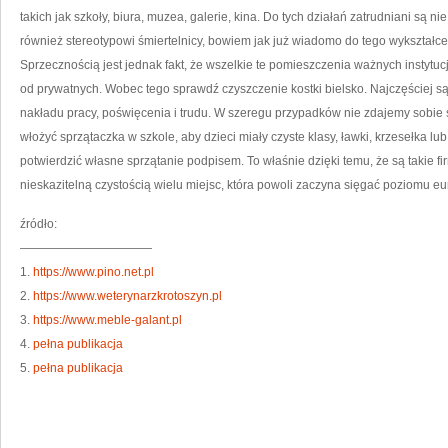
takich jak szkoły, biura, muzea, galerie, kina. Do tych działań zatrudniani są n
również stereotypowi śmiertelnicy, bowiem jak już wiadomo do tego wykształc
Sprzecznością jest jednak fakt, że wszelkie te pomieszczenia ważnych instytucj
od prywatnych. Wobec tego sprawdź czyszczenie kostki bielsko. Najczęściej
nakładu pracy, poświęcenia i trudu. W szeregu przypadków nie zdajemy sobie
włożyć sprzątaczka w szkole, aby dzieci miały czyste klasy, ławki, krzesełka l
potwierdzić własne sprzątanie podpisem. To właśnie dzięki temu, że są takie fi
nieskazitelną czystością wielu miejsc, która powoli zaczyna sięgać poziomu eu
źródło:
———————————
1.
https://www.pino.net.pl
2.
https://www.weterynarzkrotoszyn.pl
3.
https://www.meble-galant.pl
4.
pełna publikacja
5.
pełna publikacja