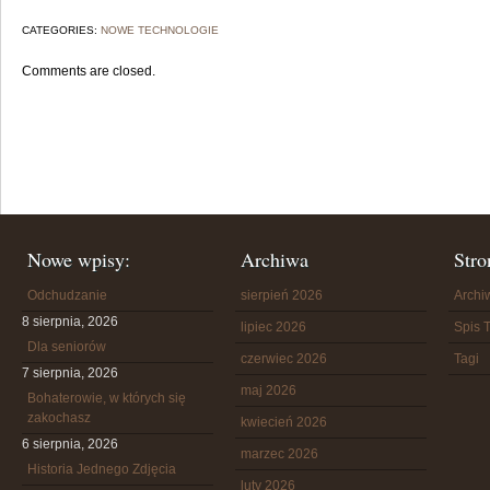
CATEGORIES:
NOWE TECHNOLOGIE
Comments are closed.
Nowe wpisy:
Archiwa
Stro
Odchudzanie
sierpień 2026
Arch
8 sierpnia, 2026
lipiec 2026
Spis T
Dla seniorów
czerwiec 2026
Tagi
7 sierpnia, 2026
maj 2026
Bohaterowie, w których się
zakochasz
kwiecień 2026
6 sierpnia, 2026
marzec 2026
Historia Jednego Zdjęcia
luty 2026