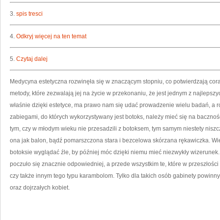
3.
spis tresci
4.
Odkryj więcej na ten temat
5.
Czytaj dalej
Medycyna estetyczna rozwinęła się w znaczącym stopniu, co potwierdzają cora
metody, które zezwalają jej na życie w przekonaniu, że jest jednym z najlepszy
właśnie dzięki estetyce, ma prawo nam się udać prowadzenie wielu badań, a r
zabiegami, do których wykorzystywany jest botoks, należy mieć się na bacznoś
tym, czy w młodym wieku nie przesadzili z botoksem, tym samym niestety niszc
ona jak balon, bądź pomarszczona stara i bezcelowa skórzana rękawiczka. Wie
botoksie wyglądać źle, by później móc dzięki niemu mieć niezwykły wizerunek
poczuło się znacznie odpowiedniej, a przede wszystkim te, które w przeszł
czy także innym tego typu karambolom. Tylko dla takich osób gabinety powinny
oraz dojrzałych kobiet.