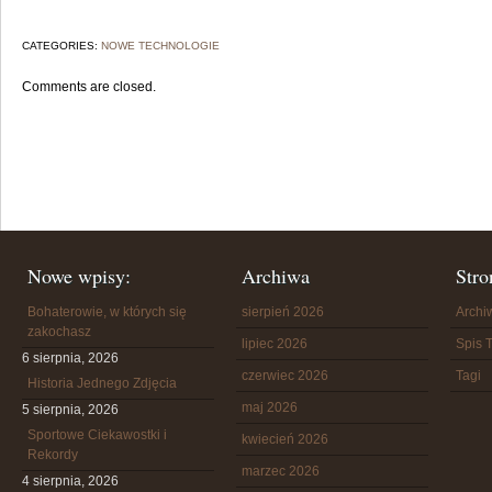
CATEGORIES:
NOWE TECHNOLOGIE
Comments are closed.
Nowe wpisy:
Archiwa
Stro
Bohaterowie, w których się
sierpień 2026
Arch
zakochasz
lipiec 2026
Spis T
6 sierpnia, 2026
czerwiec 2026
Tagi
Historia Jednego Zdjęcia
maj 2026
5 sierpnia, 2026
Sportowe Ciekawostki i
kwiecień 2026
Rekordy
marzec 2026
4 sierpnia, 2026