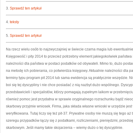
3.
Sprawdź ten artykuł
4.
teksty
5.
Sprawdź ten artykuł
Na rzecz wielu osób to najzwyczajniej w świecie czarna magia lub ewentualnie
Księgowość i pity 2014 to przecież potrzebny element jakiegokolwiek państwa i
należności dla państwa w postaci podatków od obywateli. Mimo to, dużo posta
na metodę ich pobierania, co potwierdza księgowy. Aktualnie należności dla pa
terminy typu program pit 2014 lub sama ewidencja są praktycznie wszędzie. Ni
boi się tej dyscypliny i nie chce posiadać z nią nazbyt dużo wspólnego. Dyscy
przedstawicieli i specjalistów, którzy pomagają zupełnym laikom w przebrnięc
również pomoc jest przydatna w sprawie oryginalnego rozrachunku bądź nie
skarbowy przyjmie wniosek. Firma, jaka składa własne wnioski w urzędzie jes
weryfikowana. Tutaj liczy się też pit-37. Prywatne osoby nie muszą się tego a
szeregu przypadków łączy się z podatkami, rozliczeniami, pieniędzmi, przeds
skarbowym. Jeśli mamy takie skojarzenia – wiemy dużo o tej dyscyplinie.