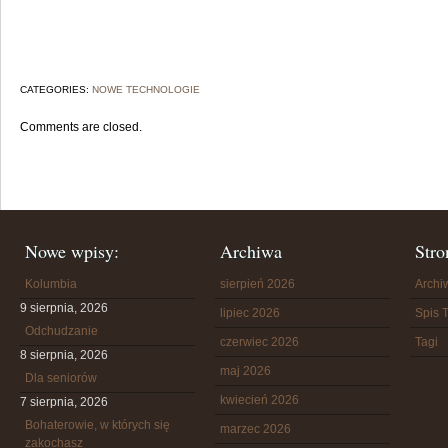
CATEGORIES:
NOWE TECHNOLOGIE
Comments are closed.
Nowe wpisy:
Archiwa
Stro
Kolumbia
sierpień 2026
Arch
9 sierpnia, 2026
lipiec 2026
Spis T
Odchudzanie
czerwiec 2026
Tagi
8 sierpnia, 2026
maj 2026
Dla seniorów
kwiecień 2026
7 sierpnia, 2026
Bohaterowie, w których się
marzec 2026
zakochasz