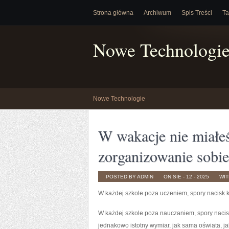
Strona główna
Archiwum
Spis Treści
Ta
Nowe Technologi
Nowe Technologie
W wakacje nie miałe
zorganizowanie sobi
POSTED BY ADMIN
ON SIE - 12 - 2025
WI
W każdej szkole poza uczeniem, spory nacisk k
W każdej szkole poza nauczaniem, spory nacisk 
jednakowo istotny wymiar, jak sama oświata, ja