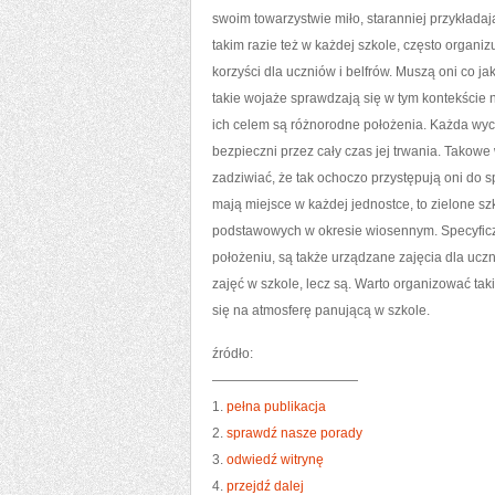
swoim towarzystwie miło, staranniej przykładaj
takim razie też w każdej szkole, często organiz
korzyści dla uczniów i belfrów. Muszą oni co j
takie wojaże sprawdzają się w tym kontekście n
ich celem są różnorodne położenia. Każda wyci
bezpieczni przez cały czas jej trwania. Tako
zadziwiać, że tak ochoczo przystępują oni do s
mają miejsce w każdej jednostce, to zielone szk
podstawowych w okresie wiosennym. Specyficzn
położeniu, są także urządzane zajęcia dla uczn
zajęć w szkole, lecz są. Warto organizować tak
się na atmosferę panującą w szkole.
źródło:
———————————
1.
pełna publikacja
2.
sprawdź nasze porady
3.
odwiedź witrynę
4.
przejdź dalej