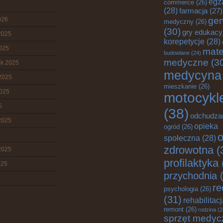
egz
commerce
(26)
(28)
farmacja
(27)
gen
026
medyczny
(26)
(30)
gry edukacy
2025
korepetycje
(28)
2025
mate
budowlane
(24)
medyczne
(3
ik 2025
medycyna
2025
mieszkanie
(26)
2025
motocykl
5
(38)
odchudza
2025
opieka
ogród
(26)
o
społeczna
(28)
zdrowotna
(
2025
profilaktyka
025
przychodnia
(
re
psychologia
(26)
(31)
rehabilitac
remont
(26)
rodzina
(2
sprzęt medyc