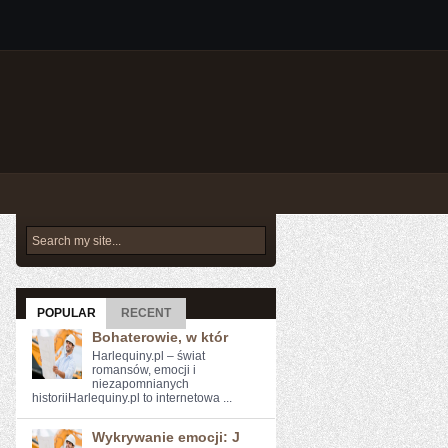
POPULAR
RECENT
Bohaterowie, w któr
Harlequiny.pl – świat
romansów, emocji i
niezapomnianych
historiiHarlequiny.pl to internetowa ...
Wykrywanie emocji: J