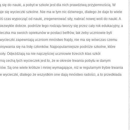
SOBIE
ą się do nauki, a pobyt w szkole jest dla nich prawdziwą przyjemnością. W
WYPOCZYNKU?
uje się wycieczki szkolne. Nie ma w tym nic dziwnego, dlatego że daje to wiele
akiś czas wypocząć od nauki, zregenerować siły, nabrać nowej woli do nauki. A
iezwykle dobrze. podróże tego rodzaju tworzy się przez cały rok edukacyjny, a
eczka ma swoich opiekunów w postaci belfrów, tak żeby uczniowie byli
we wycieczki zapewniają uczniom mnóstwo frajdy, nie ma się wówczas czemu
pisywania się na listę członków. Najpopularniejsze podróże szkolne, które
oły. Odjeżdżają na nie najczęściej uczniowie trzecich klas szkół
ą cechą tych wycieczek jest to, że w okresie trwania pobytu w danym
iów. Są one wiele krótsze i mniej wymagające, niż w regularnym trybie trwania
ie wycieczki, dlatego że wszystkim one dają mnóstwo radości, a to przedkłada