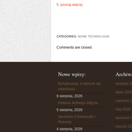
5.
poznaj więcej
CATEGORIES:
NOWE TECHNOLOGIE
Comments are closed.
Nowe wpisy:
Archiw
Bohaterowie, w których się
sierpień 
zakochasz
lipiec 202
6 sierpnia, 2026
czerwiec 
Historia Jednego Zdjęcia
maj 2026
5 sierpnia, 2026
Sportowe Ciekawostki i
kwiecień 
Rekordy
marzec 2
4 sierpnia, 2026