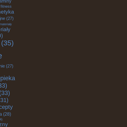
aminy
fitness
etyka
jne
(27)
materiały
riały
0)
(35)
e
nie
(27)
pieka
33)
(33)
31)
cepty
ja
(28)
4)
zny