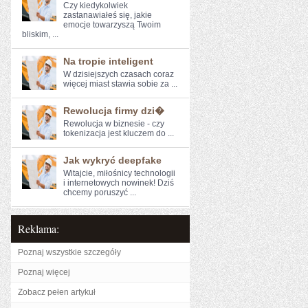
Czy kiedykolwiek
zastanawiałeś się, jakie
emocje towarzyszą Twoim
bliskim, ...
Na tropie inteligent
W dzisiejszych czasach coraz⁤
więcej miast stawia sobie⁣ za ...
Rewolucja firmy dzi�
Rewolucja w biznesie - czy
tokenizacja jest kluczem do‍ ...
Jak wykryć deepfake
Witajcie, miłośnicy technologii
i internetowych nowinek! Dziś
chcemy ​poruszyć ...
Reklama:
Poznaj wszystkie szczegóły
Poznaj więcej
Zobacz pełen artykuł