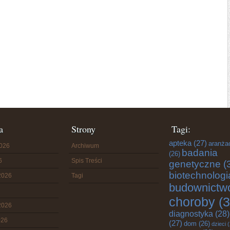
a
Strony
Tagi:
apteka
(27)
aranża
2026
Archiwum
badania
(26)
6
Spis Treści
genetyczne
(
biotechnologi
2026
Tagi
budownictw
choroby
(3
2026
diagnostyka
(28)
026
(27)
dom
(26)
dzieci
(