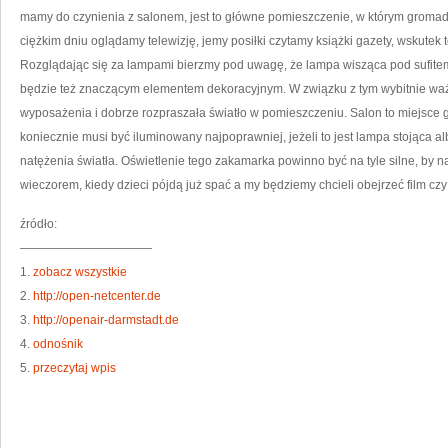
mamy do czynienia z salonem, jest to główne pomieszczenie, w którym gromad
ciężkim dniu oglądamy telewizję, jemy posiłki czytamy książki gazety, wskutek t
Rozglądając się za lampami bierzmy pod uwagę, że lampa wisząca pod sufitem
będzie też znaczącym elementem dekoracyjnym. W związku z tym wybitnie ważn
wyposażenia i dobrze rozpraszała światło w pomieszczeniu. Salon to miejsce g
koniecznie musi być iluminowany najpoprawniej, jeżeli to jest lampa stojąca alb
natężenia światła. Oświetlenie tego zakamarka powinno być na tyle silne, by 
wieczorem, kiedy dzieci pójdą już spać a my będziemy chcieli obejrzeć film cz
źródło:
———————————
1.
zobacz wszystkie
2.
http://open-netcenter.de
3.
http://openair-darmstadt.de
4.
odnośnik
5.
przeczytaj wpis