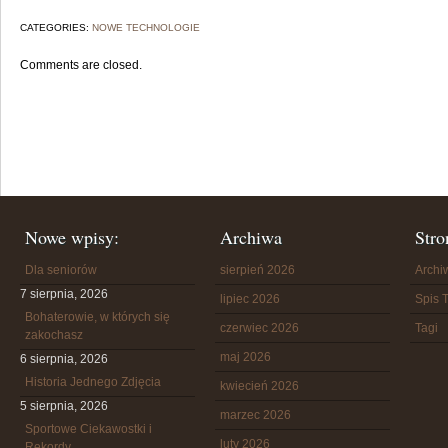
CATEGORIES:
NOWE TECHNOLOGIE
Comments are closed.
Nowe wpisy:
Archiwa
Stro
Dla seniorów
sierpień 2026
Arch
7 sierpnia, 2026
lipiec 2026
Spis T
Bohaterowie, w których się
czerwiec 2026
Tagi
zakochasz
maj 2026
6 sierpnia, 2026
Historia Jednego Zdjęcia
kwiecień 2026
5 sierpnia, 2026
marzec 2026
Sportowe Ciekawostki i
luty 2026
Rekordy