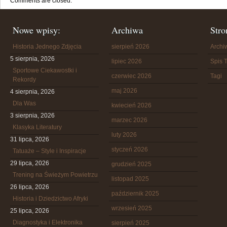
Comments are closed.
Nowe wpisy:
Archiwa
Stro
Historia Jednego Zdjęcia
sierpień 2026
Arch
5 sierpnia, 2026
lipiec 2026
Spis T
Sportowe Ciekawostki i
czerwiec 2026
Tagi
Rekordy
maj 2026
4 sierpnia, 2026
Dla Was
kwiecień 2026
3 sierpnia, 2026
marzec 2026
Klasyka Literatury
luty 2026
31 lipca, 2026
styczeń 2026
Tatuaże – Style i Inspiracje
29 lipca, 2026
grudzień 2025
Trening na Świeżym Powietrzu
listopad 2025
26 lipca, 2026
październik 2025
Historia i Dziedzictwo Afryki
wrzesień 2025
25 lipca, 2026
Diagnostyka i Elektronika
sierpień 2025