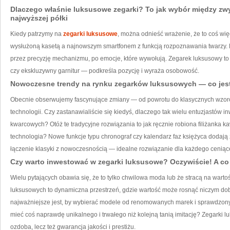
Dlaczego właśnie luksusowe zegarki? To jak wybór między z
najwyższej półki
Kiedy patrzymy na
zegarki luksusowe
, można odnieść wrażenie, że to coś więc
wysłużoną kasetą a najnowszym smartfonem z funkcją rozpoznawania twarzy. Ró
przez precyzję mechanizmu, po emocje, które wywołują. Zegarek luksusowy to 
czy ekskluzywny garnitur — podkreśla pozycję i wyraża osobowość.
Nowoczesne trendy na rynku zegarków luksusowych — co jest
Obecnie obserwujemy fascynujące zmiany — od powrotu do klasycznych wzoró
technologii. Czy zastanawialiście się kiedyś, dlaczego tak wielu entuzjastów
kwarcowych? Otóż te tradycyjne rozwiązania to jak ręcznie robiona filiżanka ka
technologia? Nowe funkcje typu chronograf czy kalendarz faz księżyca dodają z
łączenie klasyki z nowoczesnością — idealne rozwiązanie dla każdego cenią
Czy warto inwestować w zegarki luksusowe? Oczywiście! A c
Wielu pytających obawia się, że to tylko chwilowa moda lub że stracą na warto
luksusowych to dynamiczna przestrzeń, gdzie wartość może rosnąć niczym dob
najważniejsze jest, by wybierać modele od renomowanych marek i sprawdzonyc
mieć coś naprawdę unikalnego i trwałego niż kolejną tanią imitację? Zegarki lu
ozdoba, lecz też gwarancja jakości i prestiżu.