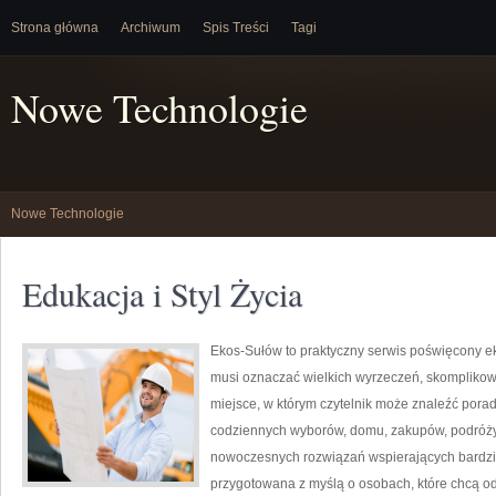
Strona główna
Archiwum
Spis Treści
Tagi
Nowe Technologie
Nowe Technologie
Edukacja i Styl Życia
Ekos-Sułów to praktyczny serwis poświęcony ekol
musi oznaczać wielkich wyrzeczeń, skomplikow
miejsce, w którym czytelnik może znaleźć porad
codziennych wyborów, domu, zakupów, podróży, 
nowoczesnych rozwiązań wspierających bardziej
przygotowana z myślą o osobach, które chcą 