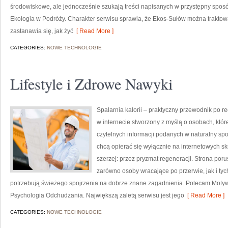
środowiskowe, ale jednocześnie szukają treści napisanych w przystępny sposó
Ekologia w Podróży. Charakter serwisu sprawia, że Ekos-Sułów można traktowa
zastanawia się, jak żyć
[ Read More ]
CATEGORIES:
NOWE TECHNOLOGIE
Lifestyle i Zdrowe Nawyki
Spalarnia kalorii – praktyczny przewodnik po re
w internecie stworzony z myślą o osobach, któ
czytelnych informacji podanych w naturalny spos
chcą opierać się wyłącznie na internetowych skr
szerzej: przez pryzmat regeneracji. Strona por
zarówno osoby wracające po przerwie, jak i tyc
potrzebują świeżego spojrzenia na dobrze znane zagadnienia. Polecam Motyw
Psychologia Odchudzania. Największą zaletą serwisu jest jego
[ Read More ]
CATEGORIES:
NOWE TECHNOLOGIE