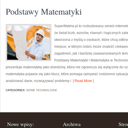
Podstawy Matematyki
SuperMatma.pl to rozbudowany serwis internet
że świat liczb, wzorów, równań i logicznych zal
stworzona z myślą o osobach, które chcą odkr
miejsce, w którym rodzic może znaleźć ciekaw
zagadnień, jak i bardziej zaawansowanych te
Podstawy Matematyki i Matematyka w Technolog
prezentuje matematykę jako dziedzinę, która nie ogranicza się wyłącznie do sz
matematyka pojawia się jako klucz, które pomaga opisywać codzienne sytuacje
analizować dane, rozwiązywać problemy i
[ Read More ]
CATEGORIES:
NOWE TECHNOLOGIE
Nowe wpisy:
Archiwa
Stro