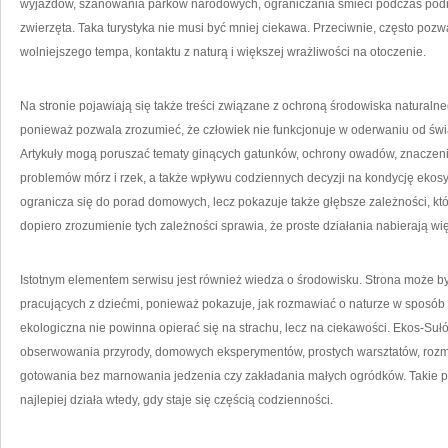
wyjazdów, szanowania parków narodowych, ograniczania śmieci podczas podróży
zwierzęta. Taka turystyka nie musi być mniej ciekawa. Przeciwnie, często poz
wolniejszego tempa, kontaktu z naturą i większej wrażliwości na otoczenie.
Na stronie pojawiają się także treści związane z ochroną środowiska naturalne
ponieważ pozwala zrozumieć, że człowiek nie funkcjonuje w oderwaniu od świata
Artykuły mogą poruszać tematy ginących gatunków, ochrony owadów, znaczenia 
problemów mórz i rzek, a także wpływu codziennych decyzji na kondycję ekos
ogranicza się do porad domowych, lecz pokazuje także głębsze zależności, któ
dopiero zrozumienie tych zależności sprawia, że proste działania nabierają w
Istotnym elementem serwisu jest również wiedza o środowisku. Strona może być
pracujących z dziećmi, ponieważ pokazuje, jak rozmawiać o naturze w sposób 
ekologiczna nie powinna opierać się na strachu, lecz na ciekawości. Ekos-Su
obserwowania przyrody, domowych eksperymentów, prostych warsztatów, roz
gotowania bez marnowania jedzenia czy zakładania małych ogródków. Takie p
najlepiej działa wtedy, gdy staje się częścią codzienności.