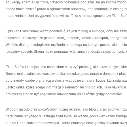
edukacją, energią i ochroną przyrody pozwalają poruszać się po stronie zgod
osoba może szukać porad o ograniczaniu odpadów, inna informacji o ekologicz
urządzenia kuchni przyjaznej środowisku. Taka struktura sprawia, że Ekos-Sułó
Opisując Ekos-Sułów, warto podkreślić, że jest to blog o ekologii, który nie z
dziedzinie. Pokazuje, że planeta, dom, jedzenie, ubrania, transport, energia, 
Właśnie dlatego ekologiczne myślenie nie polega na jednym geście, ale na s
rozsądny sposób. Strona może pomagać w tej zmianie, dostarczając pomysły, kt
Ekos-Sułów to miejsce dla osób, które chcą żyć prościej, ale także dla tych, któ
Serwis może zainteresować czytelnika poszukującego porad o domu bez plast
do przyrody, osobę planującą wakacje w zgodzie z naturą, kogoś, kto zastanaw
użytkownika szukającego informacji o zielonych technologiach. Taka otwartość
praktyczny i może być regularnie odwiedzana przez różne grupy odbiorców.
W ogólnym odbiorze Ekos-Sułów można określić jako blog dla świadomych czy
narzucania jedynego słusznego stylu życia. To ważne, ponieważ każdy startuje
budżet i inne codzienne obowiązki. Dobra edukacja ekologiczna powinna uwz