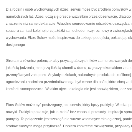
Dla rodzin i osób wychowujących dzieci serwis może być źródłem pomysłów
najmłodszych lat. Dzieci uczą się przede wszystkim przez obserwację, dlatego
znaczenie niż same deklaracje. Wspólne segregowanie odpadów, oszczędzan
spaceru zamiast kolejnej przejażdżki samochodem czy rozmowy o zwierzętach i
wychowania. Ekos-Sułów może inspirować do takiego podejścia, pokazując ekol
dostępnego.
Strona ma również potencjał, aby przyciągać czytelników zainteresowanych do
jakością jedzenia, mniejszą ilością chemii w domu, częstszym kontaktem z natu
przemyślanymi zakupami. Artykuły o ziołach, naturalnych produktach, roślinnej 
ograniczaniu nadmiaru przedmiotów mogą być cenne dla osób, które chcą zadba
komfort i samopoczucie. W takim ujęciu ekologia nie jest obowiązkiem, lecz s
Ekos-Sułów może być postrzegany jako serwis, który łączy praktykę. Wiedza 
nawyki. Praktyka pokazuje, jak to zrobić bez chaosu i przesady. Inspiracja spra
pomysły. To połączenie jest szczególnie ważne w tematyce ekologicznej, pon
środowiskowych mogą przytłaczać. Dopiero konkretne rozwiązania, przykłady 