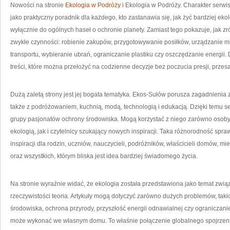
Nowości na stronie
Ekologia w Podróży
i Ekologia w Podróży. Charakter serwi
jako praktyczny poradnik dla każdego, kto zastanawia się, jak żyć bardziej ekolo
wyłącznie do ogólnych haseł o ochronie planety. Zamiast tego pokazuje, jak
zwykłe czynności: robienie zakupów, przygotowywanie posiłków, urządzanie mi
transportu, wybieranie ubrań, ograniczanie plastiku czy oszczędzanie energii. 
treści, które można przełożyć na codzienne decyzje bez poczucia presji, przes
Dużą zaletą strony jest jej bogata tematyka. Ekos-Sułów porusza zagadnienia
także z podróżowaniem, kuchnią, modą, technologią i edukacją. Dzięki temu se
grupy pasjonatów ochrony środowiska. Mogą korzystać z niego zarówno osoby,
ekologią, jak i czytelnicy szukający nowych inspiracji. Taka różnorodność spr
inspiracji dla rodzin, uczniów, nauczycieli, podróżników, właścicieli domów, 
oraz wszystkich, którym bliska jest idea bardziej świadomego życia.
Na stronie wyraźnie widać, że ekologia została przedstawiona jako temat zwi
rzeczywistości teoria. Artykuły mogą dotyczyć zarówno dużych problemów, taki
środowiska, ochrona przyrody, przyszłość energii odnawialnej czy ograniczani
może wykonać we własnym domu. To właśnie połączenie globalnego spojrzeni