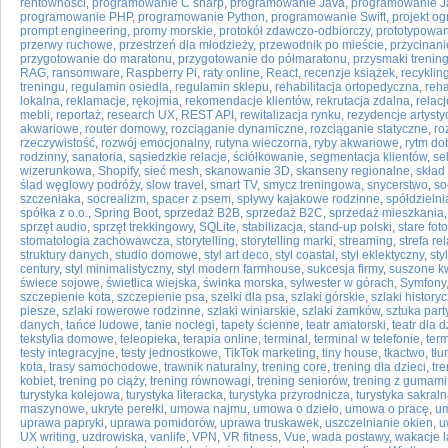
rentowności
,
programowanie C sharp
,
programowanie Java
,
programowanie J
programowanie PHP
,
programowanie Python
,
programowanie Swift
,
projekt o
prompt engineering
,
promy morskie
,
protokół zdawczo-odbiorczy
,
prototypowan
przerwy ruchowe
,
przestrzeń dla młodzieży
,
przewodnik po mieście
,
przycinan
przygotowanie do maratonu
,
przygotowanie do półmaratonu
,
przysmaki treni
RAG
,
ransomware
,
Raspberry Pi
,
raty online
,
React
,
recenzje książek
,
recykling
treningu
,
regulamin osiedla
,
regulamin sklepu
,
rehabilitacja ortopedyczna
,
reha
lokalna
,
reklamacje
,
rękojmia
,
rekomendacje klientów
,
rekrutacja zdalna
,
relacj
mebli
,
reportaż
,
research UX
,
REST API
,
rewitalizacja rynku
,
rezydencje artyst
akwariowe
,
router domowy
,
rozciąganie dynamiczne
,
rozciąganie statyczne
,
ro
rzeczywistość
,
rozwój emocjonalny
,
rutyna wieczorna
,
ryby akwariowe
,
rytm d
rodzinny
,
sanatoria
,
sąsiedzkie relacje
,
ściółkowanie
,
segmentacja klientów
,
se
wizerunkowa
,
Shopify
,
sieć mesh
,
skanowanie 3D
,
skanseny regionalne
,
skład 
ślad węglowy podróży
,
slow travel
,
smart TV
,
smycz treningowa
,
snycerstwo
,
so
szczeniaka
,
socrealizm
,
spacer z psem
,
spływy kajakowe rodzinne
,
spółdzieln
spółka z o.o.
,
Spring Boot
,
sprzedaż B2B
,
sprzedaż B2C
,
sprzedaż mieszkania
sprzęt audio
,
sprzęt trekkingowy
,
SQLite
,
stabilizacja
,
stand-up polski
,
stare fot
stomatologia zachowawcza
,
storytelling
,
storytelling marki
,
streaming
,
strefa re
struktury danych
,
studio domowe
,
styl art deco
,
styl coastal
,
styl eklektyczny
,
sty
century
,
styl minimalistyczny
,
styl modern farmhouse
,
sukcesja firmy
,
suszone kw
świece sojowe
,
świetlica wiejska
,
świnka morska
,
sylwester w górach
,
Symfony
szczepienie kota
,
szczepienie psa
,
szelki dla psa
,
szlaki górskie
,
szlaki history
piesze
,
szlaki rowerowe rodzinne
,
szlaki winiarskie
,
szlaki zamków
,
sztuka par
danych
,
tańce ludowe
,
tanie noclegi
,
tapety ścienne
,
teatr amatorski
,
teatr dla d
tekstylia domowe
,
teleopieka
,
terapia online
,
terminal
,
terminal w telefonie
,
ter
testy integracyjne
,
testy jednostkowe
,
TikTok marketing
,
tiny house
,
tkactwo
,
tłu
kota
,
trasy samochodowe
,
trawnik naturalny
,
trening core
,
trening dla dzieci
,
tr
kobiet
,
trening po ciąży
,
trening równowagi
,
trening seniorów
,
trening z gumami
turystyka kolejowa
,
turystyka literacka
,
turystyka przyrodnicza
,
turystyka sakral
maszynowe
,
ukryte perełki
,
umowa najmu
,
umowa o dzieło
,
umowa o pracę
,
um
uprawa papryki
,
uprawa pomidorów
,
uprawa truskawek
,
uszczelnianie okien
,
u
UX writing
,
uzdrowiska
,
vanlife
,
VPN
,
VR fitness
,
Vue
,
wada postawy
,
wakacje l