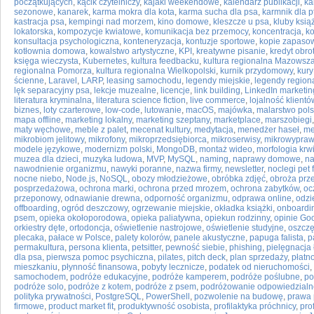
początkujących
,
kącik czytelniczy
,
kajaki weekendowe
,
kalendarz publikacji
,
ka
sezonowe
,
kanarek
,
karma mokra dla kota
,
karma sucha dla psa
,
karmnik dla 
kastracja psa
,
kempingi nad morzem
,
kino domowe
,
kleszcze u psa
,
kluby ksią
lokatorska
,
kompozycje kwiatowe
,
komunikacja bez przemocy
,
koncentracja
,
k
konsultacja psychologiczna
,
konteneryzacja
,
kontuzje sportowe
,
kopie zapaso
kotłownia domowa
,
kowalstwo artystyczne
,
KPI
,
kreatywne pisanie
,
kredyt obro
księga wieczysta
,
Kubernetes
,
kultura feedbacku
,
kultura regionalna Mazowsz
regionalna Pomorza
,
kultura regionalna Wielkopolski
,
kurnik przydomowy
,
kur
ścienne
,
Laravel
,
LARP
,
leasing samochodu
,
legendy miejskie
,
legendy region
lęk separacyjny psa
,
lekcje muzealne
,
licencje
,
link building
,
LinkedIn marketin
literatura kryminalna
,
literatura science fiction
,
live commerce
,
lojalność klientó
biznes
,
loty czarterowe
,
low-code
,
lutowanie
,
macOS
,
majówka
,
malarstwo pols
mapa offline
,
marketing lokalny
,
marketing szeptany
,
marketplace
,
marszobiegi
maty węchowe
,
meble z palet
,
mecenat kultury
,
medytacja
,
menedżer haseł
,
me
mikrobiom jelitowy
,
mikrofony
,
mikroprzedsiębiorca
,
mikroserwisy
,
mikrowypraw
modele językowe
,
modernizm polski
,
MongoDB
,
montaż wideo
,
morfologia krw
muzea dla dzieci
,
muzyka ludowa
,
MVP
,
MySQL
,
naming
,
naprawy domowe
,
na
nawodnienie organizmu
,
nawyki poranne
,
nazwa firmy
,
newsletter
,
noclegi pet 
nocne niebo
,
Node.js
,
NoSQL
,
obozy młodzieżowe
,
obróbka zdjęć
,
obroża prz
posprzedażowa
,
ochrona marki
,
ochrona przed mrozem
,
ochrona zabytków
,
oc
przeponowy
,
odnawianie drewna
,
odporność organizmu
,
odprawa online
,
odzi
offboarding
,
ogród deszczowy
,
ogrzewanie miejskie
,
okładka książki
,
onboardi
psem
,
opieka okołoporodowa
,
opieka paliatywna
,
opiekun rodzinny
,
opinie Go
orkiestry dęte
,
ortodoncja
,
oświetlenie nastrojowe
,
oświetlenie studyjne
,
oszcz
plecaka
,
pałace w Polsce
,
palety kolorów
,
panele akustyczne
,
papuga falista
,
p
permakultura
,
persona klienta
,
petsitter
,
pewność siebie
,
phishing
,
pielęgnacja 
dla psa
,
pierwsza pomoc psychiczna
,
pilates
,
pitch deck
,
plan sprzedaży
,
płatn
mieszkaniu
,
płynność finansowa
,
pobyty lecznicze
,
podatek od nieruchomości
,
samochodem
,
podróże edukacyjne
,
podróże kamperem
,
podróże poślubne
,
po
podróże solo
,
podróże z kotem
,
podróże z psem
,
podróżowanie odpowiedzialn
polityka prywatności
,
PostgreSQL
,
PowerShell
,
pozwolenie na budowę
,
prawa 
firmowe
,
product market fit
,
produktywność osobista
,
profilaktyka próchnicy
,
pro