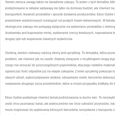
Serwis zwraca uwagę także na świadome zakupy. To jeden z tych tematów, któ
podejmowane w sklepie wpływają nie tylko na domowy budżet, ale również na 
transportem, trwałość produktów i sposób działania producentów. Ekos-Sułó
prawdziwie wartościowych rozwiązań od pustych haseł reklamowych. W tekstac
ekologiczne zakupy nie polegają wyłącznie na wybieraniu produktów z zieloną 
środowisku jest kupowanie mniej, wybieranie rzeczy trwalszych, naprawianie te
drugiej ręki lub wspieranie lokalnych wytwórców.
Osobną, bardzo ciekawą częścią strony jest upcykling. To tematyka, która pozw
problem, ale również jak na zasób. Artykuły związane z recyklingiem mogą wy
czego nie wrzucać do poszczególnych pojemników, dlaczego niektóre materiały 
ograniczać ilość odpadów już na etapie zakupów. Z kolei upcykling pokazuje ba
starych ubrań, wykorzystywanie słoików, odnawianie mebli, tworzenie dekoracj
nadawanie drugiego życia przedmiotom, które w innym przypadku trafiłyby do 
Ekos-Sułów podejmuje również temat podróżowania w duchu eko. To niezwykle
osób chce poznawać świat, ale jednocześnie nie chce szkodzić przyrodzie, lo
może inspirować do wybierania bliższych kierunków, korzystania z transportu