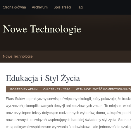
Strona główna
Archiwum
Spis Treści
Tagi
Nowe Technologie
Nowe Technologie
Edukacja i Styl Życia
E
POSTED BY ADMIN
ON CZE - 27 - 2026
WITH
MOŻLIWOŚĆ KOMENTOWANIA
Z
I
S
Ekos-Sułów to praktyczny serwis poświęcony ekologii, który pokazuje, że trosk
Ż
wyrzeczeń, skomplikowanych decyzji ani kosztownych zmian. To miejsce, w któ
oraz przystępne teksty dotyczące codziennych wyborów, domu, zakupów, podróży
nowoczesnych rozwiązań wspierających bardziej świadomy styl życia. Strona z
chcą odkrywać współczesne wyzwania środowiskowe, ale jednocześnie szukają