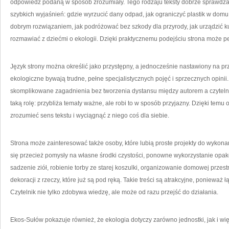
odpowiedź podaną w sposób zrozumiały. Tego rodzaju teksty dobrze sprawdzaj
szybkich wyjaśnień: gdzie wyrzucić dany odpad, jak ograniczyć plastik w dom
dobrym rozwiązaniem, jak podróżować bez szkody dla przyrody, jak urządzić k
rozmawiać z dziećmi o ekologii. Dzięki praktycznemu podejściu strona może p
Język strony można określić jako przystępny, a jednocześnie nastawiony na pr
ekologiczne bywają trudne, pełne specjalistycznych pojęć i sprzecznych opini
skomplikowane zagadnienia bez tworzenia dystansu między autorem a czyteln
taką rolę: przybliża tematy ważne, ale robi to w sposób przyjazny. Dzięki temu
zrozumieć sens tekstu i wyciągnąć z niego coś dla siebie.
Strona może zainteresować także osoby, które lubią proste projekty do wykon
się przecież pomysły na własne środki czystości, ponowne wykorzystanie opa
sadzenie ziół, robienie torby ze starej koszulki, organizowanie domowej przest
dekoracji z rzeczy, które już są pod ręką. Takie treści są atrakcyjne, ponieważ
Czytelnik nie tylko zdobywa wiedzę, ale może od razu przejść do działania.
Ekos-Sułów pokazuje również, że ekologia dotyczy zarówno jednostki, jak i w