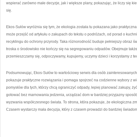
wspierać zarówno małe decyzje, jak i większe plany, pokazując, że liczy się k
się.
Ekos-Sułów wyróżnia się tym, że ekologia została tu pokazana jako praktyczna 
może przejść od artykułu o zakupach do tekstu o podróżach, od porad o kuchn
recyklingu do ochrony przyrody. Taka różnorodność buduje pełniejszy obraz 
troska o środowisko nie kończy się na segregowaniu odpadów. Obejmuje także
przemieszczamy się, odpoczywamy, kupujemy, uczymy dzieci i korzystamy z tec
Podsumowując, Ekos-Sułów to wartościowy serwis dla osób zainteresowanyc
pokazuje praktyczne rozwiązania i pomaga spojrzeć na codzienne wybory z w
pomysłów dla tych, którzy chcą ograniczyć odpady, lepiej planować zakupy, żyć
gotować bez marnowania jedzenia, urządzać dom w bardziej przyjazny sposób
wyzwania współczesnego świata. To strona, która pokazuje, że ekologiczna zmi
Czasem wystarczy mała decyzja, który z czasem prowadzi do bardziej świado