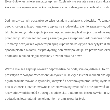
Ekos-Sułów jest miejscem przystępnym. Czytelnik nie zostaje sam z abstrakcy
które można wykorzystać w kuchni, łazience, ogrodzie, pracy, szkole albo pod
Jednym z ważnych obszarów serwisu jest dom przyjazny środowisku. To temat
osób chce ograniczyć negatywny wpływ na środowisko, ale nie zawsze wie, 
takich pierwszych decyzjach: jak zmniejszać zużycie plastiku, jak rozsądnie s
przedmioty, jak oszczędzać wodę i energię, jak zastępować jednorazowe produ
już mamy, oraz jak nie wpaść w pułapkę kupowania kolejnych rzeczy tylko dlate
sposób pisania o domu jest praktyczny, ponieważ pokazuje, że prawdziwa ekol
nadmiaru, a nie od ciągłej wymiany przedmiotów na nowe.
Ważne miejsce zajmuje również odpowiedzialne podejście do jedzenia. To dzi
prostszych rozwiązań w codziennym żywieniu. Teksty o kuchni w duchu ekolog
ograniczać marnowanie żywności, korzystać z sezonowych produktów, wybier
posiłki z resztek, przechowywać jedzenie w rozsądny sposób oraz gotować tak,
łączy odpowiedzialność z troską o środowisko, dlatego jest bliska zwykłemu cz
dodatkiem, lecz naturalnym elementem organizowania życia.