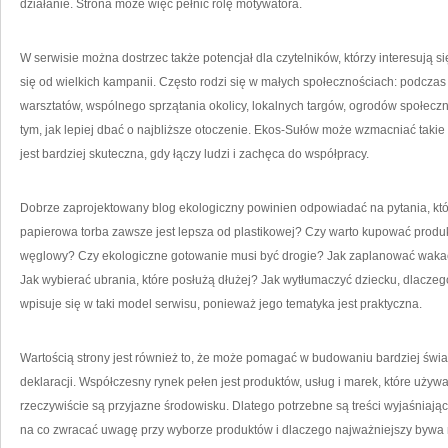
działanie. Strona może więc pełnić rolę motywatora.
W serwisie można dostrzec także potencjał dla czytelników, którzy interesują s
się od wielkich kampanii. Często rodzi się w małych społecznościach: podczas
warsztatów, wspólnego sprzątania okolicy, lokalnych targów, ogrodów społec
tym, jak lepiej dbać o najbliższe otoczenie. Ekos-Sułów może wzmacniać takie
jest bardziej skuteczna, gdy łączy ludzi i zachęca do współpracy.
Dobrze zaprojektowany blog ekologiczny powinien odpowiadać na pytania, któ
papierowa torba zawsze jest lepsza od plastikowej? Czy warto kupować produk
węglowy? Czy ekologiczne gotowanie musi być drogie? Jak zaplanować wakacj
Jak wybierać ubrania, które posłużą dłużej? Jak wytłumaczyć dziecku, dlacz
wpisuje się w taki model serwisu, ponieważ jego tematyka jest praktyczna.
Wartością strony jest również to, że może pomagać w budowaniu bardziej św
deklaracji. Współczesny rynek pełen jest produktów, usług i marek, które używa
rzeczywiście są przyjazne środowisku. Dlatego potrzebne są treści wyjaśniające
na co zwracać uwagę przy wyborze produktów i dlaczego najważniejszy bywa ni