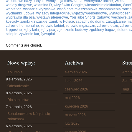
wektorowe bazy danych
,
wentylacja mieszkania
,
weterynarz online
,
Wielkanoc 
winiety drogowe
,
witamina D
,
wizytówka Google
,
własność intelektualna
,
WooC
workation
,
wsparcie kryzysowe
,
wspólnota mieszkaniowa
,
wspomnienia rodzi
wycinanki ludowe
,
wyjazdy integracyjne
,
wyjazdy weekendowe
,
wynagrodzeni
wyprawka dla psa
,
wystawy plenerowe
,
YouTube Shorts
,
zabawki węchowe
,
za
kościoły
,
zamki krzyżackie
,
zamki w Polsce
,
zapachy do domu
,
zarządzanie mał
zdrowie hormonalne
,
zdrowie kobiet
,
zdrowie mężczyzn
,
zdrowie oczu
,
zdrowie
kręgosłup
,
zęby kota
,
zęby psa
,
zgłoszenie budowy
,
zgubiony bagaż
,
zielone s
sklepie
,
żywienie kur
,
żywopłot
Comments are closed.
Nowe wpisy:
Archiwa
Stro
Kolumbia
sierpień 2026
Arch
9 sierpnia, 2026
lipiec 2026
Spis T
Odchudzanie
czerwiec 2026
Tagi
8 sierpnia, 2026
maj 2026
Dla seniorów
kwiecień 2026
7 sierpnia, 2026
Bohaterowie, w których się
marzec 2026
zakochasz
luty 2026
6 sierpnia, 2026