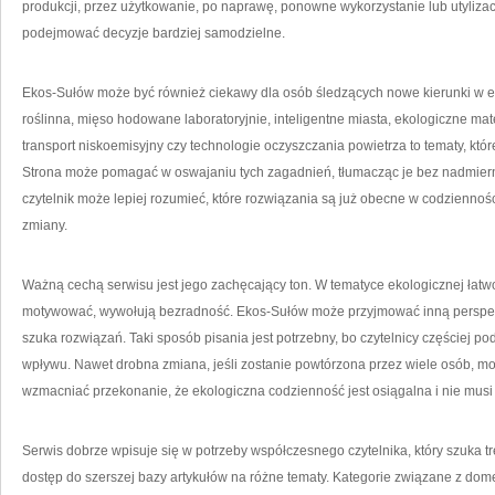
produkcji, przez użytkowanie, po naprawę, ponowne wykorzystanie lub utyliza
podejmować decyzje bardziej samodzielne.
Ekos-Sułów może być również ciekawy dla osób śledzących nowe kierunki w 
roślinna, mięso hodowane laboratoryjnie, inteligentne miasta, ekologiczne mate
transport niskoemisyjny czy technologie oczyszczania powietrza to tematy, któr
Strona może pomagać w oswajaniu tych zagadnień, tłumacząc je bez nadmiern
czytelnik może lepiej rozumieć, które rozwiązania są już obecne w codziennośc
zmiany.
Ważną cechą serwisu jest jego zachęcający ton. W tematyce ekologicznej łatwo
motywować, wywołują bezradność. Ekos-Sułów może przyjmować inną perspek
szuka rozwiązań. Taki sposób pisania jest potrzebny, bo czytelnicy częściej p
wpływu. Nawet drobna zmiana, jeśli zostanie powtórzona przez wiele osób, m
wzmacniać przekonanie, że ekologiczna codzienność jest osiągalna i nie mus
Serwis dobrze wpisuje się w potrzeby współczesnego czytelnika, który szuka t
dostęp do szerszej bazy artykułów na różne tematy. Kategorie związane z dom