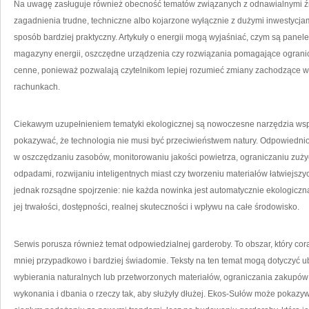
Na uwagę zasługuje również obecność tematów związanych z odnawialnymi źród
zagadnienia trudne, techniczne albo kojarzone wyłącznie z dużymi inwestycja
sposób bardziej praktyczny. Artykuły o energii mogą wyjaśniać, czym są panel
magazyny energii, oszczędne urządzenia czy rozwiązania pomagające ogranicz
cenne, ponieważ pozwalają czytelnikom lepiej rozumieć zmiany zachodzące 
rachunkach.
Ciekawym uzupełnieniem tematyki ekologicznej są nowoczesne narzędzia ws
pokazywać, że technologia nie musi być przeciwieństwem natury. Odpowiedn
w oszczędzaniu zasobów, monitorowaniu jakości powietrza, ograniczaniu zuż
odpadami, rozwijaniu inteligentnych miast czy tworzeniu materiałów łatwiejs
jednak rozsądne spojrzenie: nie każda nowinka jest automatycznie ekologiczna
jej trwałości, dostępności, realnej skuteczności i wpływu na całe środowisko.
Serwis porusza również temat odpowiedzialnej garderoby. To obszar, który co
mniej przypadkowo i bardziej świadomie. Teksty na ten temat mogą dotyczyć ubr
wybierania naturalnych lub przetworzonych materiałów, ograniczania zakupów
wykonania i dbania o rzeczy tak, aby służyły dłużej. Ekos-Sułów może pokazy