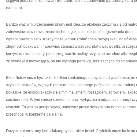
ciągłym podążaniu za nowymi trendami, lecz na budowaniu garderoby, która je
nadmiaru.
Bardzo ważnym przesłaniem strony jest idea, że ekologia zaczyna się od mały
zainwestować w nowoczesne technologie, zmienić sposób ogrzewania domu, 
wyeliminować plastik. Każdy może jednak zrobić coś w swojej skali: nosić wła
zbędnych opakowań, naprawiać zamiast wyrzucać, planować posiłki, oszczęd
korzystać z komunikacji publicznej, sadzić rośliny przyjazne owadom albo wspier
że strona jest motywująca, bo nie wymaga perfekcji, lecz zachęca do stopniowe
Ekos-Sułów może być także źródłem spokojnego namysłu nad współczesnym sty
szybkich zakupów, częstych promocji i nieustannego pośpiechu coraz trudniej 
pokazuje, że ekologia łączy się z minimalizmem, rozsądkiem, zdrowiem, jakości
codzienności. W tym sensie serwis nie mówi wyłącznie o odpadach, energii czy 
uważnie. To ważna perspektywa, ponieważ prawdziwa zmiana często zaczyna s
przechodzi w konkretne działania.
Dużym atutem strony jest edukacyjny charakter treści. Czytelnik może trafić na