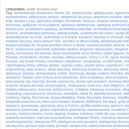
CATEGORIES:
NOWE TECHNOLOGIE
Tagi:
administracja serwerami
,
Adobe XD
,
adopcja kota
,
adopcja psa
,
agama b
wyżywieniem
,
aktywizacja seniora
,
aktywność po pracy
,
akwarium morskie
,
ak
kota
,
alergia u psa
,
algórytmy
,
Allegro
,
Alzheimer
,
Amazon
,
analiza konkurencji
słuchowe
,
aplikacje cross-platform
,
aplikacje desktopowe
,
aplikacje podróżnic
turystyczna
,
architektura aplikacji
,
architektura bibliotek
,
architektura drewnian
Arduino
,
aromaterapia domowa
,
astroturystyka
,
audiobooki dla dzieci
,
audyt S
automatyzacja no-code
,
autostrady w Europie
,
backend
,
backup w chmurze
,
ba
badanie tarczycy
,
bazy danych SQL
,
beczka na deszczówkę
,
behawiorysta kot
bezpieczeństwo AI
,
bezpieczeństwo dzieci w domu
,
bezpieczeństwo seniora
,
b
Wi-Fi
,
bezpieczne wiercenie
,
biblioteki lokalne
,
bieganie rekreacyjne
,
bieganie 
barku
,
ból kolana
,
ból pleców
,
Boże Narodzenie poza domem
,
budki lęgowe
,
b
firmowy
,
cholesterol
,
chomik
,
choroby odkleszczowe
,
chóry
,
CI CD
,
cięcie drze
Europa
,
city break Polska
,
cmentarze zabytkowe
,
compliance
,
content plan
,
cow
cyberhigiena firmy
,
cyfrowy detoks
,
czujnik czadu
,
czujnik dymu
,
czujniki IoT
,
cz
engineering
,
data science
,
deep learning
,
dekoracje jesienne
,
dekoracje letnie
dekoracje zimowe
,
delegowanie zadań
,
demencja
,
design system
,
DevOps
,
di
weekend
,
Docker
,
dom kultury
,
dom letniskowy
,
dom modułowy
,
dom przyjazny
tymczasowy dla zwierząt
,
domek całoroczny
,
domki nad jeziorem
,
domowa bibl
dożynki
,
drapak dla kota
,
dropshipping
,
drukowanie żywiczne
,
due diligence
,
d
działka rekreacyjna
,
dziennik wdzięczności
,
e-faktury
,
edukacja muzealna
,
eko
marketing
,
ergonomiczne ćwiczenia
,
eseistyka
,
etyka AI
,
etykiety kurierskie
,
fak
rodzinny
,
Figma
,
first minute
,
fizjoprofilaktyka
,
Flask
,
florystyka domowa
,
fortyfik
fotografia podróżnicza
,
franczyza lokalna
,
frontend
,
fulfillment
,
full stack
,
gady 
lamparci
,
genealogia
,
glamping
,
góry w Polsce
,
grafika wektorowa
,
granice oso
fabularne papierowe
,
gwara regionalna
,
gwarancja
,
hamakowanie
,
headless 
wzroku
,
historia lokalna
,
home staging
,
hostele rodzinne
,
hotel dla psa
,
hurtow
implanty słuchowe
,
improwizacja teatralna
,
Instagram Reels
,
instrukcje stano
insulinooporność
,
integracje API
,
inteligencja emocjonalna
,
inteligentny termos
akustyczna
,
jarmark regionalny
,
jarmarki świąteczne
,
jednoosobowa działalnoś