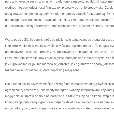
poruszać kwestie zmian w miastach, zielonego transportu, polityki klimatyczne
wodnych, odpowiedzialności firm czy roli prawa w ochronie środowiska. Dzięki
mają znaczenie, ale nie są jedynym elementem układanki. Potrzebne są równie
przedsiębiorstw, edukacja, rozwój infrastruktury i zaangażowanie społeczne
odpowiedzialnością a szerszym kontekstem sprawia, że przekaz strony jest bar
Warto podkreślić, że serwis może pełnić funkcję tematycznego bloga dla osób
jako zero waste, less waste, slow life czy świadoma konsumpcja. Te pojęcia b
przedstawiane w sposób praktyczny i pozbawiony przesady. Nie chodzi o to, ab
konsumentem, lecz o to, aby coraz częściej podejmować lepsze decyzje. Właśni
jak kupować mniej, jak nie marnować jedzenia, jak ograniczać odpady, jak korz
rozpoznawać rozwiązania, które naprawdę mają sens.
Dla osób mieszkających w mieście szczególnie wartościowe mogą być teksty o t
ograniczonej przestrzeni. Nie każdy ma ogród, własny kompostownik czy dom
mogą działać: uprawiać zioła na parapecie, sadzić rośliny na balkonie, wspiera
komunikację publiczną, ograniczać odpady, dzielić się rzeczami z sąsiadami i k
może pokazywać, że ekologia w mieście jest możliwa, a małe działania wielu