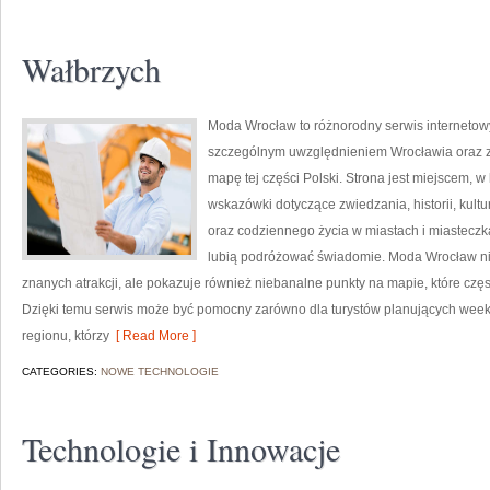
Wałbrzych
Moda Wrocław to różnorodny serwis interneto
szczególnym uwzględnieniem Wrocławia oraz z
mapę tej części Polski. Strona jest miejscem,
wskazówki dotyczące zwiedzania, historii, kultur
oraz codziennego życia w miastach i miasteczk
lubią podróżować świadomie. Moda Wrocław nie
znanych atrakcji, ale pokazuje również niebanalne punkty na mapie, które cz
Dzięki temu serwis może być pomocny zarówno dla turystów planujących week
regionu, którzy
[ Read More ]
CATEGORIES:
NOWE TECHNOLOGIE
Technologie i Innowacje