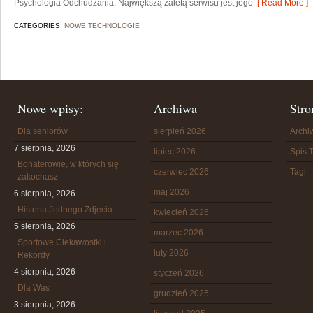
Psychologia Odchudzania. Największą zaletą serwisu jest jego
[ Read More ]
CATEGORIES:
NOWE TECHNOLOGIE
Nowe wpisy:
Archiwa
Stro
Dla seniorów
sierpień 2026
Arch
7 sierpnia, 2026
lipiec 2026
Spis T
Bohaterowie, w których się
czerwiec 2026
Tagi
zakochasz
maj 2026
6 sierpnia, 2026
Historia Jednego Zdjęcia
kwiecień 2026
5 sierpnia, 2026
marzec 2026
Sportowe Ciekawostki i
luty 2026
Rekordy
4 sierpnia, 2026
styczeń 2026
Dla Was
grudzień 2025
3 sierpnia, 2026