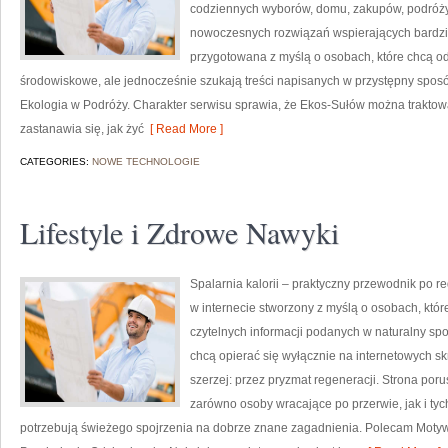
codziennych wyborów, domu, zakupów, podróży, 
nowoczesnych rozwiązań wspierających bardziej
przygotowana z myślą o osobach, które chcą 
środowiskowe, ale jednocześnie szukają treści napisanych w przystępny sposó
Ekologia w Podróży. Charakter serwisu sprawia, że Ekos-Sułów można traktowa
zastanawia się, jak żyć
[ Read More ]
CATEGORIES:
NOWE TECHNOLOGIE
Lifestyle i Zdrowe Nawyki
Spalarnia kalorii – praktyczny przewodnik po re
w internecie stworzony z myślą o osobach, któ
czytelnych informacji podanych w naturalny spos
chcą opierać się wyłącznie na internetowych skr
szerzej: przez pryzmat regeneracji. Strona por
zarówno osoby wracające po przerwie, jak i tyc
potrzebują świeżego spojrzenia na dobrze znane zagadnienia. Polecam Motyw