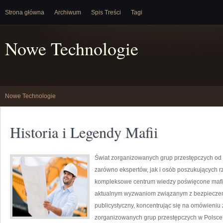
Strona główna
Archiwum
Spis Treści
Tagi
Nowe Technologie
Nowe Technologie
Historia i Legendy Mafii
Świat zorganizowanych grup przestępczych od 
zarówno ekspertów, jak i osób poszukujących rz
kompleksowe centrum wiedzy poświęcone mafii,
aktualnym wyzwaniom związanym z bezpieczeń
publicystyczny, koncentrując się na omówieniu 
zorganizowanych grup przestępczych w Polsce,