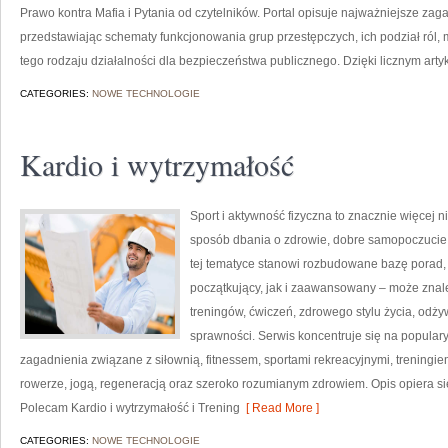
Prawo kontra Mafia i Pytania od czytelników. Portal opisuje najważniejsze za
przedstawiając schematy funkcjonowania grup przestępczych, ich podział ról,
tego rodzaju działalności dla bezpieczeństwa publicznego. Dzięki licznym arty
CATEGORIES:
NOWE TECHNOLOGIE
Kardio i wytrzymałość
Sport i aktywność fizyczna to znacznie więcej niż
sposób dbania o zdrowie, dobre samopoczucie
tej tematyce stanowi rozbudowane bazę porad,
początkujący, jak i zaawansowany – może znal
treningów, ćwiczeń, zdrowego stylu życia, odż
sprawności. Serwis koncentruje się na popular
zagadnienia związane z siłownią, fitnessem, sportami rekreacyjnymi, treningi
rowerze, jogą, regeneracją oraz szeroko rozumianym zdrowiem. Opis opiera si
Polecam Kardio i wytrzymałość i Trening
[ Read More ]
CATEGORIES:
NOWE TECHNOLOGIE