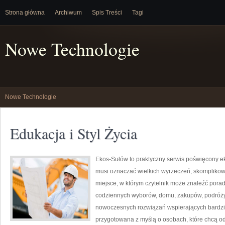
Strona główna
Archiwum
Spis Treści
Tagi
Nowe Technologie
Nowe Technologie
Edukacja i Styl Życia
Ekos-Sułów to praktyczny serwis poświęcony ekol
musi oznaczać wielkich wyrzeczeń, skomplikow
miejsce, w którym czytelnik może znaleźć porad
codziennych wyborów, domu, zakupów, podróży, 
nowoczesnych rozwiązań wspierających bardziej
przygotowana z myślą o osobach, które chcą 