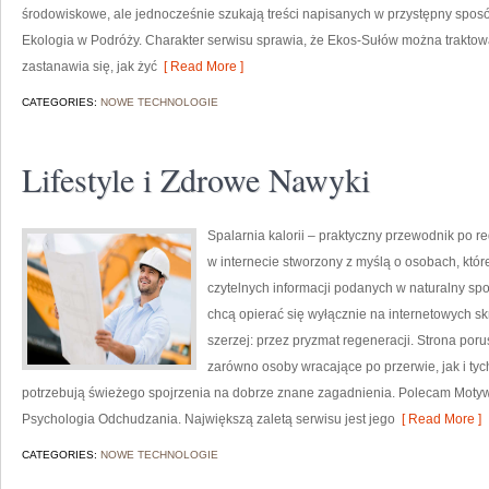
środowiskowe, ale jednocześnie szukają treści napisanych w przystępny sposó
Ekologia w Podróży. Charakter serwisu sprawia, że Ekos-Sułów można traktowa
zastanawia się, jak żyć
[ Read More ]
CATEGORIES:
NOWE TECHNOLOGIE
Lifestyle i Zdrowe Nawyki
Spalarnia kalorii – praktyczny przewodnik po re
w internecie stworzony z myślą o osobach, któ
czytelnych informacji podanych w naturalny spos
chcą opierać się wyłącznie na internetowych skr
szerzej: przez pryzmat regeneracji. Strona por
zarówno osoby wracające po przerwie, jak i tyc
potrzebują świeżego spojrzenia na dobrze znane zagadnienia. Polecam Motyw
Psychologia Odchudzania. Największą zaletą serwisu jest jego
[ Read More ]
CATEGORIES:
NOWE TECHNOLOGIE