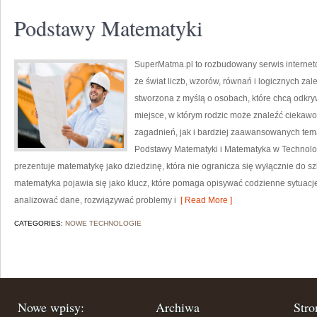
Podstawy Matematyki
SuperMatma.pl to rozbudowany serwis internet
że świat liczb, wzorów, równań i logicznych zal
stworzona z myślą o osobach, które chcą odkr
miejsce, w którym rodzic może znaleźć ciekaw
zagadnień, jak i bardziej zaawansowanych te
Podstawy Matematyki i Matematyka w Technolog
prezentuje matematykę jako dziedzinę, która nie ogranicza się wyłącznie do sz
matematyka pojawia się jako klucz, które pomaga opisywać codzienne sytuacje
analizować dane, rozwiązywać problemy i
[ Read More ]
CATEGORIES:
NOWE TECHNOLOGIE
Nowe wpisy:
Archiwa
Stro