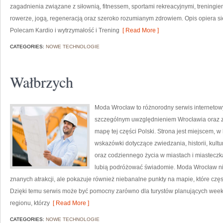
zagadnienia związane z siłownią, fitnessem, sportami rekreacyjnymi, treningi
rowerze, jogą, regeneracją oraz szeroko rozumianym zdrowiem. Opis opiera si
Polecam Kardio i wytrzymałość i Trening
[ Read More ]
CATEGORIES:
NOWE TECHNOLOGIE
Wałbrzych
Moda Wrocław to różnorodny serwis interneto
szczególnym uwzględnieniem Wrocławia oraz z
mapę tej części Polski. Strona jest miejscem,
wskazówki dotyczące zwiedzania, historii, kultur
oraz codziennego życia w miastach i miasteczk
lubią podróżować świadomie. Moda Wrocław nie
znanych atrakcji, ale pokazuje również niebanalne punkty na mapie, które cz
Dzięki temu serwis może być pomocny zarówno dla turystów planujących week
regionu, którzy
[ Read More ]
CATEGORIES:
NOWE TECHNOLOGIE