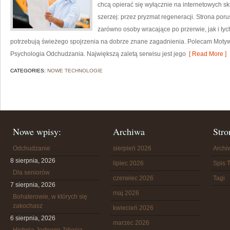
chcą opierać się wyłącznie na internetowych skr
szerzej: przez pryzmat regeneracji. Strona por
zarówno osoby wracające po przerwie, jak i tyc
potrzebują świeżego spojrzenia na dobrze znane zagadnienia. Polecam Motyw
Psychologia Odchudzania. Największą zaletą serwisu jest jego
[ Read More ]
CATEGORIES:
NOWE TECHNOLOGIE
Nowe wpisy:
Archiwa
Stro
Odchudzanie
sierpień 2026
Arch
8 sierpnia, 2026
lipiec 2026
Spis T
Dla seniorów
czerwiec 2026
Tagi
7 sierpnia, 2026
maj 2026
Bohaterowie, w których się
zakochasz
kwiecień 2026
6 sierpnia, 2026
marzec 2026