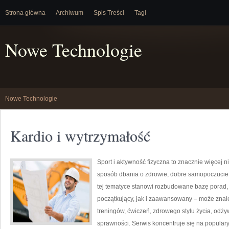
Strona główna
Archiwum
Spis Treści
Tagi
Nowe Technologie
Nowe Technologie
Kardio i wytrzymałość
Sport i aktywność fizyczna to znacznie więcej niż
sposób dbania o zdrowie, dobre samopoczucie
tej tematyce stanowi rozbudowane bazę porad,
początkujący, jak i zaawansowany – może znal
treningów, ćwiczeń, zdrowego stylu życia, odż
sprawności. Serwis koncentruje się na popular