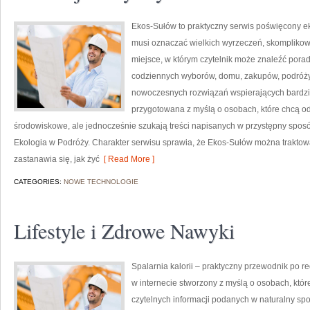
Ekos-Sułów to praktyczny serwis poświęcony ekol
musi oznaczać wielkich wyrzeczeń, skomplikow
miejsce, w którym czytelnik może znaleźć porad
codziennych wyborów, domu, zakupów, podróży, 
nowoczesnych rozwiązań wspierających bardziej
przygotowana z myślą o osobach, które chcą 
środowiskowe, ale jednocześnie szukają treści napisanych w przystępny sposó
Ekologia w Podróży. Charakter serwisu sprawia, że Ekos-Sułów można traktowa
zastanawia się, jak żyć
[ Read More ]
CATEGORIES:
NOWE TECHNOLOGIE
Lifestyle i Zdrowe Nawyki
Spalarnia kalorii – praktyczny przewodnik po re
w internecie stworzony z myślą o osobach, któ
czytelnych informacji podanych w naturalny spos