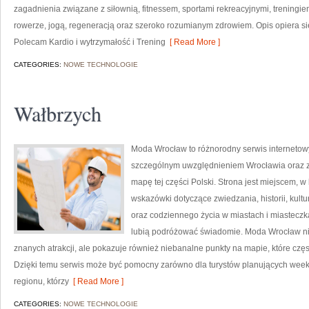
zagadnienia związane z siłownią, fitnessem, sportami rekreacyjnymi, treningi
rowerze, jogą, regeneracją oraz szeroko rozumianym zdrowiem. Opis opiera si
Polecam Kardio i wytrzymałość i Trening
[ Read More ]
CATEGORIES:
NOWE TECHNOLOGIE
Wałbrzych
Moda Wrocław to różnorodny serwis interneto
szczególnym uwzględnieniem Wrocławia oraz z
mapę tej części Polski. Strona jest miejscem,
wskazówki dotyczące zwiedzania, historii, kultur
oraz codziennego życia w miastach i miasteczk
lubią podróżować świadomie. Moda Wrocław nie
znanych atrakcji, ale pokazuje również niebanalne punkty na mapie, które cz
Dzięki temu serwis może być pomocny zarówno dla turystów planujących week
regionu, którzy
[ Read More ]
CATEGORIES:
NOWE TECHNOLOGIE