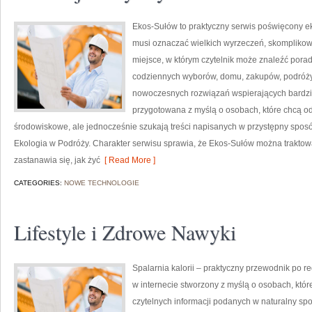
Ekos-Sułów to praktyczny serwis poświęcony ekol
musi oznaczać wielkich wyrzeczeń, skomplikow
miejsce, w którym czytelnik może znaleźć porad
codziennych wyborów, domu, zakupów, podróży, 
nowoczesnych rozwiązań wspierających bardziej
przygotowana z myślą o osobach, które chcą 
środowiskowe, ale jednocześnie szukają treści napisanych w przystępny sposó
Ekologia w Podróży. Charakter serwisu sprawia, że Ekos-Sułów można traktowa
zastanawia się, jak żyć
[ Read More ]
CATEGORIES:
NOWE TECHNOLOGIE
Lifestyle i Zdrowe Nawyki
Spalarnia kalorii – praktyczny przewodnik po re
w internecie stworzony z myślą o osobach, któ
czytelnych informacji podanych w naturalny spos