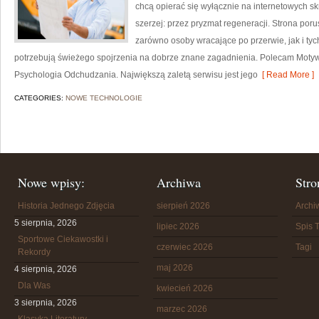
chcą opierać się wyłącznie na internetowych skr
szerzej: przez pryzmat regeneracji. Strona por
zarówno osoby wracające po przerwie, jak i tyc
potrzebują świeżego spojrzenia na dobrze znane zagadnienia. Polecam Motyw
Psychologia Odchudzania. Największą zaletą serwisu jest jego
[ Read More ]
CATEGORIES:
NOWE TECHNOLOGIE
Nowe wpisy:
Archiwa
Stro
Historia Jednego Zdjęcia
sierpień 2026
Arch
5 sierpnia, 2026
lipiec 2026
Spis T
Sportowe Ciekawostki i
czerwiec 2026
Tagi
Rekordy
maj 2026
4 sierpnia, 2026
Dla Was
kwiecień 2026
3 sierpnia, 2026
marzec 2026