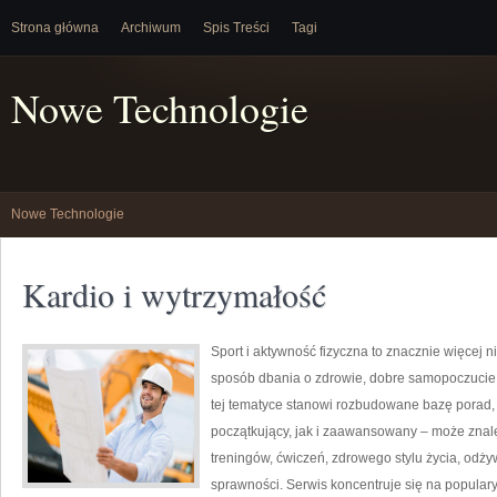
Strona główna
Archiwum
Spis Treści
Tagi
Nowe Technologie
Nowe Technologie
Kardio i wytrzymałość
Sport i aktywność fizyczna to znacznie więcej niż
sposób dbania o zdrowie, dobre samopoczucie
tej tematyce stanowi rozbudowane bazę porad,
początkujący, jak i zaawansowany – może znal
treningów, ćwiczeń, zdrowego stylu życia, odż
sprawności. Serwis koncentruje się na popular