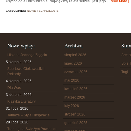
Psychologia Odchudzania. Największą zaletą serwisu jest jego
[ Read More ]
CATEGORIES:
NOWE TECHNOLOGIE
Nowe wpisy:
Archiwa
Stro
Historia Jednego Zdjęcia
sierpień 2026
Arch
5 sierpnia, 2026
lipiec 2026
Spis T
Sportowe Ciekawostki i
czerwiec 2026
Tagi
Rekordy
maj 2026
4 sierpnia, 2026
Dla Was
kwiecień 2026
3 sierpnia, 2026
marzec 2026
Klasyka Literatury
luty 2026
31 lipca, 2026
styczeń 2026
Tatuaże – Style i Inspiracje
29 lipca, 2026
grudzień 2025
Trening na Świeżym Powietrzu