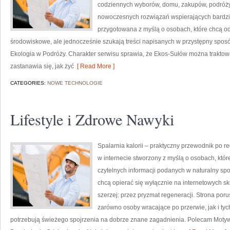
codziennych wyborów, domu, zakupów, podróży, 
nowoczesnych rozwiązań wspierających bardziej
przygotowana z myślą o osobach, które chcą 
środowiskowe, ale jednocześnie szukają treści napisanych w przystępny sposó
Ekologia w Podróży. Charakter serwisu sprawia, że Ekos-Sułów można traktowa
zastanawia się, jak żyć
[ Read More ]
CATEGORIES:
NOWE TECHNOLOGIE
Lifestyle i Zdrowe Nawyki
Spalarnia kalorii – praktyczny przewodnik po re
w internecie stworzony z myślą o osobach, któ
czytelnych informacji podanych w naturalny spos
chcą opierać się wyłącznie na internetowych skr
szerzej: przez pryzmat regeneracji. Strona por
zarówno osoby wracające po przerwie, jak i tyc
potrzebują świeżego spojrzenia na dobrze znane zagadnienia. Polecam Motyw