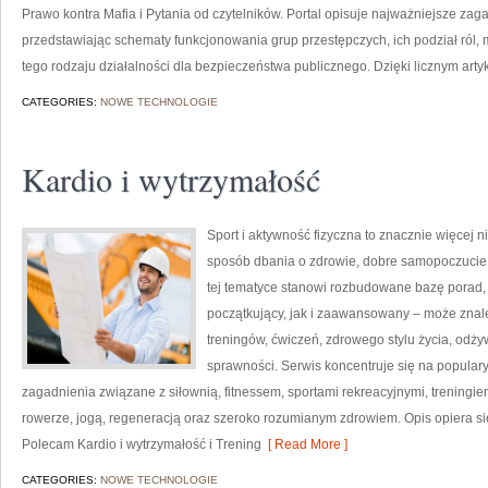
Prawo kontra Mafia i Pytania od czytelników. Portal opisuje najważniejsze za
przedstawiając schematy funkcjonowania grup przestępczych, ich podział ról,
tego rodzaju działalności dla bezpieczeństwa publicznego. Dzięki licznym arty
CATEGORIES:
NOWE TECHNOLOGIE
Kardio i wytrzymałość
Sport i aktywność fizyczna to znacznie więcej niż
sposób dbania o zdrowie, dobre samopoczucie
tej tematyce stanowi rozbudowane bazę porad,
początkujący, jak i zaawansowany – może znal
treningów, ćwiczeń, zdrowego stylu życia, odż
sprawności. Serwis koncentruje się na popular
zagadnienia związane z siłownią, fitnessem, sportami rekreacyjnymi, treningi
rowerze, jogą, regeneracją oraz szeroko rozumianym zdrowiem. Opis opiera si
Polecam Kardio i wytrzymałość i Trening
[ Read More ]
CATEGORIES:
NOWE TECHNOLOGIE