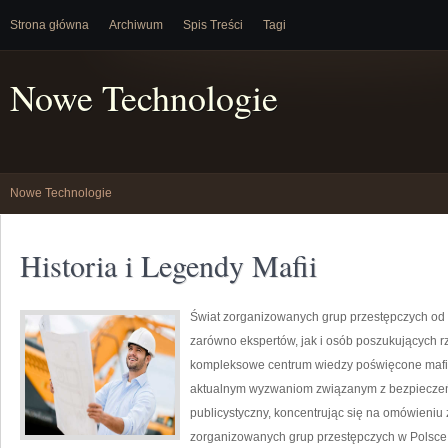
Strona główna
Archiwum
Spis Treści
Tagi
Nowe Technologie
Nowe Technologie
Historia i Legendy Mafii
Świat zorganizowanych grup przestępczych od 
zarówno ekspertów, jak i osób poszukujących rz
kompleksowe centrum wiedzy poświęcone mafii,
aktualnym wyzwaniom związanym z bezpieczeń
publicystyczny, koncentrując się na omówieniu 
zorganizowanych grup przestępczych w Polsce,