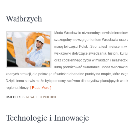
Wałbrzych
Moda Wrocław to różnorodny serwis interneto
szczególnym uwzględnieniem Wrocławia oraz z
mapę tej części Polski. Strona jest miejscem,
wskazówki dotyczące zwiedzania, historii, kultur
oraz codziennego życia w miastach i miasteczk
lubią podróżować świadomie. Moda Wrocław nie
znanych atrakcji, ale pokazuje również niebanalne punkty na mapie, które cz
Dzięki temu serwis może być pomocny zarówno dla turystów planujących week
regionu, którzy
[ Read More ]
CATEGORIES:
NOWE TECHNOLOGIE
Technologie i Innowacje