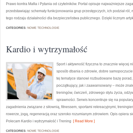
Prawo kontra Mafia i Pytania od czytelników. Portal opisuje najważniejsze za
przedstawiając schematy funkcjonowania grup przestępczych, ich podział ról,
tego rodzaju działalności dla bezpieczeństwa publicznego. Dzięki licznym arty
CATEGORIES:
NOWE TECHNOLOGIE
Kardio i wytrzymałość
Sport i aktywność fizyczna to znacznie więcej niż
sposób dbania o zdrowie, dobre samopoczucie
tej tematyce stanowi rozbudowane bazę porad,
początkujący, jak i zaawansowany – może znal
treningów, ćwiczeń, zdrowego stylu życia, odż
sprawności. Serwis koncentruje się na popular
zagadnienia związane z siłownią, fitnessem, sportami rekreacyjnymi, treningi
rowerze, jogą, regeneracją oraz szeroko rozumianym zdrowiem. Opis opiera si
Polecam Kardio i wytrzymałość i Trening
[ Read More ]
CATEGORIES:
NOWE TECHNOLOGIE