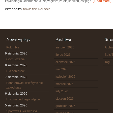
Psychologia Odchudzania. Największą zaletą serwisu jest jego
[ Read More ]
CATEGORIES:
NOWE TECHNOLOGIE
Nowe wpisy:
Archiwa
Stro
Kolumbia
sierpień 2026
Arch
9 sierpnia, 2026
lipiec 2026
Spis T
Odchudzanie
czerwiec 2026
Tagi
8 sierpnia, 2026
maj 2026
Dla seniorów
kwiecień 2026
7 sierpnia, 2026
Bohaterowie, w których się
marzec 2026
zakochasz
luty 2026
6 sierpnia, 2026
styczeń 2026
Historia Jednego Zdjęcia
5 sierpnia, 2026
grudzień 2025
Sportowe Ciekawostki i