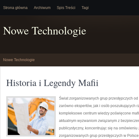
Strona główna
Archiwum
Spis Treści
Tagi
Nowe Technologie
Nowe Technologie
Historia i Legendy Mafii
Świat zorganizowanych grup przestępczych od 
zarówno ekspertów, jak i osób poszukujących rz
kompleksowe centrum wiedzy poświęcone mafii,
aktualnym wyzwaniom związanym z bezpieczeń
publicystyczny, koncentrując się na omówieniu 
zorganizowanych grup przestępczych w Polsce,