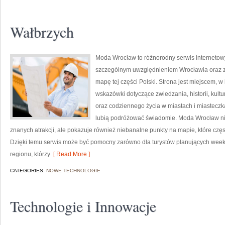
Wałbrzych
Moda Wrocław to różnorodny serwis interneto
szczególnym uwzględnieniem Wrocławia oraz z
mapę tej części Polski. Strona jest miejscem,
wskazówki dotyczące zwiedzania, historii, kultur
oraz codziennego życia w miastach i miasteczk
lubią podróżować świadomie. Moda Wrocław nie
znanych atrakcji, ale pokazuje również niebanalne punkty na mapie, które cz
Dzięki temu serwis może być pomocny zarówno dla turystów planujących week
regionu, którzy
[ Read More ]
CATEGORIES:
NOWE TECHNOLOGIE
Technologie i Innowacje