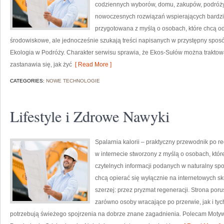
codziennych wyborów, domu, zakupów, podróży, 
nowoczesnych rozwiązań wspierających bardziej
przygotowana z myślą o osobach, które chcą 
środowiskowe, ale jednocześnie szukają treści napisanych w przystępny sposó
Ekologia w Podróży. Charakter serwisu sprawia, że Ekos-Sułów można traktowa
zastanawia się, jak żyć
[ Read More ]
CATEGORIES:
NOWE TECHNOLOGIE
Lifestyle i Zdrowe Nawyki
Spalarnia kalorii – praktyczny przewodnik po re
w internecie stworzony z myślą o osobach, któ
czytelnych informacji podanych w naturalny spos
chcą opierać się wyłącznie na internetowych skr
szerzej: przez pryzmat regeneracji. Strona por
zarówno osoby wracające po przerwie, jak i tyc
potrzebują świeżego spojrzenia na dobrze znane zagadnienia. Polecam Motyw